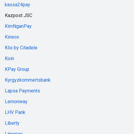
kassa24pay
Kazpost JSC
KimNganPay
Kineox
Klix by Citadele
Koin
KPay Group
Kyrgyzkommertsbank
Lapsa Payments
Lemonway
LHV Pank
Liberty
Limepay