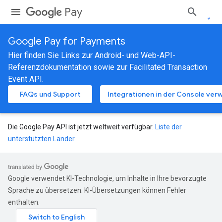
Pay
Google Pay for Payments
Hier finden Sie Links zur Android- und Web-API-
Referenzdokumentation sowie zur Facilitated Transaction
Event API.
FAQs und Support
Integrationen in der Console ver
Die Google Pay API ist jetzt weltweit verfügbar.
Liste der
unterstützten Länder
Google verwendet KI-Technologie, um Inhalte in Ihre bevorzugte
Sprache zu übersetzen. KI-Übersetzungen können Fehler
enthalten.