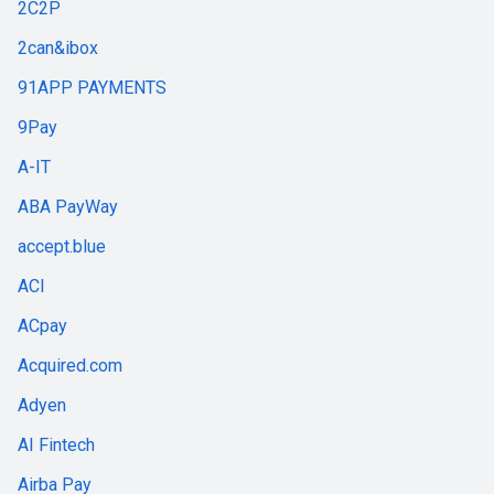
2C2P
2can&ibox
91APP PAYMENTS
9Pay
A-IT
ABA PayWay
accept.blue
ACI
ACpay
Acquired.com
Adyen
AI Fintech
Airba Pay