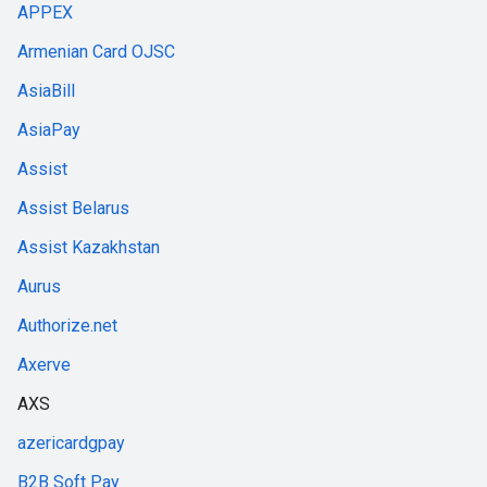
APPEX
Armenian Card OJSC
AsiaBill
AsiaPay
Assist
Assist Belarus
Assist Kazakhstan
Aurus
Authorize.net
Axerve
AXS
azericardgpay
B2B Soft Pay