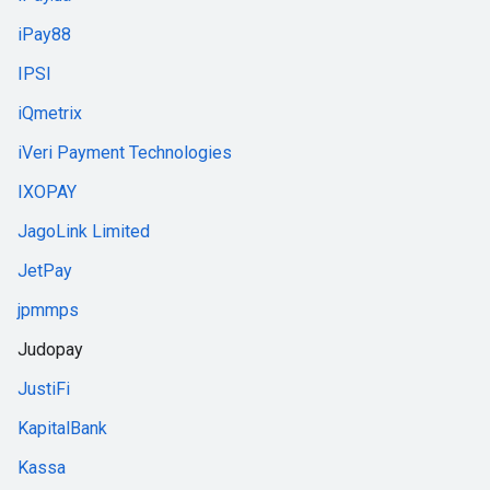
iPay88
IPSI
iQmetrix
iVeri Payment Technologies
IXOPAY
JagoLink Limited
JetPay
jpmmps
Judopay
JustiFi
KapitalBank
Kassa