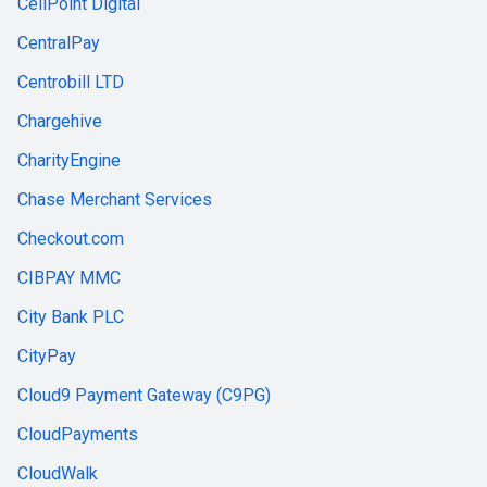
CellPoint Digital
CentralPay
Centrobill LTD
Chargehive
CharityEngine
Chase Merchant Services
Checkout.com
CIBPAY MMC
City Bank PLC
CityPay
Cloud9 Payment Gateway (C9PG)
CloudPayments
CloudWalk