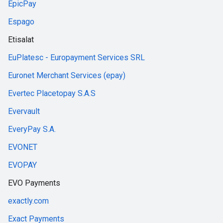
EpicPay
Espago
Etisalat
EuPlatesc - Europayment Services SRL
Euronet Merchant Services (epay)
Evertec Placetopay S.A.S
Evervault
EveryPay S.A.
EVONET
EVOPAY
EVO Payments
exactly.com
Exact Payments