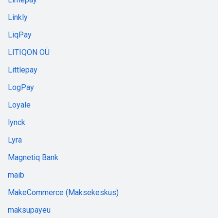
Linkly
LiqPay
LITIQON OÜ
Littlepay
LogPay
Loyale
lynck
Lyra
Magnetiq Bank
maib
MakeCommerce (Maksekeskus)
maksupayeu