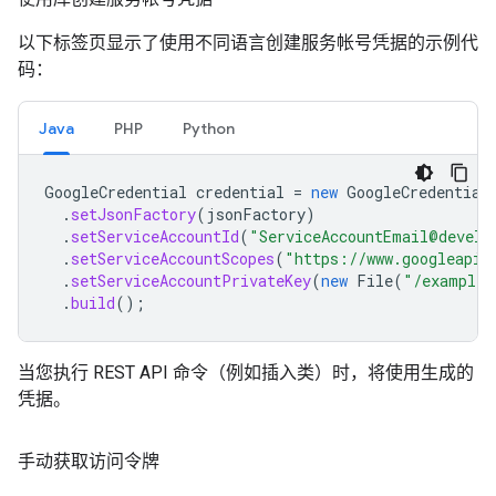
以下标签页显示了使用不同语言创建服务帐号凭据的示例代
码：
Java
PHP
Python
GoogleCredential
credential
=
new
GoogleCredential
.
setJsonFactory
(
jsonFactory
)
.
setServiceAccountId
(
"ServiceAccountEmail@develo
.
setServiceAccountScopes
(
"https://www.googleapis
.
setServiceAccountPrivateKey
(
new
File
(
"/example/
.
build
();
当您执行 REST API 命令（例如插入类）时，将使用生成的
凭据。
手动获取访问令牌