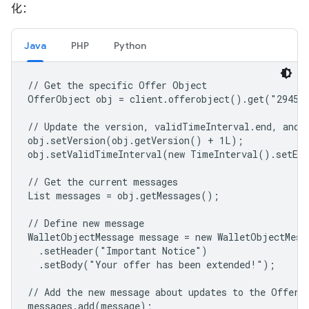
化：
Java
PHP
Python
// Get the specific Offer Object

OfferObject obj = client.offerobject().get("294548
// Update the version, validTimeInterval.end, and a
obj.setVersion(obj.getVersion() + 1L);

obj.setValidTimeInterval(new TimeInterval().setEnd
// Get the current messages

List
 messages = obj.getMessages();

// Define new message

WalletObjectMessage message = new WalletObjectMessa
  .setHeader("Important Notice")

  .setBody("Your offer has been extended!");

// Add the new message about updates to the Offer O
messages.add(message);
