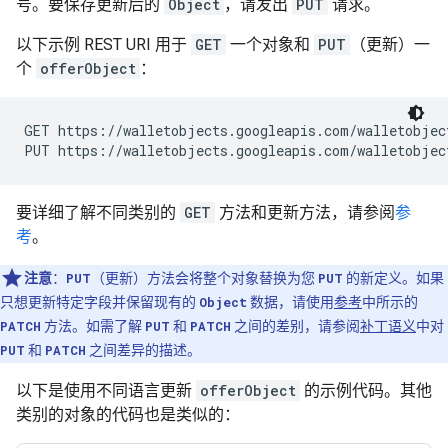
号。要保存更新后的
Object
，请发出
PUT
请求。
以下示例 REST URI 用于
GET
一个对象和
PUT
（更新）一
个
offerObject
：
GET https://walletobjects.googleapis.com/walletobjec
PUT https://walletobjects.googleapis.com/walletobjec
要详细了解不同类别的
GET
方法和更新方法，请参阅
参
考
。
注意
：
PUT
（更新）方法会将整个对象替换为您
PUT
的新定义。如果
只想更新特定字段并保留现有的
Object
数据，请使用
参考
中所示的
PATCH
方法。如需了解
PUT
和
PATCH
之间的差别，请参阅
补丁语义
中对
PUT
和
PATCH
之间差异的描述。
以下是使用不同语言更新
offerObject
的示例代码。其他
类别的对象的代码也是类似的：