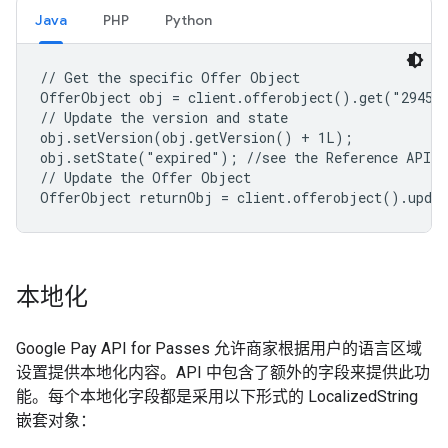
Java
PHP
Python
// Get the specific Offer Object

OfferObject obj = client.offerobject().get("294548
// Update the version and state

obj.setVersion(obj.getVersion() + 1L);

obj.setState("expired"); //see the Reference API f
// Update the Offer Object

OfferObject returnObj = client.offerobject().upda
本地化
Google Pay API for Passes 允许商家根据用户的语言区域
设置提供本地化内容。API 中包含了额外的字段来提供此功
能。每个本地化字段都是采用以下形式的 LocalizedString
嵌套对象：