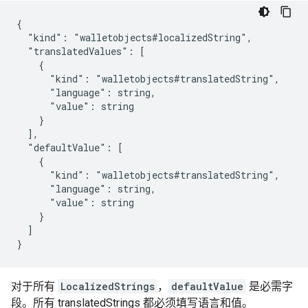
{

  "kind": "walletobjects#localizedString",

  "translatedValues": [

    {

      "kind": "walletobjects#translatedString",

      "language": string,

      "value": string

    }

  ],

  "defaultValue": [

    {

      "kind": "walletobjects#translatedString",

      "language": string,

      "value": string

    }

  ]

}
对于所有
LocalizedStrings
，
defaultValue
是必需字
段。所有 translatedStrings 都必须填写语言和值。