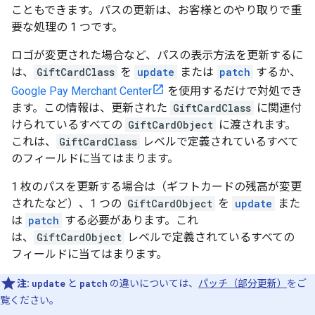
こともできます。パスの更新は、お客様とのやり取りで重
要な処理の 1 つです。
ロゴが変更された場合など、パスの表示方法を更新するに
は、
GiftCardClass
を
update
または
patch
するか、
Google Pay Merchant Center
を使用するだけで対処でき
ます。この情報は、更新された
GiftCardClass
に関連付
けられているすべての
GiftCardObject
に渡されます。
これは、
GiftCardClass
レベルで定義されているすべて
のフィールドに当てはまります。
1 枚のパスを更新する場合は（ギフトカードの残高が変更
されたなど）、1 つの
GiftCardObject
を
update
また
は
patch
する必要があります。これ
は、
GiftCardObject
レベルで定義されているすべての
フィールドに当てはまります。
注:
update
と
patch
の違いについては、
パッチ（部分更新）
をご
覧ください。