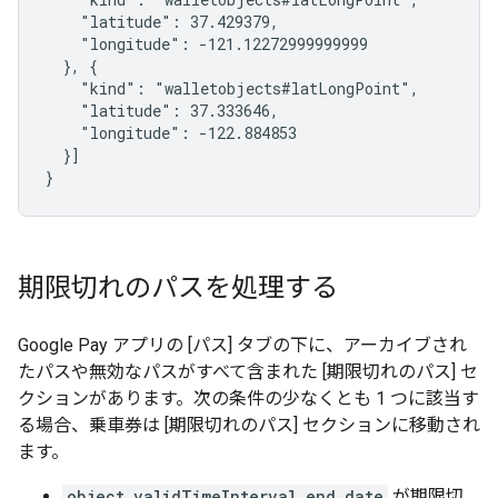
    "latitude": 37.429379,

    "longitude": -121.12272999999999

  }, {

    "kind": "walletobjects#latLongPoint",

    "latitude": 37.333646,

    "longitude": -122.884853

  }]

}
期限切れのパスを処理する
Google Pay アプリの [パス] タブの下に、アーカイブされ
たパスや無効なパスがすべて含まれた [期限切れのパス] セ
クションがあります。次の条件の少なくとも 1 つに該当す
る場合、乗車券は [期限切れのパス] セクションに移動され
ます。
object.validTimeInterval.end.date
が期限切