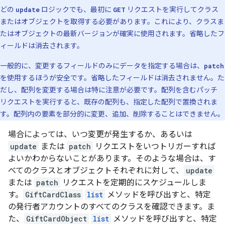
どの
update
ロジックでも、最初に
GET
リクエストを実行してクラス
またはオブジェクトを取得する必要があります。これにより、クラスま
たはオブジェクトの最新バージョンが確実に使用されます。省略したフ
ィールドは消去されます。
一般的に、変更するフィールドのみにデータを指定する場合は、
patch
を使用するほうが安全です。省略したフィールドは消去されません。た
だし、配列を変更する場合は特に注意が必要です。配列を含むパッチ
リクエストを実行すると、既存の配列も、指定した配列で置換されま
す。配列内の要素を部分的に変更、追加、削除することはできません。
場合によっては、いつ変更が発生するか、あるいは
update
または
patch
リクエストをいつトリガーすれば
よいかわからないことがあります。そのような場合は、す
べてのクラスとオブジェクトそれぞれに対して、
update
または
patch
リクエストを定期的にスケジュールしま
す。
GiftCardClass
list
メソッドを呼び出すと、特定
の発行者アカウントのすべてのクラスを確認できます。ま
た、
GiftCardObject
list
メソッドを呼び出すと、特定