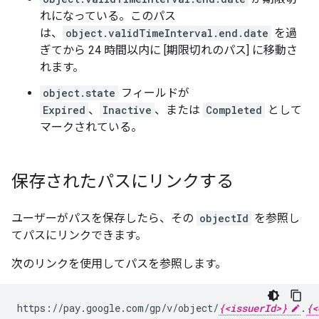
れになっている。このパス
は、
object.validTimeInterval.end.date
を過
ぎてから 24 時間以内に [期限切れのパス] に移動さ
れます。
object.state
フィールドが
Expired
、
Inactive
、または
Completed
として
マークされている。
保存されたパスにリンクする
ユーザーがパスを保存したら、その
objectId
を参照し
てパスにリンクできます。
次のリンクを使用してパスを参照します。
https://pay.google.com/gp/v/object/
{<issuerId>}
.
{<