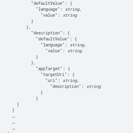
          "defaultValue": {

            "language": 
string
,

              "value": 
string
          }

        },

          "description": {

            "defaultValue": {

              "language": 
string
,

                "value": 
string
            }

          },

            "appTarget": {

              "targetUri": {

                "uri": 
string
,

                  "description": 
string
              }

            }

    }

  }

  …

  …

  …
