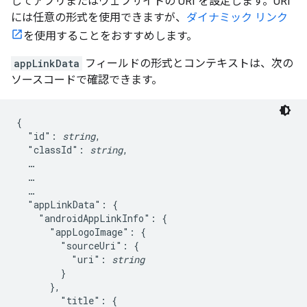
してアプリまたはウェブサイトの URI を設定します。URI
には任意の形式を使用できますが、
ダイナミック リンク
を使用することをおすすめします。
appLinkData
フィールドの形式とコンテキストは、次の
ソースコードで確認できます。
{

  "id": 
string
,

  "classId": 
string
,

  …

  …

  …

  "appLinkData": {

    "androidAppLinkInfo": {

      "appLogoImage": {

        "sourceUri": {

          "uri": 
string
        }

      },

        "title": {
