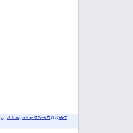
y
、
从 Google Pay 兑换卡券
以及
通过