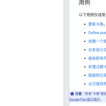
用例
以下用例仅适用
更新卡券
Define jou
创建一个
对多张公
接收即将
处理过期
链接到已
从已保存
注意
：所有“卡券”
Google Pay 吸引用户
。