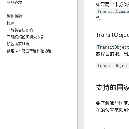
服务条款
如果两个卡券类
TransitClasse
智能触碰
票。
概览
了解集合标识符
Transit
Obje
了解终端如何请求卡券
设置商家终端
TransitObjec
使用 API 配置智能触碰功能
旅程目的地、出
TransitObjec
支持的国
要了解哪些国家/地
在的位置来限制