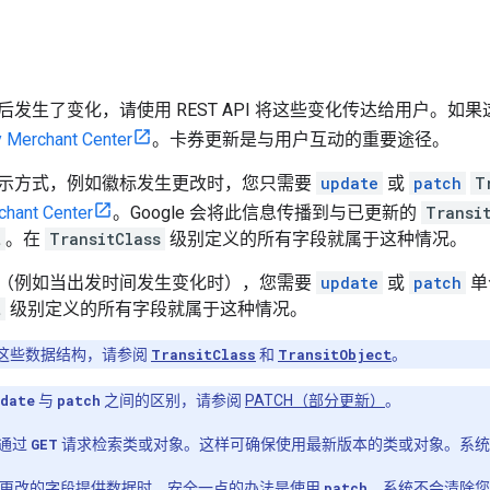
后发生了变化，请使用 REST API 将这些变化传达给用户。
 Merchant Center
。卡券更新是与用户互动的重要途径。
示方式，例如徽标发生更改时，您只需要
update
或
patch
T
chant Center
。Google 会将此信息传播到与已更新的
Transi
t
。在
TransitClass
级别定义的所有字段就属于这种情况。
（例如当出发时间发生变化时），您需要
update
或
patch
单
t
级别定义的所有字段就属于这种情况。
这些数据结构，请参阅
TransitClass
和
TransitObject
。
date
与
patch
之间的区别，请参阅
PATCH（部分更新）
。
通过
GET
请求检索类或对象。这样可确保使用最新版本的类或对象。系统
要更改的字段提供数据时，安全一点的办法是使用
patch
。系统不会清除您