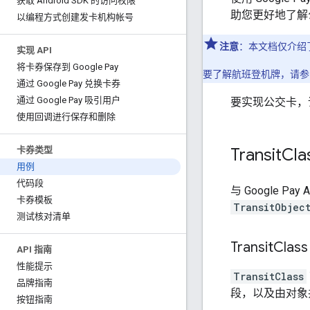
获取 Android SDK 的访问权限
助您更好地了解
以编程方式创建发卡机构帐号
注意
：本文档仅介绍
实现 API
将卡券保存到 Google Pay
要了解航班登机牌，请参
通过 Google Pay 兑换卡券
通过 Google Pay 吸引用户
要实现公交卡，
使用回调进行保存和删除
Transit
Cla
卡券类型
用例
代码段
与 Google 
卡券模板
TransitObjec
测试核对清单
Transit
Class
API 指南
性能提示
TransitClass
品牌指南
段，以及由对象
按钮指南