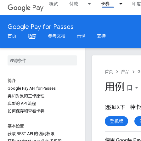
概览
付款
卡券
印度
Pay
Google Pay for Passes
首页
指南
参考文档
示例
支持
首页
产品
G
简介
用例
bookmark_border
Google Pay API for Passes
类和对象的工作原理
典型的 API 流程
选择以下一种卡
如何保存和查看卡券
登机牌
基本设置
获取 REST API 的访问权限
使用 Google