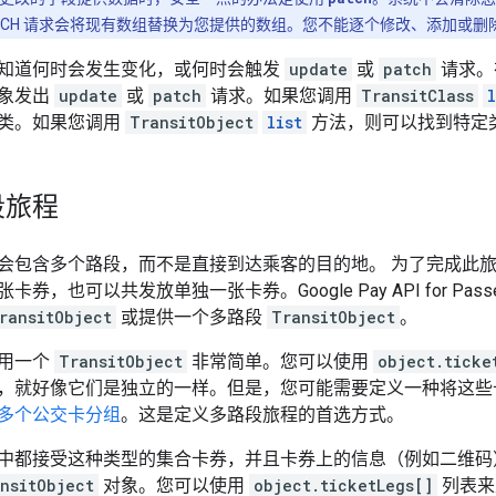
ATCH 请求会将现有数组替换为您提供的数组。您不能逐个修改、添加或
知道何时会发生变化，或何时会触发
update
或
patch
请求。
象发出
update
或
patch
请求。如果您调用
TransitClass
l
类。如果您调用
TransitObject
list
方法，则可以找到特定
段旅程
会包含多个路段，而不是直接到达乘客的目的地。 为了完成此
券，也可以共发放单独一张卡券。Google Pay API for Pa
ransitObject
或提供一个多路段
TransitObject
。
用一个
TransitObject
非常简单。您可以使用
object.ticke
，就好像它们是独立的一样。但是，您可能需要定义一种将这些
多个公交卡分组
。这是定义多路段旅程的首选方式。
中都接受这种类型的集合卡券，并且卡券上的信息（例如二维码
nsitObject
对象。您可以使用
object.ticketLegs[]
列表来