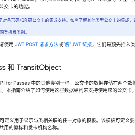
公交卡的功能。
了对条形码/QR 码公交卡的集成支持。如需了解其他类型公交卡的集成，
阅
登机牌类别
。
请使用
JWT POST 请求方法
或
“瘦”JWT 链接
，它们是预先插入
ss 和 Transit
Object
Pay API for Passes 中的其他类别一样，公交卡的数据存储在两
t
。本指南介绍了如何使用这些数据结构来支持使用您的公交卡
可定义用于显示与类相关联的任一对象的模板。该模板可定义要
共用的徽标和发卡机构名称。