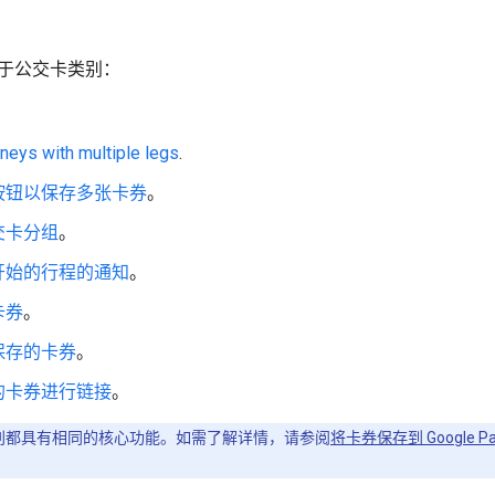
于公交卡类别：
。
rneys with multiple legs
.
按钮以保存多张卡券
。
交卡分组
。
开始的行程的通知
。
卡券
。
保存的卡券
。
的卡券进行链接
。
类别都具有相同的核心功能。如需了解详情，请参阅
将卡券保存到 Google Pa