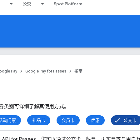
公交
Spot Platform
oogle Pay
Google Pay for Passes
指南
券类别可详细了解其使用方式。
活动门票
礼品卡
会员卡
优惠
公交卡
 Pay API for Passes，您可以通过公交卡、船票、火车票等