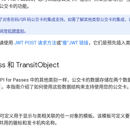
公交卡的功能。
了对条形码/QR 码公交卡的集成支持。如需了解其他类型公交卡的集成，
阅
登机牌类别
。
请使用
JWT POST 请求方法
或
“瘦”JWT 链接
，它们是预先插入
ss 和 Transit
Object
Pay API for Passes 中的其他类别一样，公交卡的数据存储在两
t
。本指南介绍了如何使用这些数据结构来支持使用您的公交卡
可定义用于显示与类相关联的任一对象的模板。该模板可定义要
共用的徽标和发卡机构名称。