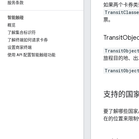
服务条款
如果两个卡券类
TransitClasse
智能触碰
票。
概览
了解集合标识符
Transit
Obje
了解终端如何请求卡券
设置商家终端
TransitObjec
使用 API 配置智能触碰功能
旅程目的地、出
TransitObjec
支持的国
要了解哪些国家/地
在的位置来限制