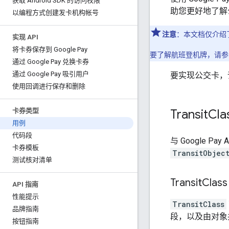
获取 Android SDK 的访问权限
助您更好地了解
以编程方式创建发卡机构帐号
注意
：本文档仅介绍
实现 API
将卡券保存到 Google Pay
要了解航班登机牌，请参
通过 Google Pay 兑换卡券
通过 Google Pay 吸引用户
要实现公交卡，
使用回调进行保存和删除
Transit
Cla
卡券类型
用例
代码段
与 Google 
卡券模板
TransitObjec
测试核对清单
Transit
Class
API 指南
性能提示
TransitClass
品牌指南
段，以及由对象
按钮指南