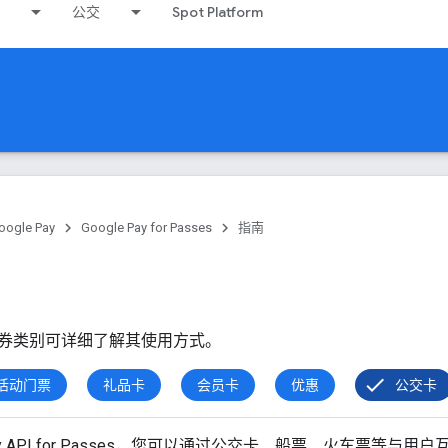
公交
Spot Platform
oogle Pay
Google Pay for Passes
指南
券类别可详细了解其使用方式。
活动门票
礼品卡
会员卡
优惠
公交卡
 Pay API for Passes，您可以通过公交卡、船票、火车票等