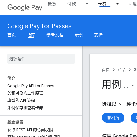
概览
付款
卡券
印度
Pay
Google Pay for Passes
首页
指南
参考文档
示例
支持
首页
产品
G
简介
用例
bookmark_border
Google Pay API for Passes
类和对象的工作原理
典型的 API 流程
选择以下一种卡
如何保存和查看卡券
登机牌
基本设置
获取 REST API 的访问权限
使用 Google