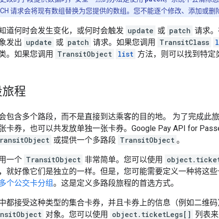
ATCH 请求会将现有数组替换为您提供的数组。您不能逐个修改、添加或
知道何时会发生变化，或何时会触发
update
或
patch
请求。
象发出
update
或
patch
请求。如果您调用
TransitClass
l
类。如果您调用
TransitObject
list
方法，则可以找到特定
段旅程
会包含多个路段，而不是直接到达乘客的目的地。 为了完成此
券，也可以共发放单独一张卡券。Google Pay API for Pa
ransitObject
或提供一个多路段
TransitObject
。
用一个
TransitObject
非常简单。您可以使用
object.ticke
，就好像它们是独立的一样。但是，您可能需要定义一种将这些
多个公交卡分组
。这是定义多路段旅程的首选方式。
中都接受这种类型的集合卡券，并且卡券上的信息（例如二维码
nsitObject
对象。您可以使用
object.ticketLegs[]
列表来