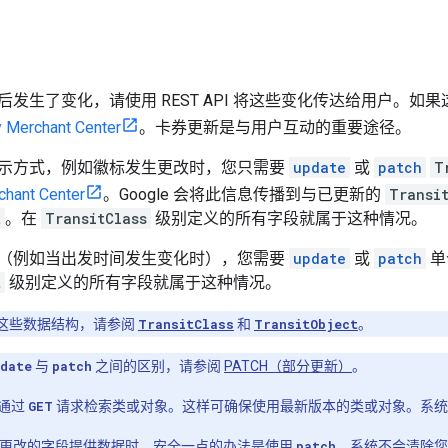
后发生了变化，请使用 REST API 将这些变化传达给用户。
 Merchant Center
。卡券更新是与用户互动的重要途径。
示方式，例如徽标发生更改时，您只需要
update
或
patch
T
chant Center
。Google 会将此信息传播到与已更新的
Transi
t
。在
TransitClass
级别定义的所有字段就属于这种情况。
（例如当出发时间发生变化时），您需要
update
或
patch
单
t
级别定义的所有字段就属于这种情况。
这些数据结构，请参阅
TransitClass
和
TransitObject
。
date
与
patch
之间的区别，请参阅
PATCH（部分更新）
。
通过
GET
请求检索类或对象。这样可确保使用最新版本的类或对象。系统
要更改的字段提供数据时，安全一点的办法是使用
patch
。系统不会清除您