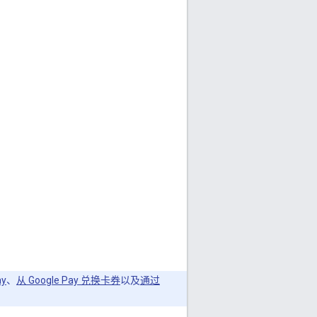
y
、
从 Google Pay 兑换卡券
以及
通过