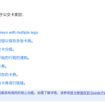
于公交卡类别：
。
rneys with multiple legs
.
按钮以保存多张卡券
。
交卡分组
。
开始的行程的通知
。
卡券
。
保存的卡券
。
的卡券进行链接
。
类别都具有相同的核心功能。如需了解详情，请参阅
将卡券保存到 Google Pa