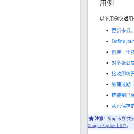
用例
以下用例仅适用
更新卡券
Define jou
创建一个
对多张公
接收即将
处理过期
链接到已
从已保存
注意
：所有“卡券”
Google Pay 吸引用户
。