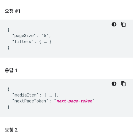
요청 #1
{

  "pageSize": "5",

  "filters": { … }

}
응답 1
{

  "mediaItem": [ … ],

  "nextPageToken": "
next-page-token
"

}
요청 2