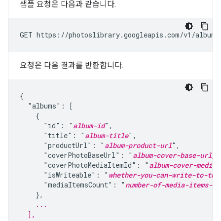
샘플 요청은 다음과 같습니다.
요청은 다음 결과를 반환합니다.
{

  "albums": [

    {

      "id": "
album-id
",

      "title": "
album-title
",

      "productUrl": "
album-product-url
",

      "coverPhotoBaseUrl": "
album-cover-base-url_d
      "coverPhotoMediaItemId": "
album-cover-media-
      "isWriteable": "
whether-you-can-write-to-thi
      "mediaItemsCount": "
number-of-media-items-in
    ...
  ],