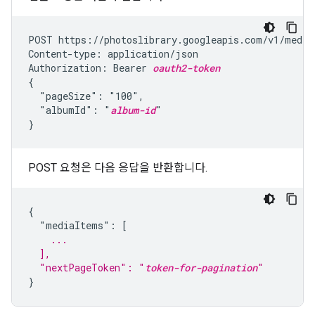
POST https://photoslibrary.googleapis.com/v1/mediaI
Content-type: application/json

Authorization: Bearer 
oauth2-token
{

  "pageSize": "100",

  "albumId": "
album-id
"

}
POST 요청은 다음 응답을 반환합니다.
{

    ...
  ],
  "nextPageToken": "
token-for-pagination
"
}