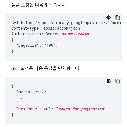
샘플 요청은 다음과 같습니다.
GET https://photoslibrary.googleapis.com/v1/mediaIt
Content-type: application/json

Authorization: Bearer 
oauth2-token
{

  "pageSize": "100",

}
GET 요청은 다음 응답을 반환합니다.
{

    ...
  ],
  "nextPageToken": "
token-for-pagination
"
}