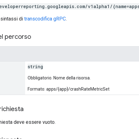
eveloperreporting.googleapis.com/v1alpha1/{name=app
 sintassi di
transcodifica gRPC
.
el percorso
string
Obbligatorio. Nome della risorsa.
Formato: apps/{app}/crashRateMetricSet
richiesta
ichiesta deve essere vuoto.