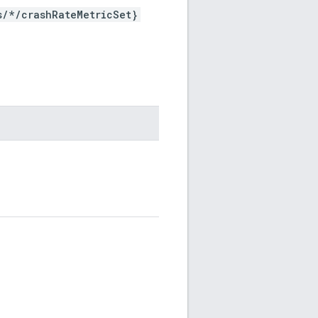
s/*/crashRateMetricSet}