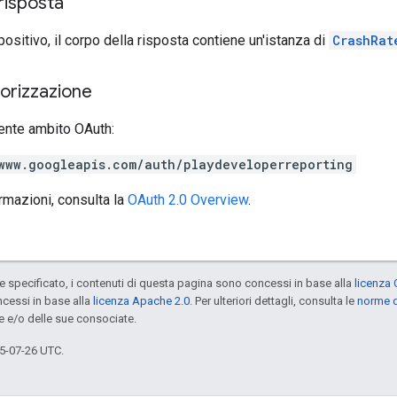
risposta
positivo, il corpo della risposta contiene un'istanza di
CrashRat
torizzazione
ente ambito OAuth:
www.googleapis.com/auth/playdeveloperreporting
ormazioni, consulta la
OAuth 2.0 Overview
.
specificato, i contenuti di questa pagina sono concessi in base alla
licenza 
cessi in base alla
licenza Apache 2.0
. Per ulteriori dettagli, consulta le
norme d
e e/o delle sue consociate.
5-07-26 UTC.