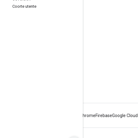
Coorte utente
Coinvolgi
Google Developer Program
Google Developer Groups
Google Developer Experts
Accelerators
Google Cloud & NVIDIA
Android
Chrome
Firebase
Google Cloud