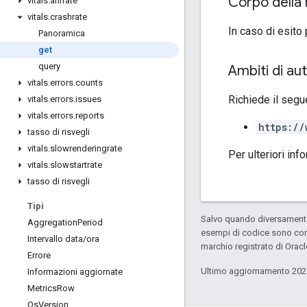
Corpo della 
vitals
.
anrrate
vitals
.
crashrate
In caso di esito 
Panoramica
get
query
Ambiti di au
vitals
.
errors
.
counts
Richiede il segu
vitals
.
errors
.
issues
vitals
.
errors
.
reports
https://
tasso di risvegli
vitals
.
slowrenderingrate
Per ulteriori inf
vitals
.
slowstartrate
tasso di risvegli
Tipi
Salvo quando diversamente 
Aggregation
Period
esempi di codice sono con
Intervallo data
/
ora
marchio registrato di Oracl
Errore
Ultimo aggiornamento 202
Informazioni aggiornate
Metrics
Row
Os
Version