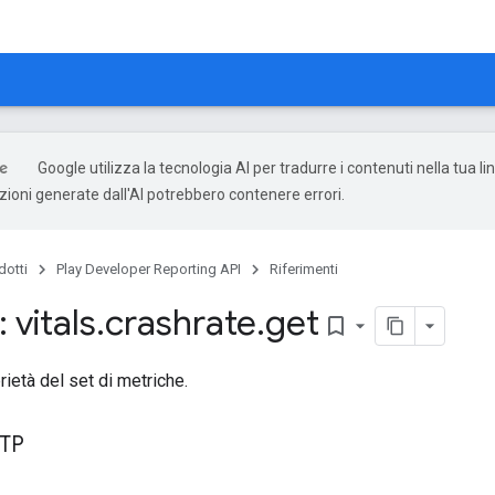
Google utilizza la tecnologia AI per tradurre i contenuti nella tua l
uzioni generate dall'AI potrebbero contenere errori.
dotti
Play Developer Reporting API
Riferimenti
 vitals
.
crashrate
.
get
bookmark_border
rietà del set di metriche.
TTP