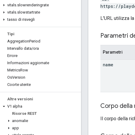
vitals
.
slowrenderingrate
https://playd
vitals
.
slowstartrate
L'URL utilizza la
tasso di risvegli
Tipi
Parametri d
Aggregation
Period
Intervallo data
/
ora
Parametri
Errore
Informazioni aggiornate
name
Metrics
Row
Os
Version
Coorte utente
Altre versioni
Corpo della 
V1 alpha
Risorse REST
Il corpo della r
anomalie
app