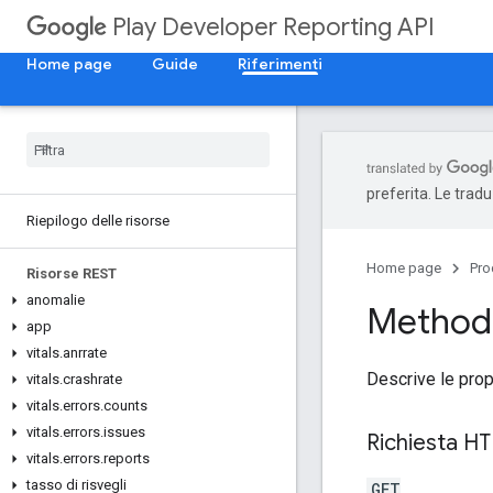
Play Developer Reporting API
Home page
Guide
Riferimenti
preferita. Le trad
Riepilogo delle risorse
Home page
Pro
Risorse REST
anomalie
Method:
app
vitals
.
anrrate
Descrive le prop
vitals
.
crashrate
vitals
.
errors
.
counts
vitals
.
errors
.
issues
Richiesta H
vitals
.
errors
.
reports
tasso di risvegli
GET