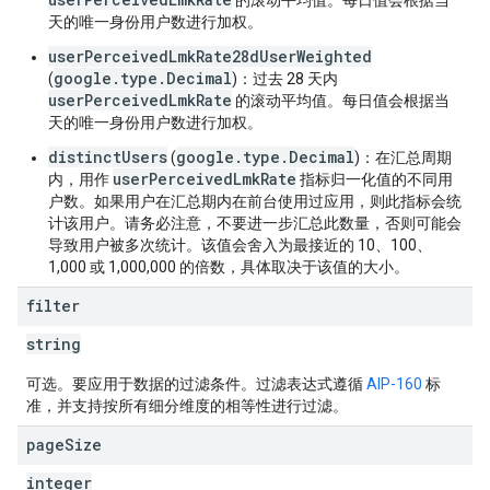
的滚动平均值。每日值会根据当
天的唯一身份用户数进行加权。
userPerceivedLmkRate28dUserWeighted
google.type.Decimal
(
)：过去 28 天内
userPerceivedLmkRate
的滚动平均值。每日值会根据当
天的唯一身份用户数进行加权。
distinctUsers
google.type.Decimal
(
)：在汇总周期
userPerceivedLmkRate
内，用作
指标归一化值的不同用
户数。如果用户在汇总期内在前台使用过应用，则此指标会统
计该用户。请务必注意，不要进一步汇总此数量，否则可能会
导致用户被多次统计。该值会舍入为最接近的 10、100、
1,000 或 1,000,000 的倍数，具体取决于该值的大小。
filter
string
可选。要应用于数据的过滤条件。过滤表达式遵循
AIP-160
标
准，并支持按所有细分维度的相等性进行过滤。
page
Size
integer