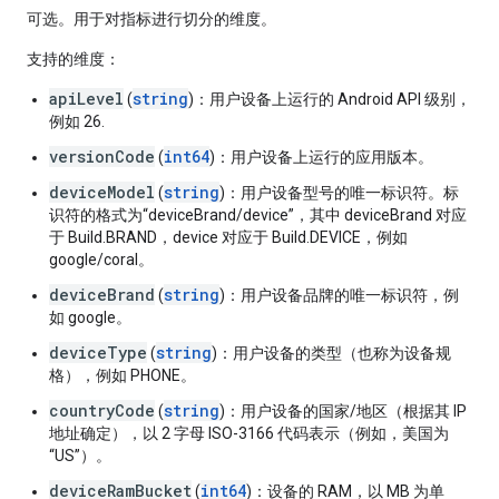
可选。用于对指标进行切分的维度。
支持的维度
：
apiLevel
string
(
)：用户设备上运行的 Android API 级别，
例如 26.
versionCode
int64
(
)：用户设备上运行的应用版本。
deviceModel
string
(
)：用户设备型号的唯一标识符。标
识符的格式为“deviceBrand/device”，其中 deviceBrand 对应
于 Build.BRAND，device 对应于 Build.DEVICE，例如
google/coral。
deviceBrand
string
(
)：用户设备品牌的唯一标识符，例
如 google。
deviceType
string
(
)：用户设备的类型（也称为设备规
格），例如 PHONE。
countryCode
string
(
)：用户设备的国家/地区（根据其 IP
地址确定），以 2 字母 ISO-3166 代码表示（例如，美国为
“US”）。
deviceRamBucket
int64
(
)：设备的 RAM，以 MB 为单