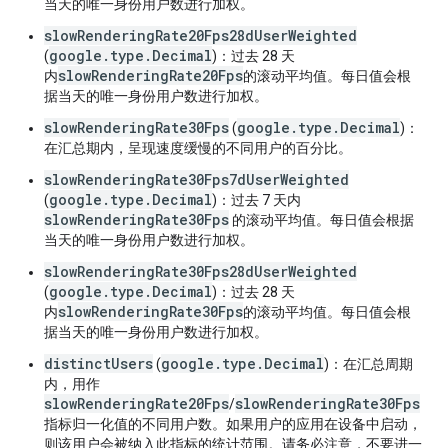
当天的唯一身份用户数进行加权。
slowRenderingRate20Fps28dUserWeighted
google.type.Decimal
(
)：过去 28 天
slowRenderingRate20Fps
内
的滚动平均值。每日值会根
据当天的唯一身份用户数进行加权。
slowRenderingRate30Fps
google.type.Decimal
(
)：
在汇总期内，呈现速度缓慢的不同用户的百分比。
slowRenderingRate30Fps7dUserWeighted
google.type.Decimal
(
)：过去 7 天内
slowRenderingRate30Fps
的滚动平均值。每日值会根据
当天的唯一身份用户数进行加权。
slowRenderingRate30Fps28dUserWeighted
google.type.Decimal
(
)：过去 28 天
slowRenderingRate30Fps
内
的滚动平均值。每日值会根
据当天的唯一身份用户数进行加权。
distinctUsers
google.type.Decimal
(
)：在汇总周期
内，用作
slowRenderingRate20Fps
slowRenderingRate30Fps
/
指标归一化值的不同用户数。如果用户的应用在设备中启动，
则该用户会被纳入此指标的统计范围。请务必注意，不要进一