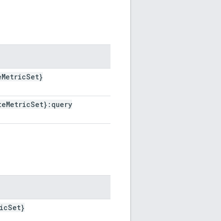
e
Metric
Set}
te
Metric
Set}:query
ic
Set}