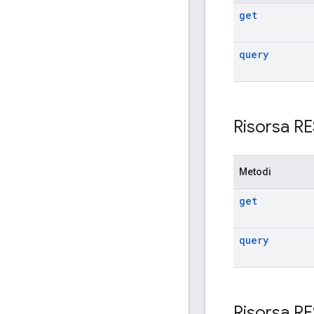
get
query
Risorsa R
Metodi
get
query
Risorsa R