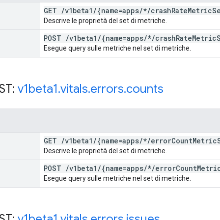
GET
/
v1beta1
/
{name=apps
/
*
/
crash
Rate
Metric
S
Descrive le proprietà del set di metriche.
POST
/
v1beta1
/
{name=apps
/
*
/
crash
Rate
Metric
Esegue query sulle metriche nel set di metriche.
EST:
v1beta1
.
vitals
.
errors
.
counts
GET
/
v1beta1
/
{name=apps
/
*
/
error
Count
Metric
Descrive le proprietà del set di metriche.
POST
/
v1beta1
/
{name=apps
/
*
/
error
Count
Metri
Esegue query sulle metriche nel set di metriche.
EST:
v1beta1
.
vitals
.
errors
.
issues