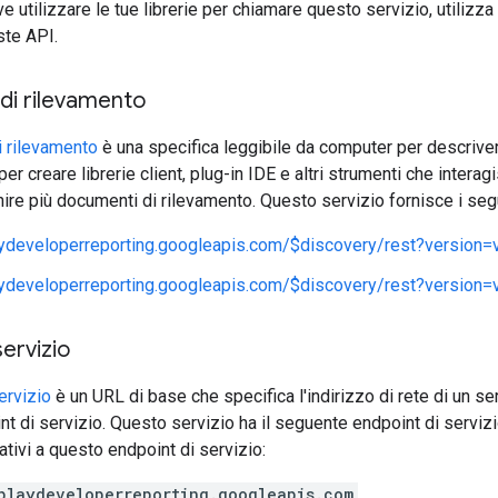
e utilizzare le tue librerie per chiamare questo servizio, utilizz
este API.
i rilevamento
 rilevamento
è una specifica leggibile da computer per descriver
per creare librerie client, plug-in IDE e altri strumenti che inter
nire più documenti di rilevamento. Questo servizio fornisce i se
aydeveloperreporting.googleapis.com/$discovery/rest?version=
aydeveloperreporting.googleapis.com/$discovery/rest?version=
servizio
ervizio
è un URL di base che specifica l'indirizzo di rete di un se
t di servizio. Questo servizio ha il seguente endpoint di servizio e
ativi a questo endpoint di servizio:
playdeveloperreporting.googleapis.com