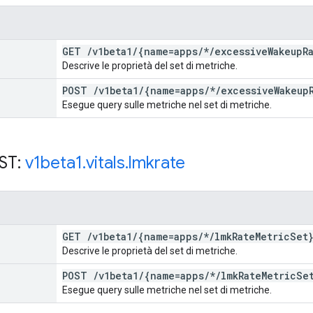
GET
/
v1beta1
/
{name=apps
/
*
/
excessive
Wakeup
R
Descrive le proprietà del set di metriche.
POST
/
v1beta1
/
{name=apps
/
*
/
excessive
Wakeup
Esegue query sulle metriche nel set di metriche.
EST:
v1beta1
.
vitals
.
lmkrate
GET
/
v1beta1
/
{name=apps
/
*
/
lmk
Rate
Metric
Set
Descrive le proprietà del set di metriche.
POST
/
v1beta1
/
{name=apps
/
*
/
lmk
Rate
Metric
Se
Esegue query sulle metriche nel set di metriche.