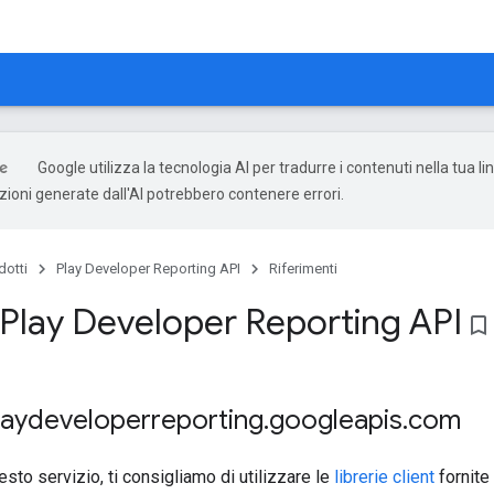
Google utilizza la tecnologia AI per tradurre i contenuti nella tua l
uzioni generate dall'AI potrebbero contenere errori.
dotti
Play Developer Reporting API
Riferimenti
Play Developer Reporting API
bookmark_border
playdeveloperreporting
.
googleapis
.
com
sto servizio, ti consigliamo di utilizzare le
librerie client
fornite