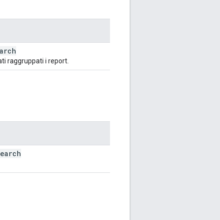
arch
ati raggruppati i report.
search