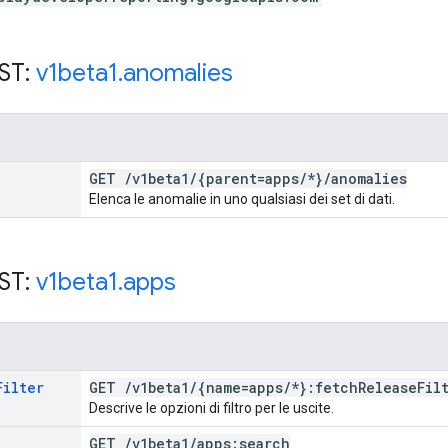
EST:
v1beta1
.
anomalies
GET
/
v1beta1
/
{parent=apps
/
*}
/
anomalies
Elenca le anomalie in uno qualsiasi dei set di dati.
EST:
v1beta1
.
apps
Filter
GET
/
v1beta1
/
{name=apps
/
*}:fetch
Release
Fil
Descrive le opzioni di filtro per le uscite.
GET
/
v1beta1
/
apps:search