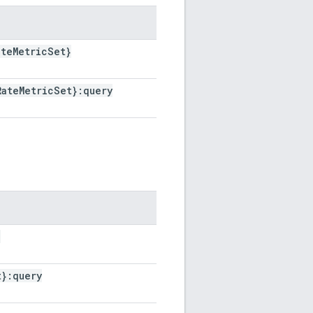
ate
Metric
Set}
Rate
Metric
Set}:query
}
t}:query