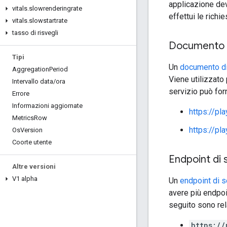
applicazione dev
vitals
.
slowrenderingrate
effettui le richi
vitals
.
slowstartrate
tasso di risvegli
Documento d
Tipi
Un
documento di
Aggregation
Period
Viene utilizzato 
Intervallo data
/
ora
servizio può for
Errore
Informazioni aggiornate
https://pl
Metrics
Row
https://pl
Os
Version
Coorte utente
Endpoint di 
Altre versioni
V1 alpha
Un
endpoint di s
avere più endpoin
seguito sono rel
https://