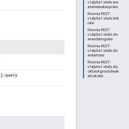
v1alpha1.vitals.exc
essivewakeuprate
Risorsa REST:
v1alpha1.vitals.lmk
rate
Risorsa REST:
v1alpha1.vitals.slo
wrenderingrate
Risorsa REST:
v1alpha1.vitals.slo
wstartrate
}
Risorsa REST:
v1alpha1.vitals.stu
ckbackgroundwak
t}:query
elockrate