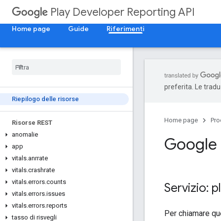
Play Developer Reporting API
Home page
Guide
Riferimenti
preferita. Le trad
Riepilogo delle risorse
Home page
Pro
Risorse REST
anomalie
Google 
app
vitals
.
anrrate
vitals
.
crashrate
vitals
.
errors
.
counts
Servizio: 
vitals
.
errors
.
issues
vitals
.
errors
.
reports
Per chiamare que
tasso di risvegli