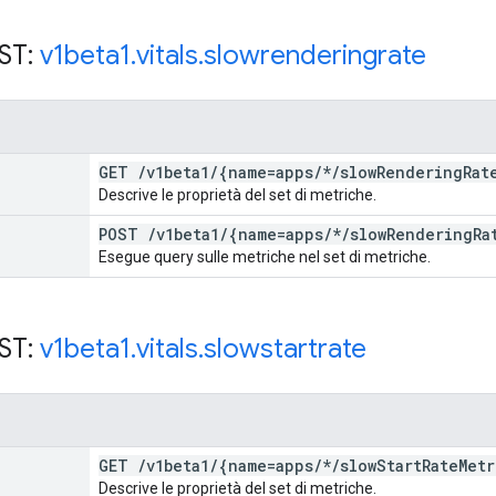
EST:
v1beta1
.
vitals
.
slowrenderingrate
GET
/
v1beta1
/
{name=apps
/
*
/
slow
Rendering
Rat
Descrive le proprietà del set di metriche.
POST
/
v1beta1
/
{name=apps
/
*
/
slow
Rendering
Ra
Esegue query sulle metriche nel set di metriche.
EST:
v1beta1
.
vitals
.
slowstartrate
GET
/
v1beta1
/
{name=apps
/
*
/
slow
Start
Rate
Metr
Descrive le proprietà del set di metriche.