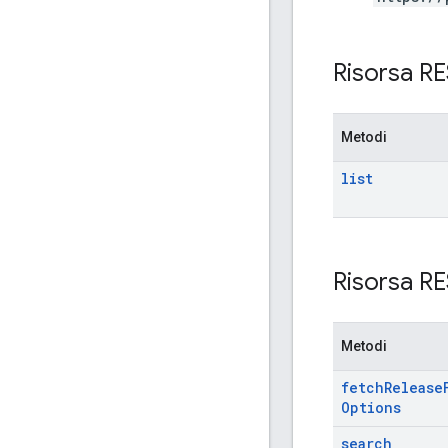
Risorsa R
Metodi
list
Risorsa R
Metodi
fetch
Release
Options
search