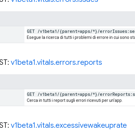
GET
/
v1beta1
/
{parent=apps
/
*}
/
error
Issues:se
Esegue la ricerca di tutti i problemi di errore in cui sono st
EST:
v1beta1
.
vitals
.
errors
.
reports
GET
/
v1beta1
/
{parent=apps
/
*}
/
error
Reports:
Cerca in tutti i report sugli errori ricevuti per un'app.
EST:
v1beta1
.
vitals
.
excessivewakeuprate