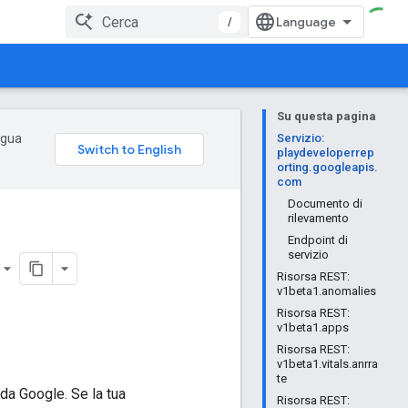
/
Su questa pagina
ingua
Servizio:
playdeveloperrep
orting.googleapis.
com
Documento di
rilevamento
Endpoint di
servizio
Risorsa REST:
v1beta1.anomalies
Risorsa REST:
v1beta1.apps
Risorsa REST:
v1beta1.vitals.anrra
te
 da Google. Se la tua
Risorsa REST: