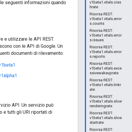
a le seguenti informazioni quando
v1beta1.vitals.cras
hrate
Risorsa REST:
v1beta1.vitals.error
s.counts
Risorsa REST:
v1beta1.vitals.error
e e utilizzare le API REST.
s.issues
agiscono con le API di Google. Un
Risorsa REST:
v1beta1.vitals.error
guenti documenti di rilevamento:
s.reports
Risorsa REST:
v1beta1
v1beta1.vitals.exce
ssivewakeuprate
v1alpha1
Risorsa REST:
v1beta1.vitals.lmkr
ate
Risorsa REST:
v1beta1.vitals.slow
rvizio API. Un servizio può
renderingrate
 tutti gli URI riportati di
Risorsa REST:
v1beta1.vitals.slow
startrate
Risorsa REST: