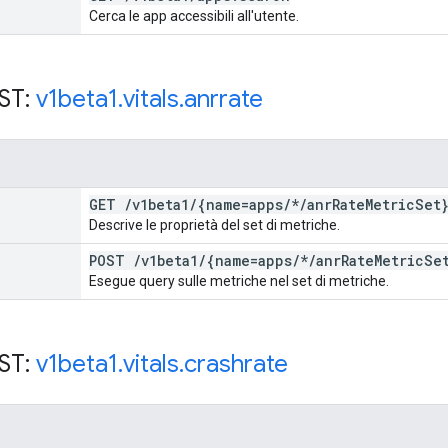
Cerca le app accessibili all'utente.
EST:
v1beta1
.
vitals
.
anrrate
GET
/
v1beta1
/
{name=apps
/
*
/
anr
Rate
Metric
Set
Descrive le proprietà del set di metriche.
POST
/
v1beta1
/
{name=apps
/
*
/
anr
Rate
Metric
Se
Esegue query sulle metriche nel set di metriche.
EST:
v1beta1
.
vitals
.
crashrate