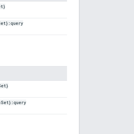
et}
Set}:query
Set}
c
Set}:query