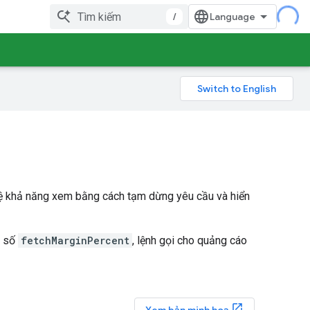
/
ỷ lệ khả năng xem bằng cách tạm dừng yêu cầu và hiển
g số
fetchMarginPercent
, lệnh gọi cho quảng cáo