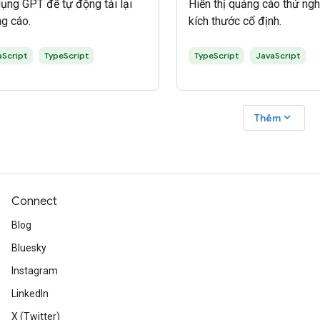
ụng GPT để tự động tải lại
Hiển thị quảng cáo thử ng
g cáo.
kích thước cố định.
aScript
TypeScript
TypeScript
JavaScript
expand_more
Thêm
Connect
Blog
Bluesky
Instagram
LinkedIn
X (Twitter)