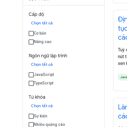
Cấp độ
Địn
Chọn tất cả
tụ
Cơ bản
cá
Nâng cao
Tuỳ 
Ngôn ngữ lập trình
nút 
xen 
Chọn tất cả
JavaScript
Jav
TypeScript
Từ khóa
Là
Chọn tất cả
cá
Sự kiện
Nhiều quảng cáo