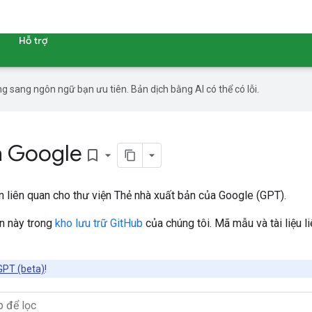
Hỗ trợ
g sang ngôn ngữ bạn ưu tiên. Bản dịch bằng AI có thể có lỗi.
a Google
bookmark_border
n liên quan cho thư viện Thẻ nhà xuất bản của Google (GPT).
ần này trong
kho lưu trữ GitHub
của chúng tôi. Mã mẫu và tài liệu
GPT (beta)
!