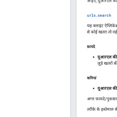
आइए, यूआरएल की री
urls
.
search
यह क्लाइंट ऐप्लिके
से कोई खतरा तो नहीं 
फ़ायदे
यूआरएल की 
जुड़े खतरों क
कमियां
यूआरएल की 
अगर फ़ायदे/नुकसान
तरीके के इस्तेमाल 