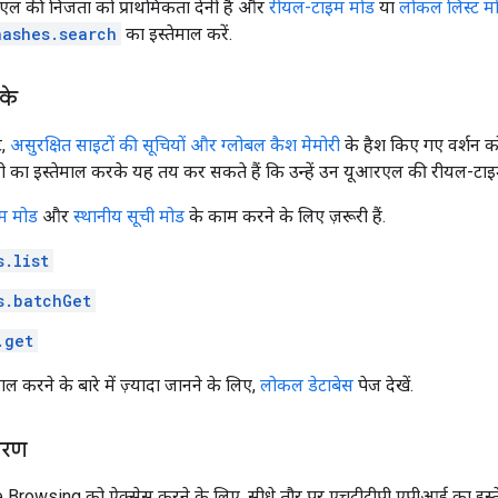
 की निजता को प्राथमिकता देनी है और
रीयल-टाइम मोड
या
लोकल लिस्ट म
hashes.search
का इस्तेमाल करें.
के
ट,
असुरक्षित साइटों की सूचियों और ग्लोबल कैश मेमोरी
के हैश किए गए वर्शन क
ी का इस्तेमाल करके यह तय कर सकते हैं कि उन्हें उन यूआरएल की रीयल-टाइ
म मोड
और
स्थानीय सूची मोड
के काम करने के लिए ज़रूरी हैं.
s.list
s.batchGet
.get
ाल करने के बारे में ज़्यादा जानने के लिए,
लोकल डेटाबेस
पेज देखें.
हरण
fe Browsing को ऐक्सेस करने के लिए, सीधे तौर पर एचटीटीपी एपीआई का इस्त