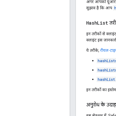
अगर आपको यूआरएल
सुझाव है कि आप
Hash
List
तरी
इन तरीकों से क्लाइं
क्लाइंट इस जानकार
ये तरीके,
रीयल-टाइ
hashList
hashList
hashList
इन तरीकों का इस्तेम
अनुरोध के उदा
इस सेक्शन में, Sa