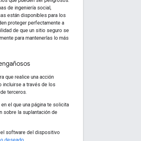
tios que pueden ser peligrosos.
as de ingeniería social,
as están disponibles para los
eden proteger perfectamente a
ilidad de que un sitio seguro se
camente para mantenerlas lo más
s engañosos
a que realice una acción
 incluirse a través de los
de terceros.
 en el que una página te solicita
n sobre la suplantación de
el software del dispositivo
no deseado
.