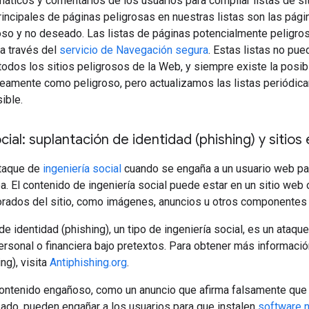
áticos y comentarios de los usuarios para compilar listas de si
rincipales de páginas peligrosas en nuestras listas son las págin
oso y no deseado. Las listas de páginas potencialmente peligros
a través del
servicio de Navegación segura
. Estas listas no pu
todos los sitios peligrosos de la Web, y siempre existe la posib
óneamente como peligroso, pero actualizamos las listas periódi
ible.
ocial: suplantación de identidad (phishing) y sitio
ataque de
ingeniería social
cuando se engaña a un usuario web par
ea. El contenido de ingeniería social puede estar en un sitio web o
orados del sitio, como imágenes, anuncios u otros componentes 
e identidad (phishing), un tipo de ingeniería social, es un ataque
ersonal o financiera bajo pretextos. Para obtener más informació
ng), visita
Antiphishing.org
.
contenido engañoso, como un anuncio que afirma falsamente que 
zado, pueden engañar a los usuarios para que instalen
software 