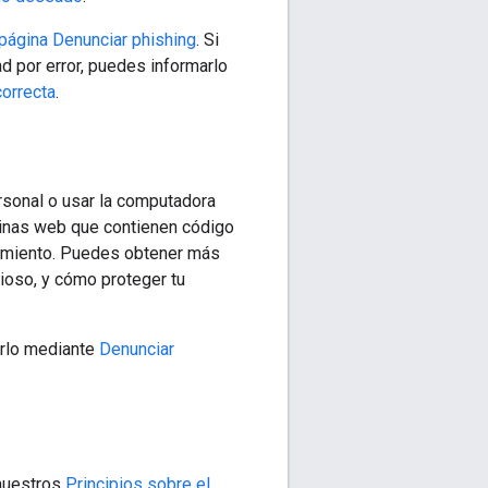
página Denunciar phishing
. Si
d por error, puedes informarlo
correcta
.
ersonal o usar la computadora
ginas web que contienen código
timiento. Puedes obtener más
ioso, y cómo proteger tu
arlo mediante
Denunciar
 nuestros
Principios sobre el