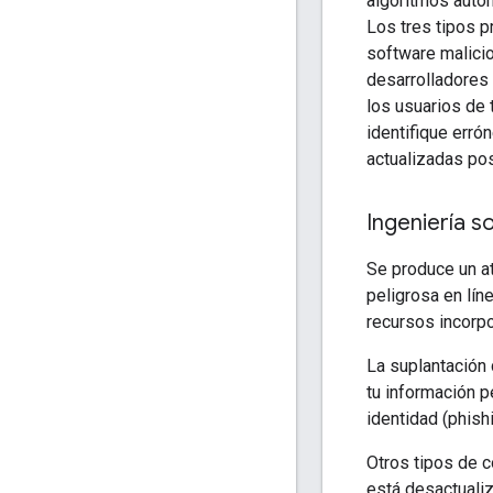
algoritmos autom
Los tres tipos p
software malici
desarrolladores 
los usuarios de 
identifique err
actualizadas pos
Ingeniería s
Se produce un 
peligrosa en lín
recursos incorp
La suplantación d
tu información p
identidad (phishi
Otros tipos de 
está desactuali