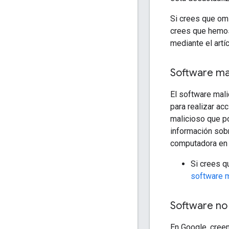
Si crees que omi
crees que hemos 
mediante el artí
Software ma
El software mali
para realizar a
malicioso que p
información sobr
computadora en
Si crees q
software m
Software no
En Google, creem