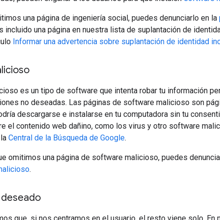
timos una página de ingeniería social, puedes denunciarlo en la
incluido una página en nuestra lista de suplantación de identida
culo
Informar una advertencia sobre suplantación de identidad in
licioso
cioso es un tipo de software que intenta robar tu información p
cciones no deseadas. Las páginas de software malicioso son pá
odría descargarse e instalarse en tu computadora sin tu consen
e el contenido web dañino, como los virus y otro software malic
 la
Central de la Búsqueda de Google
.
ue omitimos una página de software malicioso, puedes denunci
alicioso
.
 deseado
os que, si nos centramos en el usuario, el resto viene solo. En