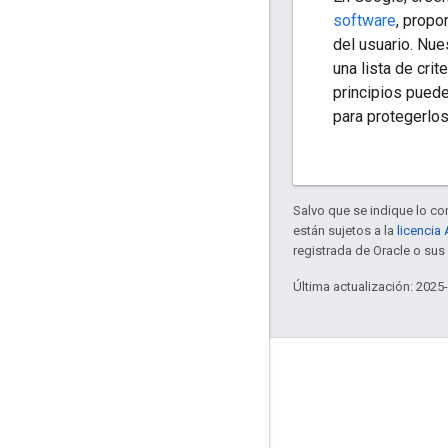
software
, propo
del usuario. Nue
una lista de cri
principios puede
para protegerlos
Salvo que se indique lo con
están sujetos a la
licencia
registrada de Oracle o sus 
Última actualización: 2025
Conexión
Blog de seguridad en línea de Google
Foro