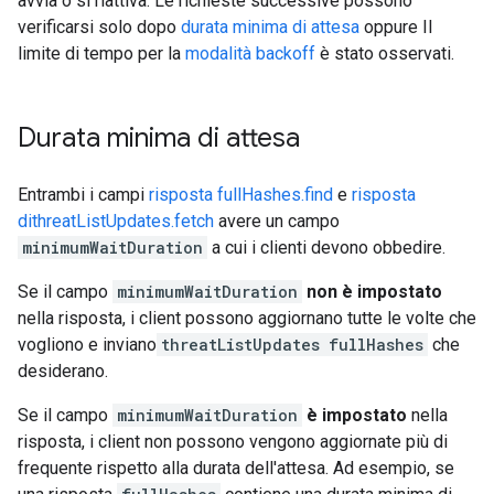
avvia o si riattiva. Le richieste successive possono
verificarsi solo dopo
durata minima di attesa
oppure Il
limite di tempo per la
modalità backoff
è stato osservati.
Durata minima di attesa
Entrambi i campi
risposta fullHashes.find
e
risposta
dithreatListUpdates.fetch
avere un campo
minimumWaitDuration
a cui i clienti devono obbedire.
Se il campo
minimumWaitDuration
non è impostato
nella risposta, i client possono aggiornano tutte le volte che
vogliono e inviano
threatListUpdates
fullHashes
che
desiderano.
Se il campo
minimumWaitDuration
è impostato
nella
risposta, i client non possono vengono aggiornate più di
frequente rispetto alla durata dell'attesa. Ad esempio, se