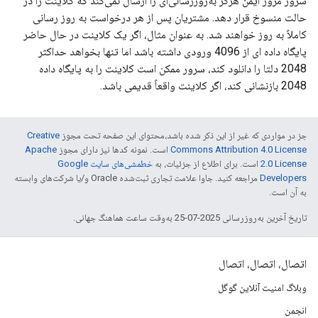
سرور مرور ایمن هرگز به‌روزرسانی‌ای را ارسال نمی‌کند که کلاینت را در
حالت منسوخ قرار دهد. مشتریان پس از هر درخواست به روز رسانی
کاملاً به روز خواهند شد. به عنوان مثال، اگر یک کلاینت در حال حاضر
پایگاه داده ای از 4096 ورودی داشته باشد اما تنها بخواهد حداکثر
2048 دلتا را دانلود کند، سرور ممکن است کلاینت را به پایگاه داده
2048 بازنشانی کند، اگر کلاینت واقعاً قدیمی باشد.
جز در مواردی که غیر از این ذکر شده باشد،‌محتوای این صفحه تحت مجوز
Creative
Commons Attribution 4.0 License
است. نمونه کدها نیز دارای مجوز
Apache
2.0 License
است. برای اطلاع از جزئیات، به
خطمشی‌های سایت Google
Developers‏
مراجعه کنید. جاوا علامت تجاری ثبت‌شده Oracle و/یا شرکت‌های وابسته
به آن است.
تاریخ آخرین به‌روزرسانی 2025-07-25 به‌وقت ساعت هماهنگ جهانی.
اتصال، اتصال، اتصال
وبلاگ امنیت آنلاین گوگل
انجمن