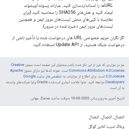
URLها را استانداردسازی کنید، عبارات پسوند/پیشوند
ایجاد کنید و هش‌های SHA256 را محاسبه کنید (برای
مقایسه با کپی‌های محلی لیست‌های مرور ایمن و همچنین
لیست‌های مرور ایمن ذخیره شده در سرور).
اگر نگران حریم خصوصی URL های درخواست شده یا تأخیر ناشی از
درخواست شبکه هستید، از Update API استفاده کنید.
جز در مواردی که غیر از این ذکر شده باشد،‌محتوای این صفحه تحت مجوز
Creative
Commons Attribution 4.0 License
است. نمونه کدها نیز دارای مجوز
Apache
2.0 License
است. برای اطلاع از جزئیات، به
خطمشی‌های سایت Google
Developers‏
مراجعه کنید. جاوا علامت تجاری ثبت‌شده Oracle و/یا شرکت‌های وابسته
به آن است.
تاریخ آخرین به‌روزرسانی 2026-03-10 به‌وقت ساعت هماهنگ جهانی.
اتصال، اتصال، اتصال
وبلاگ امنیت آنلاین گوگل