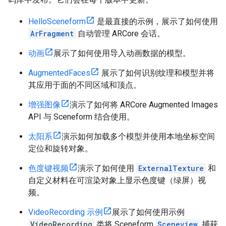
HelloSceneform
是最直接的示例，展示了如何使用
ArFragment
自动管理 ARCore 会话。
动画
展示了如何使用导入动画数据的模型。
AugmentedFaces
展示了如何识别纹理和模型并将
其应用于面的不同区域和顶点。
增强图像
演示了如何将 ARCore Augmented Images
API 与 Sceneform 结合使用。
太阳系
演示如何加载多个模型并使用本地坐标空间
定位和旋转对象。
色度键视频
演示了如何使用
ExternalTexture
和
自定义材料在可渲染对象上显示色度键（绿屏）视
频。
VideoRecording 示例
展示了如何使用示例
VideoRecording
类将 Sceneform
Sceneview
捕获