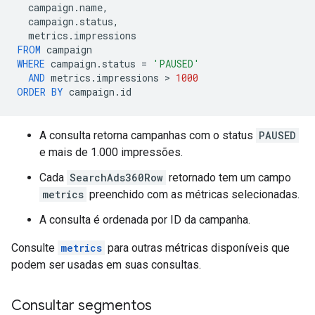
campaign
.
name
,
campaign
.
status
,
metrics
.
impressions
FROM
campaign
WHERE
campaign
.
status
=
'PAUSED'
AND
metrics
.
impressions
 > 
1000
ORDER
BY
campaign
.
id
A consulta retorna campanhas com o status
PAUSED
e mais de 1.000 impressões.
Cada
SearchAds360Row
retornado tem um campo
metrics
preenchido com as métricas selecionadas.
A consulta é ordenada por ID da campanha.
Consulte
metrics
para outras métricas disponíveis que
podem ser usadas em suas consultas.
Consultar segmentos