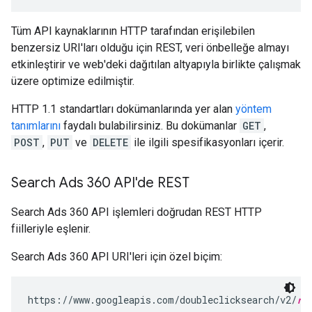
Tüm API kaynaklarının HTTP tarafından erişilebilen
benzersiz URI'ları olduğu için REST, veri önbelleğe almayı
etkinleştirir ve web'deki dağıtılan altyapıyla birlikte çalışmak
üzere optimize edilmiştir.
HTTP 1.1 standartları dokümanlarında yer alan
yöntem
tanımlarını
faydalı bulabilirsiniz. Bu dokümanlar
GET
,
POST
,
PUT
ve
DELETE
ile ilgili spesifikasyonları içerir.
Search Ads 360 API'de REST
Search Ads 360 API işlemleri doğrudan REST HTTP
fiilleriyle eşlenir.
Search Ads 360 API URI'leri için özel biçim:
https://www.googleapis.com/doubleclicksearch/v2/
re