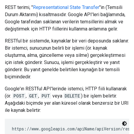
REST terimi, "
Representational State Transfer
"in (Temsili
Durum Aktarımı) kısaltmasıdır. Google API'leri bağlamında,
Google tarafından saklanan verilerin temsillerini almak ve
değiştirmek için HTTP fiillerini kullanma anlamına gelir.
RESTful bir sistemde, kaynaklar bir veri deposunda saklanır.
Bir istemci, sunucunun belirli bir işlemi (ör. kaynak
oluşturma, alma, güncelleme veya silme) gerçekleştirmesi
için istek gönderir. Sunucu, işlemi gerçekleştirir ve yanıt
gönderir. Bu yanıt genelde belirtilen kaynağın bir temsili
biçimindedir.
Google'ın RESTful API'lerinde istemci, HTTP fiili kullanarak
(ör.
POST
,
GET
,
PUT
veya
DELETE
) bir işlem belirtir.
Aşağıdaki biçimde yer alan küresel olarak benzersiz bir URI
ile kaynak belirtir:
https://www.googleapis.com/
apiName
/
apiVersion
/
reso