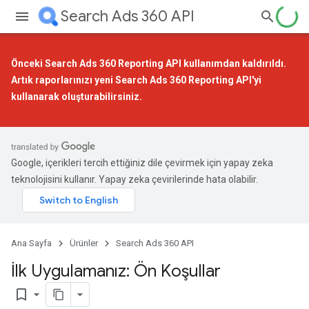
Search Ads 360 API
Önceki Search Ads 360 Reporting API kullanımdan kaldırıldı.
Artık raporlarınızı
yeni Search Ads 360 Reporting API
'yi
kullanarak oluşturabilirsiniz.
Google, içerikleri tercih ettiğiniz dile çevirmek için yapay zeka
teknolojisini kullanır. Yapay zeka çevirilerinde hata olabilir.
Ana Sayfa
Ürünler
Search Ads 360 API
İlk Uygulamanız: Ön Koşullar
bookmark_border