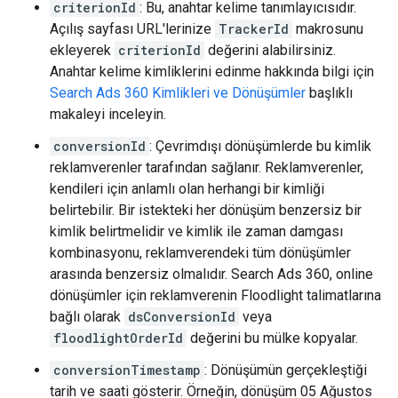
criterionId
: Bu, anahtar kelime tanımlayıcısıdır.
Açılış sayfası URL'lerinize
TrackerId
makrosunu
ekleyerek
criterionId
değerini alabilirsiniz.
Anahtar kelime kimliklerini edinme hakkında bilgi için
Search Ads 360 Kimlikleri ve Dönüşümler
başlıklı
makaleyi inceleyin.
conversionId
: Çevrimdışı dönüşümlerde bu kimlik
reklamverenler tarafından sağlanır. Reklamverenler,
kendileri için anlamlı olan herhangi bir kimliği
belirtebilir. Bir istekteki her dönüşüm benzersiz bir
kimlik belirtmelidir ve kimlik ile zaman damgası
kombinasyonu, reklamverendeki tüm dönüşümler
arasında benzersiz olmalıdır. Search Ads 360, online
dönüşümler için reklamverenin Floodlight talimatlarına
bağlı olarak
dsConversionId
veya
floodlightOrderId
değerini bu mülke kopyalar.
conversionTimestamp
: Dönüşümün gerçekleştiği
tarih ve saati gösterir. Örneğin, dönüşüm 05 Ağustos