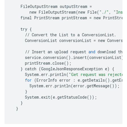
FileOutputStream
outputStream
=
new
FileOutputStream
(
new
File
(
"./"
,
"Inse
final
PrintStream
printStream
=
new
PrintStrea
try
{
//
Convert
the
List
to
a
ConversionList
.
ConversionList
conversionList
=
new
Conversi
//
Insert
an
upload
request
and
download
the
service
.
conversion
()
.
insert
(
conversionList
)
.
printStream
.
close
();
}
catch
(
GoogleJsonResponseException
e
)
{
System
.
err
.
println
(
"Get request was rejected
for
(
ErrorInfo
error
:
e
.
getDetails
()
.
getErr
System
.
err
.
println
(
error
.
getMessage
());
}
System
.
exit
(
e
.
getStatusCode
());
}
}