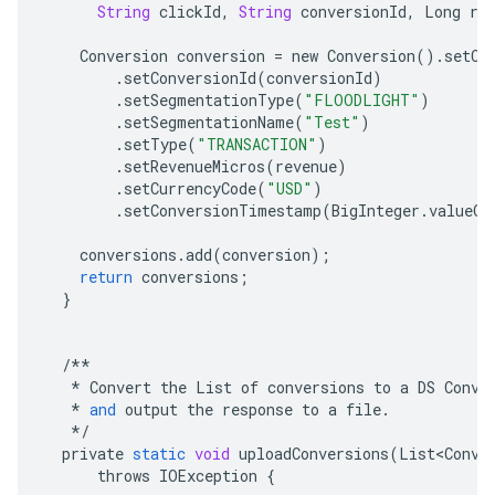
String
clickId
,
String
conversionId
,
Long
re
Conversion
conversion
=
new
Conversion
()
.
setCl
.
setConversionId
(
conversionId
)
.
setSegmentationType
(
"FLOODLIGHT"
)
.
setSegmentationName
(
"Test"
)
.
setType
(
"TRANSACTION"
)
.
setRevenueMicros
(
revenue
)
.
setCurrencyCode
(
"USD"
)
.
setConversionTimestamp
(
BigInteger
.
valueOf
conversions
.
add
(
conversion
);
return
conversions
;
}
/**
*
Convert
the
List
of
conversions
to
a
DS
Conve
*
and
output
the
response
to
a
file
.
*/
private
static
void
uploadConversions
(
List<Conve
throws
IOException
{