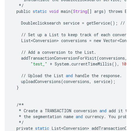
*/
public
static
void
main
(
String
[]
args
)
throws
Ex
Doubleclicksearch
service
=
getService
();
//
S
//
Set
up
a
List
to
keep
track
of
each
convers
List<Conversion>
conversions
=
new
Vector<Conv
//
Add
a
conversion
to
the
List
.
addTransactionConversionForVisit
(
conversions
,
"test_"
+
System
.
currentTimeMillis
(),
1000
//
Upload
the
List
and
handle
the
response
.
uploadConversions
(
conversions
,
service
);
}
/**
*
Create
a
TRANSACTION
conversion
and
add
it
to
*
the
segmentation
name
and
currency
.
You
proba
*/
private
static
List<Conversion>
addTransactionCo