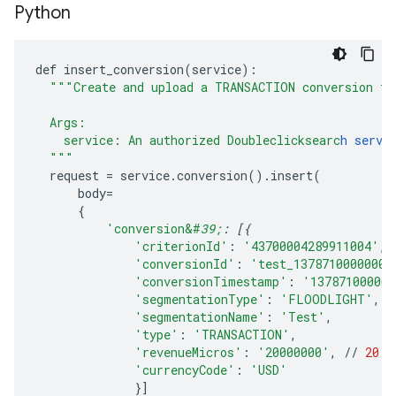
Python
def
insert_conversion
(
service
):
"""Create and upload a TRANSACTION conversion th
  Args:
    service: An authorized Doubleclicksearc
h servi
  """
request
=
service
.
conversion
()
.
insert
(
body
=
{
'conversion&#
39;
:
[{
'criterionId'
:
'43700004289911004'
,
'conversionId'
:
'test_1378710000000'
'conversionTimestamp'
:
'137871000000
'segmentationType'
:
'FLOODLIGHT'
,
'segmentationName'
:
'Test'
,
'type'
:
'TRANSACTION'
,
'revenueMicros'
:
'20000000'
,
//
20
m
'currencyCode'
:
'USD'
}]