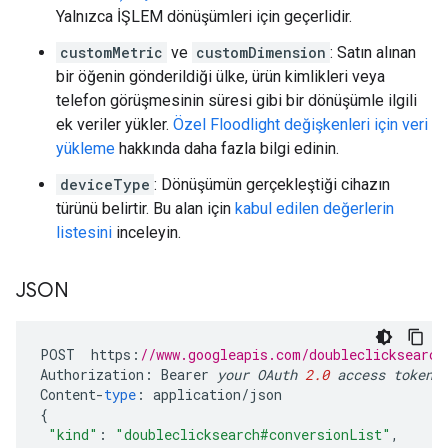
Yalnızca İŞLEM dönüşümleri için geçerlidir.
customMetric
ve
customDimension
: Satın alınan
bir öğenin gönderildiği ülke, ürün kimlikleri veya
telefon görüşmesinin süresi gibi bir dönüşümle ilgili
ek veriler yükler.
Özel Floodlight değişkenleri için veri
yükleme
hakkında daha fazla bilgi edinin.
deviceType
: Dönüşümün gerçekleştiği cihazın
türünü belirtir. Bu alan için
kabul edilen değerlerin
listesini
inceleyin.
JSON
POST
https
:
//www.googleapis.com/doubleclicksearch
Authorization
:
Bearer
your
OAuth
2.0
access
token
Content
-
type
:
application
/
json
{
"kind"
:
"doubleclicksearch#conversionList"
,