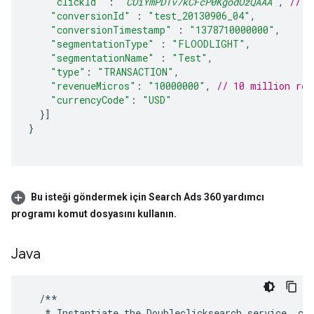
"clickId"
:
"
COiYmPDTv7kCFcP0KgodOzQAAA
"
,
// R
"conversionId"
:
"test_20130906_04"
,
"conversionTimestamp"
:
"1378710000000"
,
"segmentationType"
:
"FLOODLIGHT"
,
"segmentationName"
:
"Test"
,
"type"
:
"TRANSACTION"
,
"revenueMicros"
:
"10000000"
,
// 10 million rev
"currencyCode"
:
"USD"
}]
}
Bu isteği göndermek için Search Ads 360 yardımcı
programı komut dosyasını kullanın
.
Java
/**
*
Instantiate
the
Doubleclicksearch
service
,
cr