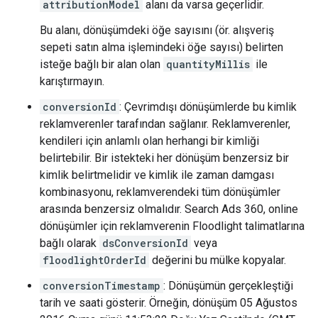
attributionModel
alanı da varsa geçerlidir.
Bu alanı, dönüşümdeki öğe sayısını (ör. alışveriş
sepeti satın alma işlemindeki öğe sayısı) belirten
isteğe bağlı bir alan olan
quantityMillis
ile
karıştırmayın.
conversionId
: Çevrimdışı dönüşümlerde bu kimlik
reklamverenler tarafından sağlanır. Reklamverenler,
kendileri için anlamlı olan herhangi bir kimliği
belirtebilir. Bir istekteki her dönüşüm benzersiz bir
kimlik belirtmelidir ve kimlik ile zaman damgası
kombinasyonu, reklamverendeki tüm dönüşümler
arasında benzersiz olmalıdır. Search Ads 360, online
dönüşümler için reklamverenin Floodlight talimatlarına
bağlı olarak
dsConversionId
veya
floodlightOrderId
değerini bu mülke kopyalar.
conversionTimestamp
: Dönüşümün gerçekleştiği
tarih ve saati gösterir. Örneğin, dönüşüm 05 Ağustos