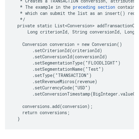
   * Creates a TRANSACTION conversion, attributes i
   * The example in the 
preceding section
 contains
   * which can submit the list as an insert() reque
   */

  private static List<Conversion> addTransactionCon
      Long criterionId, String conversionId, Long r
    Conversion conversion = new Conversion()

        .setCriterionId(criterionId)

        .setConversionId(conversionId)

        .setSegmentationType("FLOODLIGHT")

        .setSegmentationName("Test")

        .setType("TRANSACTION")

        .setRevenueMicros(revenue)

        .setCurrencyCode("USD")

        .setConversionTimestamp(BigInteger.valueOf
    conversions.add(conversion);

    return conversions;

  }        