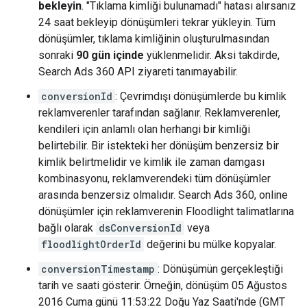
bekleyin
. "Tıklama kimliği bulunamadı" hatası alırsanız
24 saat bekleyip dönüşümleri tekrar yükleyin. Tüm
dönüşümler, tıklama kimliğinin oluşturulmasından
sonraki
90 gün içinde
yüklenmelidir. Aksi takdirde,
Search Ads 360 API ziyareti tanımayabilir.
conversionId
: Çevrimdışı dönüşümlerde bu kimlik
reklamverenler tarafından sağlanır. Reklamverenler,
kendileri için anlamlı olan herhangi bir kimliği
belirtebilir. Bir istekteki her dönüşüm benzersiz bir
kimlik belirtmelidir ve kimlik ile zaman damgası
kombinasyonu, reklamverendeki tüm dönüşümler
arasında benzersiz olmalıdır. Search Ads 360, online
dönüşümler için reklamverenin Floodlight talimatlarına
bağlı olarak
dsConversionId
veya
floodlightOrderId
değerini bu mülke kopyalar.
conversionTimestamp
: Dönüşümün gerçekleştiği
tarih ve saati gösterir. Örneğin, dönüşüm 05 Ağustos
2016 Cuma günü 11:53:22 Doğu Yaz Saati'nde (GMT