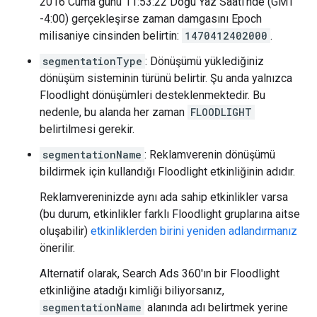
2016 Cuma günü 11:53:22 Doğu Yaz Saati'nde (GMT
-4:00) gerçekleşirse zaman damgasını Epoch
milisaniye cinsinden belirtin:
1470412402000
.
segmentationType
: Dönüşümü yüklediğiniz
dönüşüm sisteminin türünü belirtir. Şu anda yalnızca
Floodlight dönüşümleri desteklenmektedir. Bu
nedenle, bu alanda her zaman
FLOODLIGHT
belirtilmesi gerekir.
segmentationName
: Reklamverenin dönüşümü
bildirmek için kullandığı Floodlight etkinliğinin adıdır.
Reklamvereninizde aynı ada sahip etkinlikler varsa
(bu durum, etkinlikler farklı Floodlight gruplarına aitse
oluşabilir)
etkinliklerden birini yeniden adlandırmanız
önerilir.
Alternatif olarak, Search Ads 360'ın bir Floodlight
etkinliğine atadığı kimliği biliyorsanız,
segmentationName
alanında adı belirtmek yerine