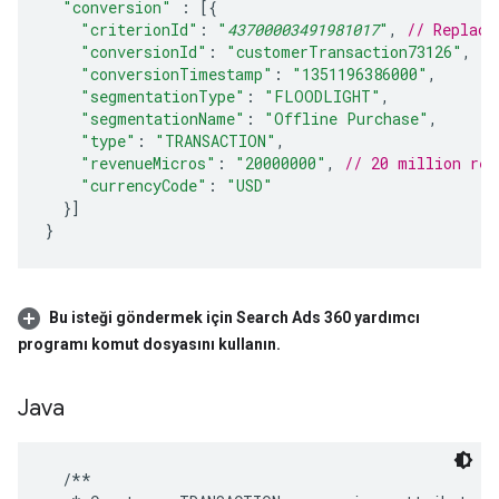
"conversion"
:
[{
"criterionId"
:
"
43700003491981017
"
,
// Replace
"conversionId"
:
"customerTransaction73126"
,
"conversionTimestamp"
:
"1351196386000"
,
"segmentationType"
:
"FLOODLIGHT"
,
"segmentationName"
:
"Offline Purchase"
,
"type"
:
"TRANSACTION"
,
"revenueMicros"
:
"20000000"
,
// 20 million rev
"currencyCode"
:
"USD"
}]
}
Bu isteği göndermek için Search Ads 360 yardımcı
programı komut dosyasını kullanın
.
Java
  /**
