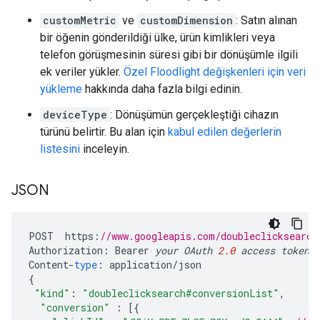
customMetric
ve
customDimension
: Satın alınan
bir öğenin gönderildiği ülke, ürün kimlikleri veya
telefon görüşmesinin süresi gibi bir dönüşümle ilgili
ek veriler yükler.
Özel Floodlight değişkenleri için veri
yükleme
hakkında daha fazla bilgi edinin.
deviceType
: Dönüşümün gerçekleştiği cihazın
türünü belirtir. Bu alan için
kabul edilen değerlerin
listesini
inceleyin.
JSON
POST
https
:
//www.googleapis.com/doubleclicksearch
Authorization
:
Bearer
your
OAuth
2.0
access
token
Content
-
type
:
application
/
json
{
"kind"
:
"doubleclicksearch#conversionList"
,
"conversion"
:
[{