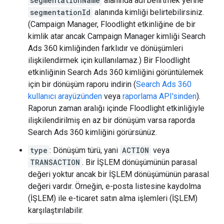
segmentationName
alanında adı belirtmek yerine
segmentationId
alanında kimliği belirtebilirsiniz.
(Campaign Manager, Floodlight etkinliğine de bir
kimlik atar ancak Campaign Manager kimliği Search
Ads 360 kimliğinden farklıdır ve dönüşümleri
ilişkilendirmek için kullanılamaz.) Bir Floodlight
etkinliğinin Search Ads 360 kimliğini görüntülemek
için bir dönüşüm raporu indirin (
Search Ads 360
kullanıcı arayüzünden
veya
raporlama API'sinden
).
Raporun zaman aralığı içinde Floodlight etkinliğiyle
ilişkilendirilmiş en az bir dönüşüm varsa raporda
Search Ads 360 kimliğini görürsünüz.
type
: Dönüşüm türü, yani
ACTION
veya
TRANSACTION
. Bir İŞLEM dönüşümünün parasal
değeri yoktur ancak bir İŞLEM dönüşümünün parasal
değeri vardır. Örneğin, e-posta listesine kaydolma
(İŞLEM) ile e-ticaret satın alma işlemleri (İŞLEM)
karşılaştırılabilir.