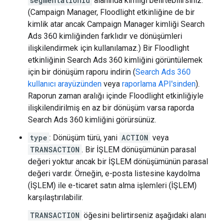
segmentationId
alanında kimliği belirtebilirsiniz.
(Campaign Manager, Floodlight etkinliğine de bir
kimlik atar ancak Campaign Manager kimliği Search
Ads 360 kimliğinden farklıdır ve dönüşümleri
ilişkilendirmek için kullanılamaz.) Bir Floodlight
etkinliğinin Search Ads 360 kimliğini görüntülemek
için bir dönüşüm raporu indirin (
Search Ads 360
kullanıcı arayüzünden
veya
raporlama API'sinden
).
Raporun zaman aralığı içinde Floodlight etkinliğiyle
ilişkilendirilmiş en az bir dönüşüm varsa raporda
Search Ads 360 kimliğini görürsünüz.
type
: Dönüşüm türü, yani
ACTION
veya
TRANSACTION
. Bir İŞLEM dönüşümünün parasal
değeri yoktur ancak bir İŞLEM dönüşümünün parasal
değeri vardır. Örneğin, e-posta listesine kaydolma
(İŞLEM) ile e-ticaret satın alma işlemleri (İŞLEM)
karşılaştırılabilir.
TRANSACTION
öğesini belirtirseniz aşağıdaki alanı