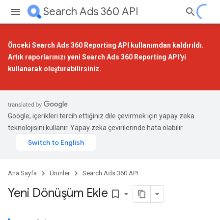
Search Ads 360 API
Önceki Search Ads 360 Reporting API kullanımdan kaldırıldı.
Artık raporlarınızı
yeni Search Ads 360 Reporting API
'yi
kullanarak oluşturabilirsiniz.
Google, içerikleri tercih ettiğiniz dile çevirmek için yapay zeka
teknolojisini kullanır. Yapay zeka çevirilerinde hata olabilir.
Ana Sayfa
Ürünler
Search Ads 360 API
Yeni Dönüşüm Ekle
bookmark_border