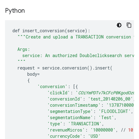
Python
def
insert_conversion
(
service
):
"""Create and upload a TRANSACTION conversion th
  Args:
    service: An authorized Doubleclicksearch servi
  """
request
=
service
.
conversion
()
.
insert
(
body
=
{
'conversion'
:
[{
'clickId'
:
'
COiYmPDTv7kCFcP0KgodOzQA
'conversionId'
:
'test_20140206_00'
,
'conversionTimestamp'
:
'137871000000
'segmentationType'
:
'FLOODLIGHT'
,
'segmentationName'
:
'Test'
,
'type'
:
'TRANSACTION'
,
'revenueMicros'
:
'10000000'
,
//
10
m
'currencyCode'
:
'USD'