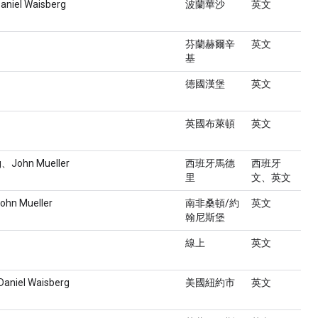
Daniel Waisberg
波蘭華沙
英文
芬蘭赫爾辛
英文
基
德國漢堡
英文
英國布萊頓
英文
g、John Mueller
西班牙馬德
西班牙
里
文、英文
John Mueller
南非桑頓/約
英文
翰尼斯堡
線上
英文
aniel Waisberg
美國紐約市
英文