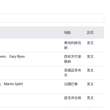
地點
語言
奧地利維也
英文
納
win、Gary Illyes
西班牙巴塞
英文
隆納
英國諾里奇
英文
市
g、Martin Splitt
法國巴黎
英文
捷克布拉格
英文