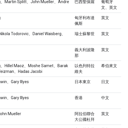
rg、Martin Splitt、John Mueller、Andre
巴西聖保羅
葡萄牙
文、英文
g
匈牙利布達
英文
佩斯
Nikola Todorovic、Daniel Waisberg、
瑞士蘇黎世
英文
義大利波隆
英文
那
rg、Hillel Maoz、Moshe Samet、Barak
以色列特拉
希伯來文
eizman、Hadas Jacobi
維夫
win、Gary Illyes
日本東京
日文
win、Gary Illyes
香港
中文
John Mueller
阿拉伯聯合
英文
大公國杜拜