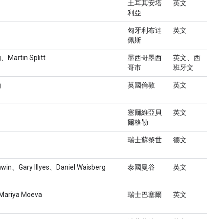
土耳其安塔
英文
利亞
匈牙利布達
英文
佩斯
g、Martin Splitt
墨西哥墨西
英文、西
哥市
班牙文
g
英國倫敦
英文
塞爾維亞貝
英文
爾格勒
瑞士蘇黎世
德文
win、Gary Illyes、Daniel Waisberg
泰國曼谷
英文
Mariya Moeva
瑞士巴塞爾
英文