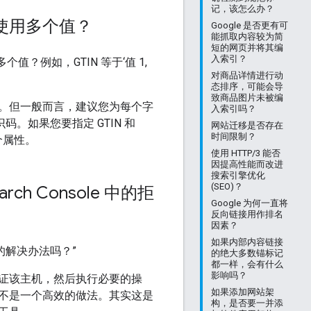
记，该怎么办？
使用多个值？
Google 是否更有可
能抓取内容较为简
短的网页并将其编
入索引？
值？例如，GTIN 等于‘值 1,
对商品详情进行动
态排序，可能会导
致商品图片未被编
。但一般而言，建议您为每个字
入索引吗？
。如果您要指定 GTIN 和
网站迁移是否存在
时间限制？
个属性。
使用 HTTP/3 能否
因提高性能而改进
搜索引擎优化
(SEO)？
 Console 中的拒
Google 为何一直将
反向链接用作排名
因素？
如果内部内容链接
有别的解决办法吗？”
的绝大多数锚标记
都一样，会有什么
影响吗？
证该主机，然后执行必要的操
如果添加网站架
不是一个高效的做法。其实这是
构，是否要一并添