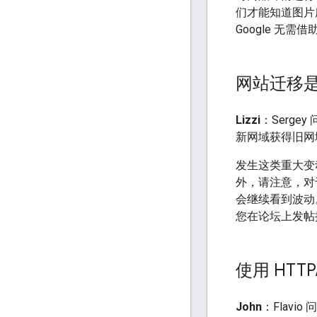
们才能知道图片所属
Google 无
网站迁移
Lizzi
：Serg
新网域获得旧网域
发生这类重大变
外，请注意，对
会继续看到波动
您在论坛上发帖
使用 HTTP
John
：Flavi