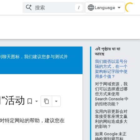
/
এই পৃষ্ঠায় যা যা
আছে
看到聊天图标，我们建议您参与测试并
我们能否以逗号分
隔的方式，在一个
架构标记字段中使
用多个值？
对于网域资源，我
们可以选择通过哪
些方式来使用
间”活动
Search Console 中
bookmark_border
的拒绝功能？
实用内容更新会对
靠接受客座博文赢
对特定网站的帮助，建议您在
利的网站造成多大
的影响？
如果 Google 未正
确检测到规范标