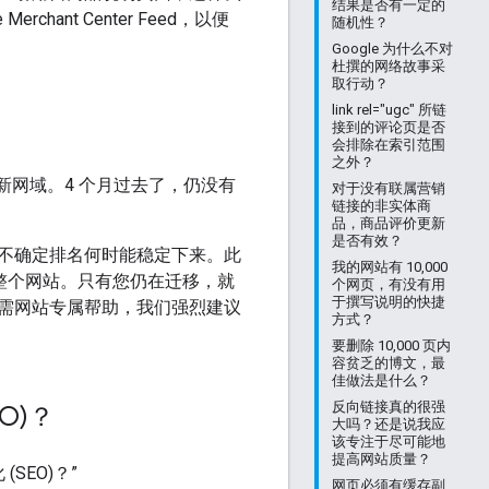
结果是否有一定的
ant Center Feed，以便
随机性？
Google 为什么不对
杜撰的网络故事采
取行动？
link rel="ugc" 所链
接到的评论页是否
会排除在索引范围
之外？
到新网域。4 个月过去了，仍没有
对于没有联属营销
链接的非实体商
品，商品评价更新
是否有效？
不确定排名何时能稳定下来。此
我的网站有 10,000
移整个网站。只有您仍在迁移，就
个网页，有没有用
于撰写说明的快捷
需网站专属帮助，我们强烈建议
方式？
要删除 10,000 页内
容贫乏的博文，最
佳做法是什么？
反向链接真的很强
O)？
大吗？还是说我应
该专注于尽可能地
提高网站质量？
SEO)？”
网页必须有缓存副