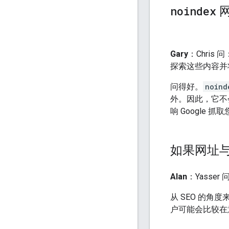
noindex
网
Gary
：Chris 问
探索这些内容并
问得好。
noind
外。因此，它不
响 Google
如果网址
Alan
：Yass
从 SEO 的
户可能会比较在