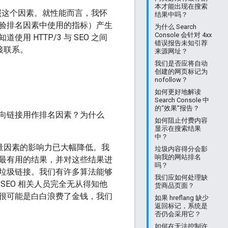
本才能出现在搜索
时参照这个因素。就性能而言，我怀
结果中吗？
体验排名因素中使用的指标）产生
为什么 Search
Console 会针对 4xx
HTTP/3 与 SEO 之间
错误报告未知引荐
接联系。
来源网址？
我们是否应将自动
创建的网页标记为
nofollow？
如何更好地解读
Search Console 中
的“效果”报告？
续将反向链接用作排名因素？为什么
如何阻止付费内容
显示在搜索结果
中？
衡量因素的影响力已大幅降低。我
垃圾内容得分会影
响我的网站排名
最有用的结果，并对这些结果进
吗？
垃圾链接。我们有许多算法能够
我们应如何处理缺
EO 相关人员完全无从得知他
货商品页面？
很可能是白白浪费了金钱，我们
如果 hreflang 缺少
返回标记，系统是
否仍会采用它？
如何在无法控制许