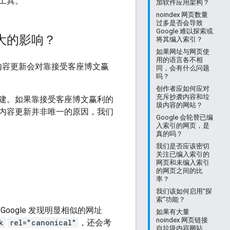
工具。
加软件应用架构？
noindex 网页数量
过多是否会导致
Google 难以探索或
大的影响？
将其编入索引？
如果网址与网页使
用的语言各不相
实用内容更新会对靠接受客座博文赢
同，会有什么问题
吗？
创作者应如何应对
充斥抄袭内容和垃
建。如果靠接受客座博文赢利的
圾内容的网站？
内容更新并非唯一的原因，我们
Google 会轮替已编
入索引的网页，是
真的吗？
我们是否应该密切
关注已编入索引的
网页和未编入索引
的网页之间的比
率？
我们该如何启用“探
索”功能？
oogle 发现明显相似的网址
如果有大量
noindex 网页链接
k
rel="canonical"
，还会考
自垃圾内容网站，