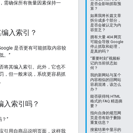
，需确保所有衡量因素保持一
是否会影响抓取预
算？
如果我将长篇文章
拆分成多个部分，
是否会被认定为内
容贫乏？
其编入索引？
拥有大量 404 网页
可能会导致 Google
停止抓取和处理，
ogle 是否更有可能抓取内容较
是真的吗？
低。”
“重要时刻”视频标
记的当前状态如
否将其编入索引。此外，它也不
何？
罚，但一般来说，系统更容易抓
我的新网站与某个
内容相似的旧网站
。
容易混淆，该怎么
办？
能否获得纯 HTML
格式的 FAQ 精选摘
编入索引吗？
要？
指向自身的规范网
页是否有助于删除
？”
重复信息？
搜索结果中显示的
应引用自商品说明页面，这样我