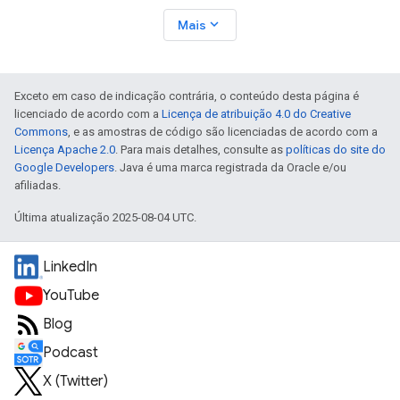
expand_more
Mais
Exceto em caso de indicação contrária, o conteúdo desta página é
licenciado de acordo com a
Licença de atribuição 4.0 do Creative
Commons
, e as amostras de código são licenciadas de acordo com a
Licença Apache 2.0
. Para mais detalhes, consulte as
políticas do site do
Google Developers
. Java é uma marca registrada da Oracle e/ou
afiliadas.
Última atualização 2025-08-04 UTC.
LinkedIn
YouTube
Blog
Podcast
X (Twitter)