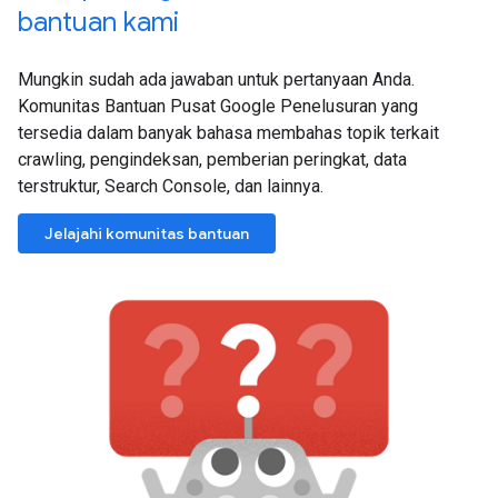
bantuan kami
Mungkin sudah ada jawaban untuk pertanyaan Anda.
Komunitas Bantuan Pusat Google Penelusuran yang
tersedia dalam banyak bahasa membahas topik terkait
crawling, pengindeksan, pemberian peringkat, data
terstruktur, Search Console, dan lainnya.
Jelajahi komunitas bantuan