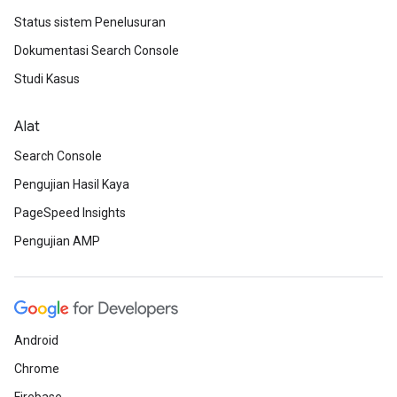
Status sistem Penelusuran
Dokumentasi Search Console
Studi Kasus
Alat
Search Console
Pengujian Hasil Kaya
PageSpeed Insights
Pengujian AMP
Android
Chrome