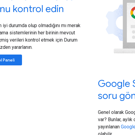
u kontrol edin
n iyi durumda olup olmadığını mı merak
ma sistemlerinin her birinin mevcut
iş verileri kontrol etmek için Durum
zden yararlanın.
 Paneli
Google S
soru gö
Genel olarak Goog
var? Bunlar, aylı
yayınlanan
Google
olabilir.