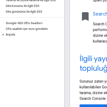
spam pol
Tarama ve dizine ekleme ile ilgili SSS
Site konumu ile ilgili SSS
Site görünümü ile ilgili SSS
bookmark
Searc
Google SEO Ofis Saatleri
Search 
Ofis saatleri için soru gönderin
performa
Arşivle
dizine e
kullanac
İlgili ya
toplulu
Sorunuz zaten yan
kullanılabilen 
tarama, dizine ek
Search Console 