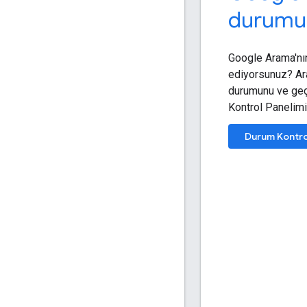
durumun
Google Arama'nı
ediyorsunuz? Ara
durumunu ve geçm
Kontrol Panelimi
Durum Kontrol