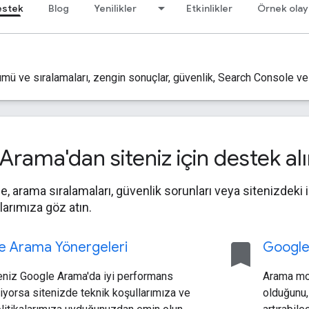
estek
Blog
Yenilikler
Etkinlikler
Örnek olay
ve sıralamaları, zengin sonuçlar, güvenlik, Search Console ve d
rama'dan siteniz için destek al
 arama sıralamaları, güvenlik sorunları veya sitenizdeki içe
arımıza göz atın.
bookmark
e Arama Yönergeleri
Google
eniz Google Arama'da iyi performans
Arama mo
yorsa sitenizde teknik koşullarımıza ve
olduğunu,