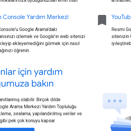
itikalarımıza uyduğunuzdan emin olun.
artırabile
bookmark
h Console Yardım Merkezi
You
Tub
Console'u Google Arama'daki
Resmi Goo
nsınızı izlemek ve Google'ın web sitenizi
sitenizin
kleyip ekleyemediğini görmek için nasıl
iyileştire
ağınızı öğrenin.
yınlar için yardım
ğumuza bakın
ıtlanmış olabilir. Birçok dilde
Google Arama Merkezi Yardım Topluluğu
leme, sıralama, yapılandırılmış veriler ve
gibi pek çok konuyu kapsar.