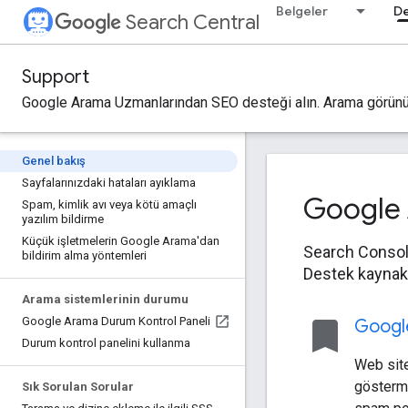
Belgeler
D
Search Central
Support
Google Arama Uzmanlarından SEO desteği alın. Arama görünümü 
Genel bakış
Sayfalarınızdaki hataları ayıklama
Google A
Spam
,
kimlik avı veya kötü amaçlı
yazılım bildirme
Küçük işletmelerin Google Arama'dan
Search Console,
bildirim alma yöntemleri
Destek kaynakl
Arama sistemlerinin durumu
Google Arama Durum Kontrol Paneli
bookmark
Googl
Durum kontrol panelini kullanma
Web sit
göstermi
Sık Sorulan Sorular