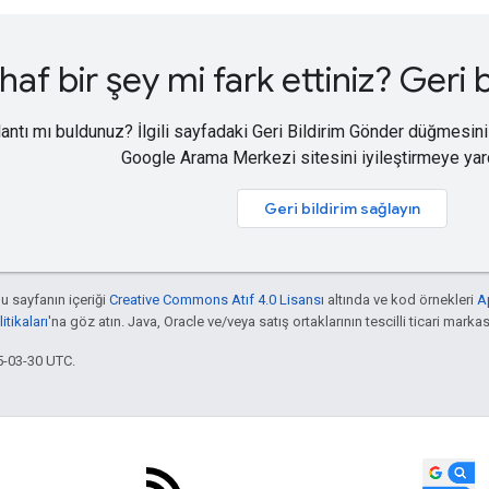
haf bir şey mi fark ettiniz? Geri 
antı mı buldunuz? İlgili sayfadaki Geri Bildirim Gönder düğmesini ku
Google Arama Merkezi sitesini iyileştirmeye yard
Geri bildirim sağlayın
bu sayfanın içeriği
Creative Commons Atıf 4.0 Lisansı
altında ve kod örnekleri
A
tikaları
'na göz atın. Java, Oracle ve/veya satış ortaklarının tescilli ticari markas
5-03-30 UTC.