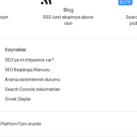
Blog
leyin
RSS özet akışımıza abone
Searc
olun
podc
Kaynaklar
SEO'ya mı ihtiyacınız var?
SEO Başlangıç Kılavuzu
Arama sistemlerinin durumu
Search Console dokümanları
Örnek Olaylar
 Platform
Tüm ürünler