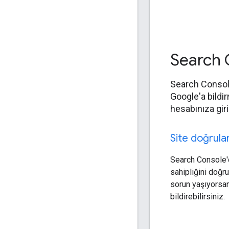
Search C
Search Console
Google'a bildi
hesabınıza gir
Site doğrulam
Search Console'
sahipliğini doğ
sorun yaşıyorsa
bildirebilirsiniz.