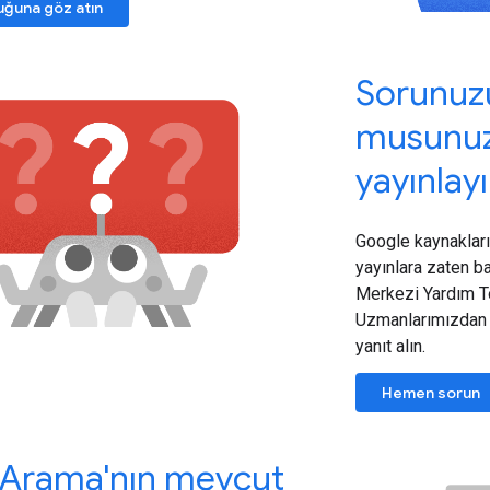
uğuna göz atın
Sorunuzu
musunuz
yayınlay
Google kaynaklar
yayınlara zaten 
Merkezi Yardım To
Uzmanlarımızdan 
yanıt alın.
Hemen sorun
Arama'nın mevcut