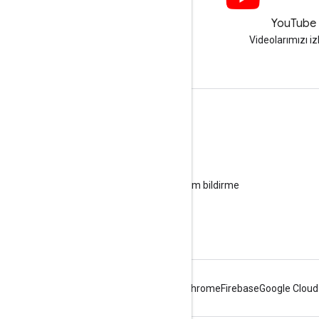
LinkedIn
YouTube
LinkedIn'de bize katılın
Videolarımızı iz
Destek alın
Yardım forumuna gidin
Ofis saatleri için soru gönderin
Spam, kimlik avı veya kötü amaçlı yazılım bildirme
Diğer destek kaynakları
Android
Chrome
Firebase
Google Cloud