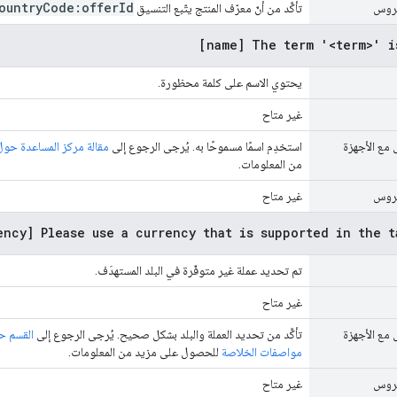
ountry
Code:offer
Id
يروس
تأكَّد من أنّ معرّف المنتج يتّبع التنسيق
[name] The term '<term>' i
يحتوي الاسم على كلمة محظورة.
غير متاح
 مع الأجهزة
استخدِم اسمًا مسموحًا به. يُرجى الرجوع إلى
مقالة مركز المساعدة حو
من المعلومات.
يروس
غير متاح
ency] Please use a currency that is supported in the t
تم تحديد عملة غير متوفّرة في البلد المستهدَف.
غير متاح
 مع الأجهزة
تأكَّد من تحديد العملة والبلد بشكل صحيح. يُرجى الرجوع إلى
القسم 
مواصفات الخلاصة
للحصول على مزيد من المعلومات.
يروس
غير متاح