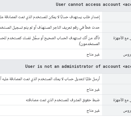
User cannot access account <ac
إصدار طلب يستهدف حسابًا لا يمكن للمستخدم الذي تمت المصادقة علي
حدث خطأ في رقم تعريف التاجر المستهدَف أو لم يتم تسجيل المستخدم في nt Center
 مع الأجهزة
تأكَّد من أنّك تستهدف الحساب الصحيح أو سجِّل نفسك كمستخدم للح
المستخدمون
).
يروس
غير متاح
User is not an administrator of account <ac
أرسل طلبًا لتعديل حساب لا يملك المستخدم الذي تمت المصادقة عليه أ
غير متاح
 مع الأجهزة
ضبط حقوق المشرف للمستخدم الذي تمت مصادقته
يروس
غير متاح