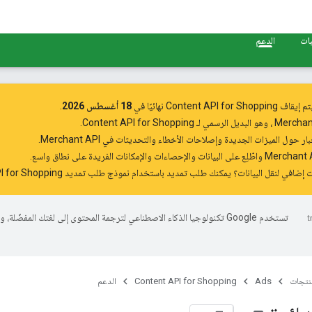
بات
الدعم
Content API for Shopping نهائيًا في
18 أغسطس 2026
.
Merchan
، وهو البديل الرسمي لـ Content API for Shopping.
بار
حول الميزات الجديدة وإصلاحات الأخطاء والتحديثات في Merchant API.
واطّلِع على البيانات والإحصاءات والإمكانات الفريدة على نطاق واسع.
 إضافي لنقل البيانات؟ يمكنك طلب تمديد باستخدام
نموذج طلب تمديد Content API for Shopping
تستخدم Google تكنولوجيا الذكاء الاصطناعي لترجمة المحتوى إلى لغتك المفضّلة، 
منتجات
Ads
Content API for Shopping
الدعم