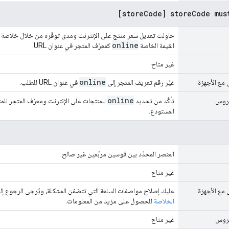
[storeCode] storeCode mus
حاولت تعديل سعر منتج على الإنترنت ومدى توفّره من خلال خلاصة ا
online
القيمة الخاصة
كمعرّف المتجر في عنوان URL.
غير متاح
online
 مع الأجهزة
غيِّر رقم تعريف المتجر إلى
في عنوان URL للطلب.
online
يروس
تأكَّد من تحديد
للمنتجات على الإنترنت ومعرّف المتجر لل
المستودع.
العنصر المحدّد بين قوسين مربّعين غير صالح.
غير متاح
 مع الأجهزة
عليك إصلاح مواصفات السلعة التي تتضمّن المشكلة، ويُرجى الرجوع إ
الخلاصة
للحصول على مزيد من المعلومات.
يروس
غير متاح