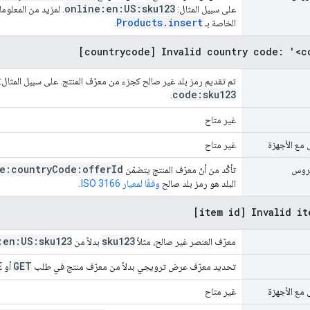
online:en:US:sku123
على سبيل المثال:
. لمزيد من المعلوم
Products.insert
الخاصة بـ
.
[countrycode] Invalid country code: '<c
تم تقديم رمز بلد غير صالح كجزء من معرّف المنتج. على سبيل المثال:
code:sku123
.
غير متاح
 مع الأجهزة
غير متاح
e:country
Code:offer
Id
يروس
تأكَّد من أنّ معرّف المنتج يتضمّن
البلد هو رمز بلد صالح
وفقًا لمعيار ISO 3166
.
[item id] Invalid it
:en:US:sku123
sku123
معرّف العنصر غير صالح، مثلاً
بدلاً من
E
GET
تحديد معرّف عرض ترويجي بدلاً من معرّف منتج في طلب
أو
 مع الأجهزة
غير متاح