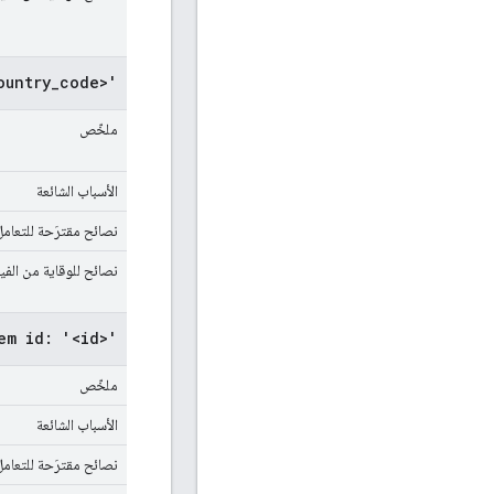
ountry_code>'
ملخّص
الأسباب الشائعة
نصائح مقترَحة للتعامل
نصائح للوقاية من الف
em id: '<id>'
ملخّص
الأسباب الشائعة
نصائح مقترَحة للتعامل