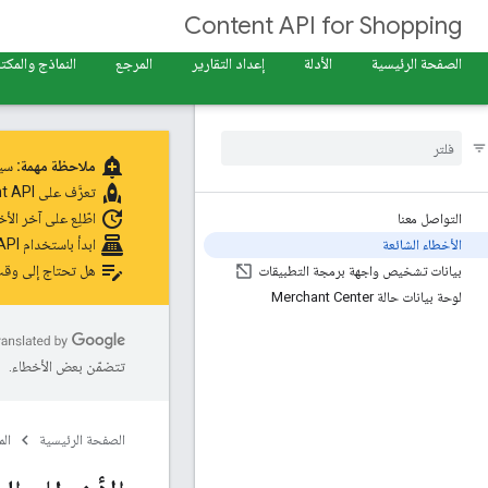
Content API for Shopping
الصفحة الرئيسية
الأدلة
إعداد التقارير
المرجع
النماذج والمكت
add_alert
ملاحظة مهمة:
سيتم إيقاف 
rocket
تعرَّف على
t API
update
اطّلِع على آخر الأخ
التواصل معنا
point_of_sale
ابدأ باستخدام Merchant API
الأخطاء الشائعة
edit_note
هل تحتاج إلى وقت
بيانات تشخيص واجهة برمجة التطبيقات
لوحة بيانات حالة Merchant Center
تتضمّن بعض الأخطاء.
الصفحة الرئيسية
ال