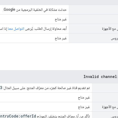
حدثت مشكلة في الخلفية البرمجية من Google.
غير متاح
 مع الأجهزة
أعِد محاولة إرسال الطلب. يُرجى
التواصل معنا
إذا اس
يروس
غير متاح
Invalid channel
3
تم تقديم قناة غير صالحة كجزء من معرّف المنتج. على سبيل المثال:
غير متاح
 مع الأجهزة
غير متاح
ntry
Code:offer
Id
يروس
تأكَّد من أنّ معرّف المنتج يتضمّن النموذج