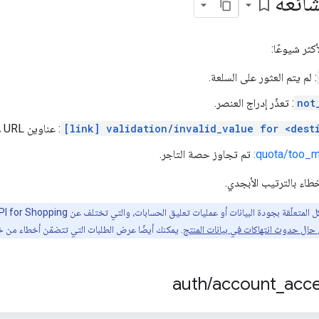
شائعة
bookmark_border
كثر شيوعًا:
: لم يتم العثور على السلعة.
not
: تعذّر إدراج العنصر.
[link] validation/invalid_value for <dest
: عناوين URL لا تنتمي إلى موقعك الإلكتروني.
quota/too_m
تم تجاوز حصة التاجر.
خطاء بالترتيب الأبجدي.
قة بجودة البيانات أو عمليات تعليق الحسابات، والتي تختلف عن Content API for Shopping، يُرجى الرجوع إلى مقالة
حال حدوث انتهاكات في بيانات المنتج
. يمكنك أيضًا عرض الطلبات التي تتضمّن أخطاء من 
auth
/
account
_
acc