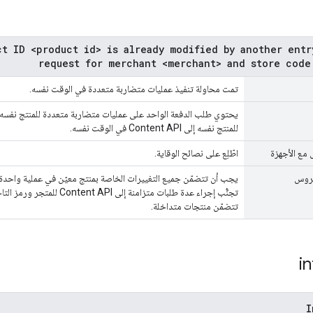
ct ID <product id> is already modified by another entr
request for merchant <merchant> and store code
تمت محاولة تنفيذ عمليات متضاربة متعددة في الوقت نفسه.
يحتوي طلب الدفعة الواحد على عمليات متضاربة متعددة للمنتج نفسه،
للمنتج نفسه إلى Content API في الوقت نفسه.
 مع الأجهزة
اطّلِع على نصائح الوقاية.
يروس
يجب أن تتضمّن جميع التغييرات الخاصة بمنتج معيّن في عملية واحدة
تجنُّب إجراء عدة طلبات متزامنة إ
تتضمّن منتجات متداخلة.
in
I