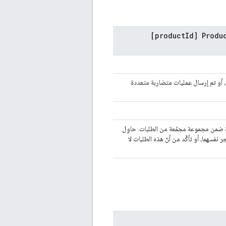
[productId] Produ
 أو تم إرسال عمليات متضاربة متعددة
 ضمن مجموعة مجمّعة من الطلبات. حاوِل
لى Content API للمتجر ورمز التاجر نفسهما، أو تأكَّد من أنّ هذه الطلبات لا