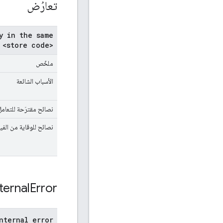
تعارُض
y in the same
 <store code>
ملخّص
الأسباب الشائعة
نصائح مقترَحة للتعامل
نصائح للوقاية من الف
ternal
Error
nternal error