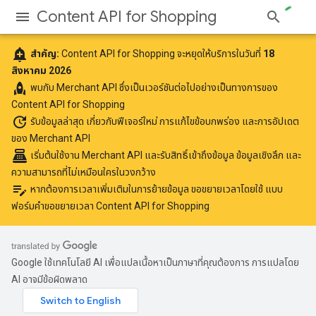
Content API for Shopping
add_alert
สำคัญ:
Content API for Shopping จะหยุดให้บริการในวันที่
18
สิงหาคม 2026
rocket
พบกับ
Merchant API
ซึ่งเป็นเวอร์ชันต่อไปอย่างเป็นทางการของ
Content API for Shopping
update
รับข้อมูลล่าสุด
เกี่ยวกับฟีเจอร์ใหม่ การแก้ไขข้อบกพร่อง และการอัปเดต
ของ Merchant API
point_of_sale
เริ่มต้นใช้งาน Merchant API
และรับสิทธิ์เข้าถึงข้อมูล ข้อมูลเชิงลึก และ
ความสามารถที่ไม่เหมือนใครในวงกว้าง
edit_note
หากต้องการเวลาเพิ่มเติมในการย้ายข้อมูล ขอขยายเวลาโดยใช้
แบบ
ฟอร์มคำขอขยายเวลา Content API for Shopping
Google ใช้เทคโนโลยี AI เพื่อแปลเนื้อหาเป็นภาษาที่คุณต้องการ การแปลโดย
AI อาจมีข้อผิดพลาด