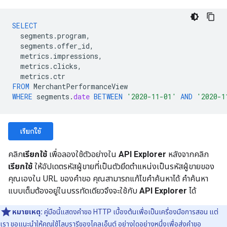
SELECT
segments
.
program
,
segments
.
offer_id
,
metrics
.
impressions
,
metrics
.
clicks
,
metrics
.
ctr
FROM
MerchantPerformanceView
WHERE
segments
.
date
BETWEEN
'2020-11-01'
AND
'2020-1
เรียกใช้
คลิก
เรียกใช้
เพื่อลองใช้ตัวอย่างใน
API Explorer
หลังจากคลิก
เรียกใช้
ให้อัปเดตรหัสผู้ขายที่เป็นตัวยึดตำแหน่งเป็นรหัสผู้ขายของ
คุณเองใน URL ของคำขอ คุณสามารถแก้ไขคําค้นหาได้ คําค้นหา
แบบเต็มต้องอยู่ในบรรทัดเดียวจึงจะใช้กับ
API Explorer
ได้
หมายเหตุ:
คู่มือนี้แสดงคำขอ HTTP เบื้องต้นเพื่อเป็นเครื่องมือการสอน แต่
เรา ขอแนะนำให้คุณใช้
ไลบรารีของไคลเอ็นต์
อย่างใดอย่างหนึ่งเพื่อส่งคำขอ