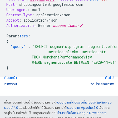
Host
:
shoppingcontent.googleapis.com
User-Agent
:
curl
Content-Type
:
application/json
Accept
:
application/json
Authorization
:
Bearer 
access token
Parame
ters
:
{
"query"
:
"SELECT segments.program, segments.offer
                    metrics.clicks, metrics.ctr
            FROM MerchantPerformanceView
            WHERE segments.date BETWEEN '2020-11-01'
}
ก่อนหน้า
ถัดไป
ภาพรวม
วัดประสิทธิภาพ
เนื้อหาของหน้าเว็บนี้ได้รับอนุญาตภายใต้
ใบอนุญาตที่ต้องระบุที่มาของครีเอทีฟคอม
มอนส์ 4.0
และตัวอย่างโค้ดได้รับอนุญาตภายใต้
ใบอนุญาต Apache 2.0
เว้นแต่จะ
ระบุไว้เป็นอย่างอื่น โปรดดูรายละเอียดที่
นโยบายเว็บไซต์ Google Developers