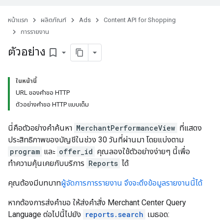
หน้าแรก
ผลิตภัณฑ์
Ads
Content API for Shopping
การรายงาน
ตัวอย่าง
bookmark_border
ในหน้านี้
URL ของคำขอ HTTP
ตัวอย่างคำขอ HTTP แบบเต็ม
นี่คือตัวอย่างคําค้นหา
MerchantPerformanceView
ที่แสดง
ประสิทธิภาพของบัญชีในช่วง 30 วันที่ผ่านมา โดยแบ่งตาม
program
และ
offer_id
คุณลองใช้ตัวอย่างง่ายๆ นี้เพื่อ
ทำความคุ้นเคยกับบริการ
Reports
ได้
คุณต้องมีบทบาท
ผู้จัดการการรายงาน จึงจะดึงข้อมูลรายงานนี้ได้
หากต้องการส่งคำขอ ให้ส่งคำสั่ง Merchant Center Query
Language ต่อไปนี้ไปยัง
reports.search
เมธอด: