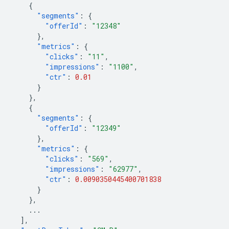
{
"segments"
:
{
"offerId"
:
"12348"
},
"metrics"
:
{
"clicks"
:
"11"
,
"impressions"
:
"1100"
,
"ctr"
:
0.01
}
},
{
"segments"
:
{
"offerId"
:
"12349"
},
"metrics"
:
{
"clicks"
:
"569"
,
"impressions"
:
"62977"
,
"ctr"
:
0.0090350445400701838
}
},
...
],