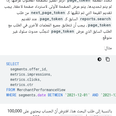
تحدّد المَعلمة
page_token
الرمز المميّز للصفحة المطلوب عرضها. إذا
لم يتم تحديدها، يتم عرض الصفحة الأولى. لاسترداد صفحة لاحقة، يجب
تقديم القيمة التي تم تلقّيها كـ
next_page_token
من طلب
reports.search
السابق كـ
page_token
. عند تقديم
page_token
، يجب أن تتطابق جميع المَعلمات الأخرى في الطلب مع
الطلب السابق الذي عرض
page_token
لتجنُّب حدوث سلوك غير
متوقّع.
مثال:
SELECT
segments
.
offer_id
,
metrics
.
impressions
,
metrics
.
clicks
,
metrics
.
ctr
FROM
MerchantPerformanceView
WHERE
segments
.
date
BETWEEN
'2021-12-01'
AND
'2021-1
بالنسبة إلى طلب البحث هذا، افترِض أنّ الحساب يحتوي على 100,000