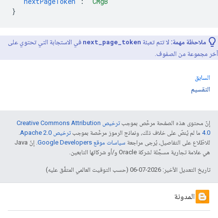
"nextPageToken"
:
"CMgB"
}
ملاحظة مهمة:
لا تتم تعبئة
next_page_token
في الاستجابة التي تحتوي على
آخر مجموعة من الصفوف.
السابق
التقسيم
إنّ محتوى هذه الصفحة مرخّص بموجب
ترخيص Creative Commons Attribution
4.0‏
ما لم يُنصّ على خلاف ذلك، ونماذج الرموز مرخّصة بموجب
ترخيص Apache 2.0‏
.
للاطّلاع على التفاصيل، يُرجى مراجعة
سياسات موقع Google Developers‏
. إنّ Java
هي علامة تجارية مسجَّلة لشركة Oracle و/أو شركائها التابعين.
تاريخ التعديل الأخير: 2026-07-06 (حسب التوقيت العالمي المتفَّق عليه)
المدونة