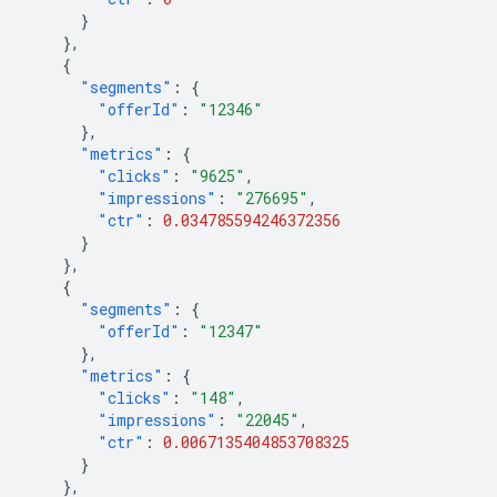
}
},
{
"segments"
:
{
"offerId"
:
"12346"
},
"metrics"
:
{
"clicks"
:
"9625"
,
"impressions"
:
"276695"
,
"ctr"
:
0.034785594246372356
}
},
{
"segments"
:
{
"offerId"
:
"12347"
},
"metrics"
:
{
"clicks"
:
"148"
,
"impressions"
:
"22045"
,
"ctr"
:
0.0067135404853708325
}
},