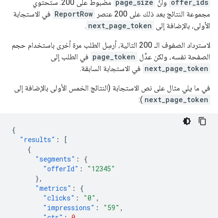
offer_ids
وأنّ
page_size
مضبوط على 200. ستحتوي
مجموعة النتائج بعد ذلك على 200 عنصر
ReportRow
في الاستجابة
الأولى، بالإضافة إلى
next_page_token
.
لاسترداد الصفوف الـ 200 التالية، أرسِل الطلب مرة أخرى باستخدام حجم
الصفحة نفسه، ولكن عدِّل
page_token
في الطلب إلى
next_page_token
في الاستجابة السابقة.
في ما يلي مثال على نص الاستجابة (النتائج الخمس الأولى بالإضافة إلى
):
next_page_token
{
"results"
:
[
{
"segments"
:
{
"offerId"
:
"12345"
},
"metrics"
:
{
"clicks"
:
"0"
,
"impressions"
:
"59"
,
"ctr"
:
0