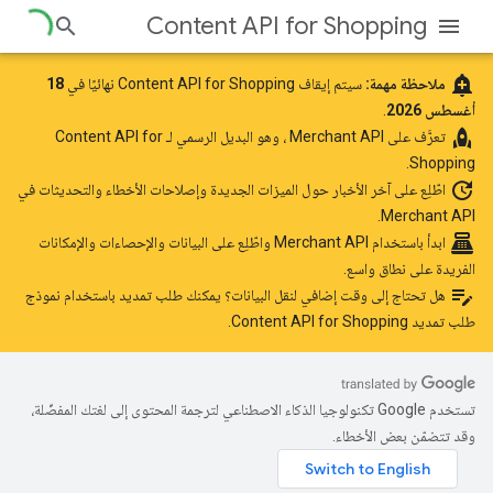
Content API for Shopping
add_alert
ملاحظة مهمة:
سيتم إيقاف Content API for Shopping نهائيًا في
18
أغسطس 2026
.
rocket
تعرَّف على
Merchant API
، وهو البديل الرسمي لـ Content API for
Shopping.
update
اطّلِع على آخر الأخبار
حول الميزات الجديدة وإصلاحات الأخطاء والتحديثات في
Merchant API.
point_of_sale
ابدأ باستخدام Merchant API
واطّلِع على البيانات والإحصاءات والإمكانات
الفريدة على نطاق واسع.
edit_note
هل تحتاج إلى وقت إضافي لنقل البيانات؟ يمكنك طلب تمديد باستخدام
نموذج
طلب تمديد Content API for Shopping
.
تستخدم Google تكنولوجيا الذكاء الاصطناعي لترجمة المحتوى إلى لغتك المفضّلة،
وقد تتضمّن بعض الأخطاء.