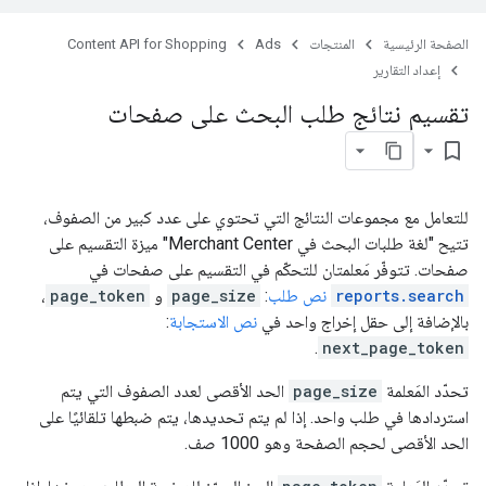
الصفحة الرئيسية
المنتجات
Ads
Content API for Shopping
إعداد التقارير
تقسيم نتائج طلب البحث على صفحات
bookmark_border
للتعامل مع مجموعات النتائج التي تحتوي على عدد كبير من الصفوف،
تتيح "لغة طلبات البحث في Merchant Center" ميزة التقسيم على
صفحات. تتوفّر مَعلمتان للتحكّم في التقسيم على صفحات في
reports.search
نص طلب
:
page_size
و
page_token
،
بالإضافة إلى حقل إخراج واحد في
نص الاستجابة
:
.
next_page_token
تحدّد المَعلمة
page_size
الحد الأقصى لعدد الصفوف التي يتم
استردادها في طلب واحد. إذا لم يتم تحديدها، يتم ضبطها تلقائيًا على
الحد الأقصى لحجم الصفحة وهو 1000 صف.