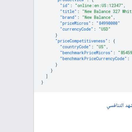
"id"
:
"online:en:US:12347"
,
"title"
:
"New Balance 327 Whit
"brand"
:
"New Balance"
,
"priceMicros"
:
"84990000"
"currencyCode"
:
"USD"
}
"priceCompetitiveness"
:
{
"countryCode"
:
"US"
,
"benchmarkPriceMicros"
:
"8545
"benchmarkPriceCurrencyCode"
:
}
}
]
}
هد التنافسي