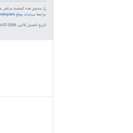
إنّ محتوى هذه الصفحة مرخّص 
مراجعة
سياسات موقع Google Developers‏
تاريخ التعديل الأخير: 2026-07-06 (حسب التوقيت العالمي المتفَّق عليه)
الأدوات
عملية تنزيل
المستندات المرجعية