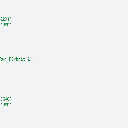
22291"
,
"USD"
Run Flyknit 2"
,
36840"
,
"USD"