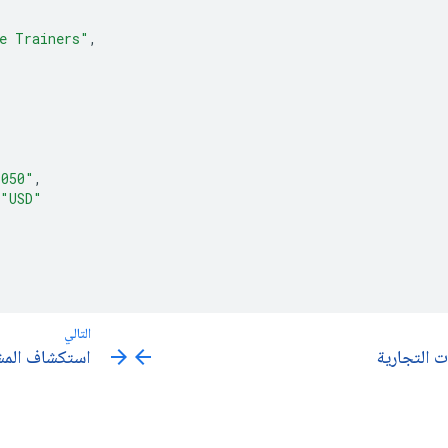
e Trainers"
,
9050"
,
"USD"
التالي
arrow_forward
arrow_back
ت التجارية
استكشاف المش