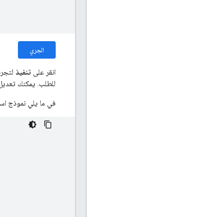
الجري
انقر على
تنفيذ
لتجرب
للطلب. يمكنك تعديل
في ما يلي نموذج اس