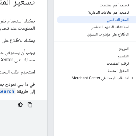
تسعير الم
تحديد أهم المنتجات
تحديد أهم العلامات التجارية
السعر التنافسي
يمكنك استخدام تقر
استكشاف المشهد التنافسي
المعلومات عند تحديد
الاطّلاع على مؤشرات التسوّق
يمكنك الاطّلاع على
ل
المرجع
يجب أن يستوفي حسابك
التقسيم
حسابك على Merchant Center يتوافق مع
ترقيم الصفحات
الحقول المتاحة
استخدِم طلب البح
لغة طلب البحث في Merchant Center
إلى طريقة
search