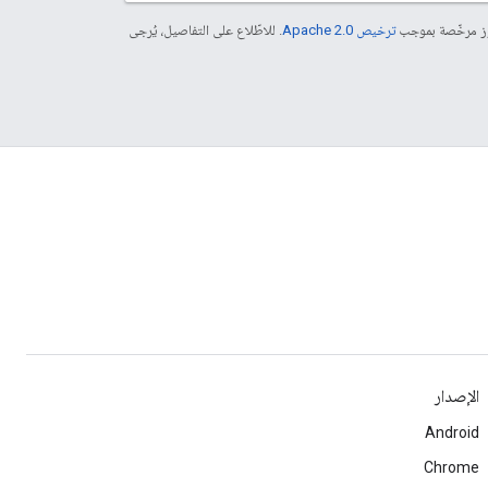
موز مرخّصة بموجب
ترخيص Apache 2.0‏
. للاطّلاع على التفاصيل، يُرجى
الإصدار
Android
Chrome