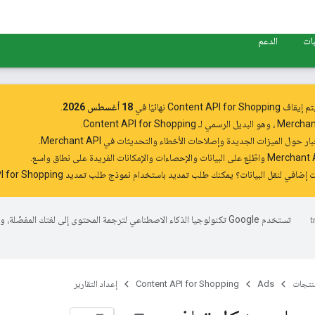
بات
الدعم
Content API for Shopping نهائيًا في
18 أغسطس 2026
.
Merchan
، وهو البديل الرسمي لـ Content API for Shopping.
بار
حول الميزات الجديدة وإصلاحات الأخطاء والتحديثات في Merchant API.
واطّلِع على البيانات والإحصاءات والإمكانات الفريدة على نطاق واسع.
 إضافي لنقل البيانات؟ يمكنك طلب تمديد باستخدام
نموذج طلب تمديد Content API for Shopping
تستخدم Google تكنولوجيا الذكاء الاصطناعي لترجمة المحتوى إلى لغتك المفضّل
منتجات
Ads
Content API for Shopping
إعداد التقارير