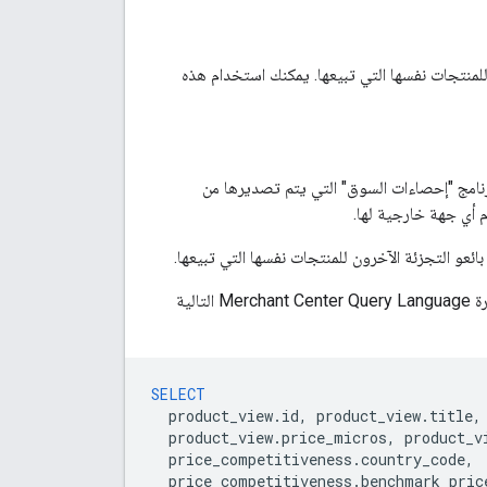
 للمنتجات نفسها التي تبيعها. يمكنك استخدام هذه
رنامج "إحصاءات السوق" التي يتم تصديرها من
م أي جهة خارجية لها.
بائعو التجزئة الآخرون للمنتجات نفسها التي تبيعها.
في ما يلي نموذج يمكنك استخدامه لعرض بيانات "مكانة السعر في المنافسة". لتقديم الطلب، مرِّر عبارة Merchant Center Query Language التالية
SELECT
product_view
.
id
,
product_view
.
title
,
product_view
.
price_micros
,
product_v
price_competitiveness
.
country_code
,
price_competitiveness
.
benchmark_pric