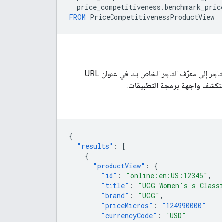
price_competitiveness
.
benchmark_pric
FROM
PriceCompetitivenessProductView
، عدِّل عنصر نائب لمعرّف التاجر إلى معرّف التاجر الخاص بك في عنوان URL
كشف واجهة برمجة التطبيقات
.
{
"results"
:
[
{
"productView"
:
{
"id"
:
"online:en:US:12345"
,
"title"
:
"UGG Women's s Class
"brand"
:
"UGG"
,
"priceMicros"
:
"124990000"
"currencyCode"
:
"USD"