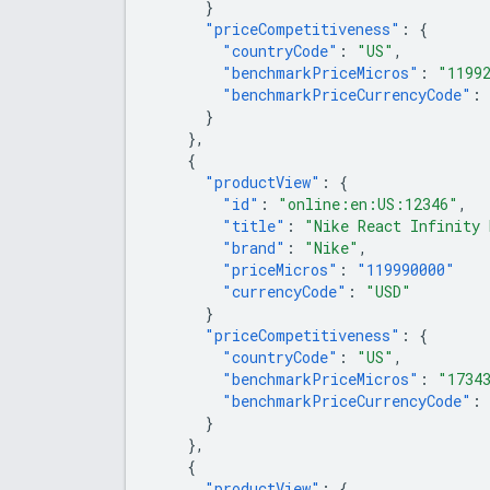
}
"priceCompetitiveness"
:
{
"countryCode"
:
"US"
,
"benchmarkPriceMicros"
:
"1199
"benchmarkPriceCurrencyCode"
:
}
},
{
"productView"
:
{
"id"
:
"online:en:US:12346"
,
"title"
:
"Nike React Infinity 
"brand"
:
"Nike"
,
"priceMicros"
:
"119990000"
"currencyCode"
:
"USD"
}
"priceCompetitiveness"
:
{
"countryCode"
:
"US"
,
"benchmarkPriceMicros"
:
"1734
"benchmarkPriceCurrencyCode"
:
}
},
{
"productView"
:
{