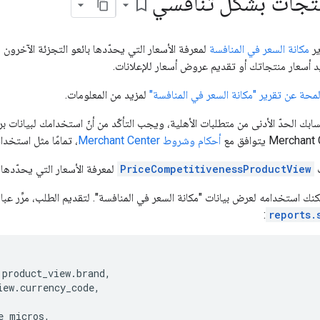
نتجات بشكل تنافسي
bookmark_border
ير
مكانة السعر في المنافسة
لمعرفة الأسعار التي يحدّدها بائعو التجزئة الآخرون
 أسعار منتجاتك أو تقديم عروض أسعار للإعلانات.
محة عن تقرير "مكانة السعر في المنافسة"
لمزيد من المعلومات.
 الحدّ الأدنى من متطلبات الأهلية، ويجب التأكّد من أنّ استخدامك لبيانات ب
أحكام وشروط Merchant Center
، تمامًا مثل استخدا
ث
PriceCompetitivenessProductView
لمعرفة الأسعار التي يحدّدها 
:
reports.
product_view
.
brand
,
iew
.
currency_code
,
e_micros
,