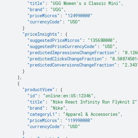
"title"
:
"UGG Women's s Classic Mini"
,
"brand"
:
"UGG"
,
"priceMicros"
:
"124990000"
"currencyCode"
:
"USD"
}
"priceInsights"
:
{
"suggestedPriceMicros"
:
"135680000"
,
"suggestedPriceCurrencyCode"
:
"USD"
,
"predictedImpressionsChangeFraction"
:
"0.126
"predictedClicksChangeFraction"
:
"0.50874501
"predictedConversionsChangeFraction"
:
"2.343
}
},
{
"productView"
:
{
"id"
:
"online:en:US:12346"
,
"title"
:
"Nike React Infinity Run Flyknit 2"
"brand"
:
"Nike"
,
"categoryL1"
:
"Apparel & Accessories"
,
"priceMicros"
:
"119990000"
"currencyCode"
:
"USD"
}