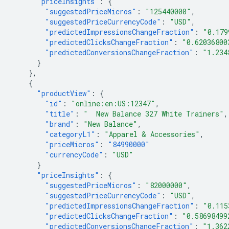
"priceInsights"
:
{
"suggestedPriceMicros"
:
"125440000"
,
"suggestedPriceCurrencyCode"
:
"USD"
,
"predictedImpressionsChangeFraction"
:
"0.179
"predictedClicksChangeFraction"
:
"0.62036800
"predictedConversionsChangeFraction"
:
"1.234
}
},
{
"productView"
:
{
"id"
:
"online:en:US:12347"
,
"title"
:
"  New Balance 327 White Trainers"
,
"brand"
:
"New Balance"
,
"categoryL1"
:
"Apparel & Accessories"
,
"priceMicros"
:
"84990000"
"currencyCode"
:
"USD"
}
"priceInsights"
:
{
"suggestedPriceMicros"
:
"82000000"
,
"suggestedPriceCurrencyCode"
:
"USD"
,
"predictedImpressionsChangeFraction"
:
"0.115
"predictedClicksChangeFraction"
:
"0.58698499
"predictedConversionsChangeFraction"
:
"1.362