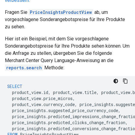
verbessern
.
Fragen Sie
PriceInsightsProductView
ab, um
vorgeschlagene Sonderangebotspreise für Ihre Produkte
zu sehen.
Hier ist ein Beispiel, mit dem Sie vorgeschlagene
Sonderangebotspreise für Ihre Produkte sehen können. Um
die Anfrage zu stellen, übergeben Sie die folgende
Merchant Center Query Language-Anweisung an die
reports.search
Methode:
SELECT
product_view
.
id
,
product_view
.
title
,
product_view
.
b
product_view
.
price_micros
,
product_view
.
currency_code
,
price_insights
.
suggest
price_insights
.
suggested_price_currency_code
,
price_insights
.
predicted_impressions_change_fracti
price_insights
.
predicted_clicks_change_fraction
,
price_insights
.
predicted_conversions_change_fractio
FROM
PriceInsightsProductView