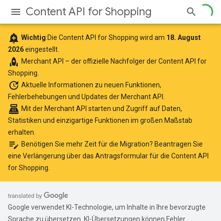
Content API for Shopping
add_alert
Wichtig
:Die Content API for Shopping wird am
18. August
2026
eingestellt.
rocket
Merchant API
– der offizielle Nachfolger der Content API for
Shopping.
update
Aktuelle Informationen
zu neuen Funktionen,
Fehlerbehebungen und Updates der Merchant API.
point_of_sale
Mit der Merchant API starten
und Zugriff auf Daten,
Statistiken und einzigartige Funktionen im großen Maßstab
erhalten.
edit_note
Benötigen Sie mehr Zeit für die Migration? Beantragen Sie
eine Verlängerung über das
Antragsformular für die Content API
for Shopping
.
Google verwendet KI-Technologie, um Inhalte in Ihre bevorzugte
Sprache zu übersetzen. KI-Übersetzungen können Fehler