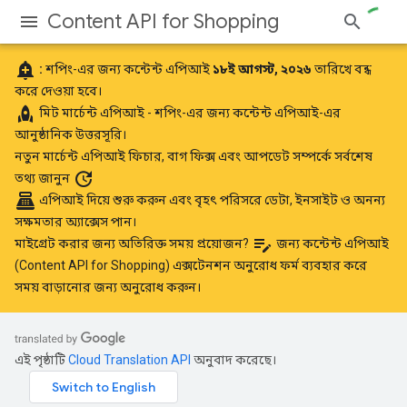
Content API for Shopping
add_alert
:
শপিং-এর জন্য কন্টেন্ট এপিআই
১৮ই আগস্ট, ২০২৬
তারিখে বন্ধ
করে দেওয়া হবে।
rocket
মিট
মার্চেন্ট এপিআই
- শপিং-এর জন্য কন্টেন্ট এপিআই-এর
আনুষ্ঠানিক উত্তরসূরি।
নতুন মার্চেন্ট এপিআই ফিচার, বাগ ফিক্স এবং আপডেট সম্পর্কে
সর্বশেষ
update
তথ্য জানুন
point_of_sale
এপিআই দিয়ে শুরু করুন
এবং বৃহৎ পরিসরে ডেটা, ইনসাইট ও অনন্য
সক্ষমতার অ্যাক্সেস পান।
edit_note
মাইগ্রেট করার জন্য অতিরিক্ত সময় প্রয়োজন?
জন্য কন্টেন্ট এপিআই
(Content API for Shopping) এক্সটেনশন অনুরোধ ফর্ম
ব্যবহার করে
সময় বাড়ানোর জন্য অনুরোধ করুন।
এই পৃষ্ঠাটি
Cloud Translation API
অনুবাদ করেছে।