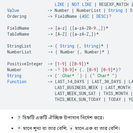
LIKE
|
NOT
LIKE
|
REGEXP_MATCH
Value
->
Number
|
NumberList
|
String
|
S
Ordering
->
FieldName
(
ASC
|
DESC
)
?
FieldName
->
[
a
-
z
]
(
[
a
-
zA
-
Z0
-
9.
_
]
)
*
TableName
->
[
A
-
Z
]
(
[
a
-
zA
-
Z_
]
)
*
StringList
->
(
String
(,
String
)
*
)
NumberList
->
(
Number
(,
Number
)
*
)
PositiveInteger
->
[
1
-
9
]
(
[
0
-
9
]
)
*
Number
->
-
?
[
0
-
9
]+
(.
[
0
-
9
]
[
0
-
9
]*
)
?
String
->
(
' Char* '
)
|
(
" Char* "
)
Function
->
LAST_14_DAYS
|
LAST_30_DAYS
|
L
LAST_BUSINESS_WEEK
|
LAST_MONTH
LAST_WEEK_SUN_SAT
|
THIS_MONTH
|
THIS_WEEK_SUN_TODAY
|
TODAY
|
Y
?
চিহ্নটি একটি ঐচ্ছিক উপাদান নির্দেশ করে।
*
মানে শূন্য বা তার বেশি;
+
মানে এক বা তার বেশি।