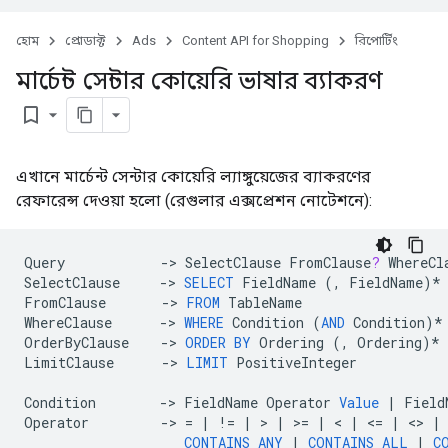
হোম
প্রোডাক্ট
Ads
Content API for Shopping
রিপোর্টিং
মার্চেন্ট সেন্টার কোয়েরি ভাষার ব্যাকরণ
bookmark_border
এখানে মার্চেন্ট সেন্টার কোয়েরি ল্যাঙ্গুয়েজের ব্যাকরণের
রেফারেন্স দেওয়া হলো (রেগুলার এক্সপ্রেশন নোটেশনে):
Query
->
SelectClause
FromClause
?
WhereCl
SelectClause
->
SELECT
FieldName
(,
FieldName
)
*
FromClause
->
FROM
TableName
WhereClause
->
WHERE
Condition
(
AND
Condition
)
*
OrderByClause
->
ORDER
BY
Ordering
(,
Ordering
)
*
LimitClause
->
LIMIT
PositiveInteger
Condition
->
FieldName
Operator
Value
|
Field
Operator
->
=
|
!=
|
>
|
>=
|
<
|
<=
|
<>
|
CONTAINS
ANY
|
CONTAINS
ALL
|
C