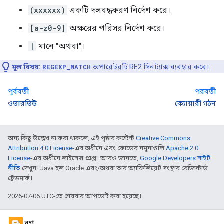
(xxxxxx)
একটি দলবদ্ধকরণ নির্দেশ করে।
[a-z0-9]
অক্ষরের পরিসর নির্দেশ করে।
|
মানে "অথবা"।
মূল বিষয়:
REGEXP_MATCH
অপারেটরটি
RE2 সিনট্যাক্স
ব্যবহার করে।
পূর্ববর্তী
পরবর্তী
ওভারভিউ
ক্যোয়ারী গঠন
অন্য কিছু উল্লেখ না করা থাকলে, এই পৃষ্ঠার কন্টেন্ট
Creative Commons
Attribution 4.0 License
-এর অধীনে এবং কোডের নমুনাগুলি
Apache 2.0
License
-এর অধীনে লাইসেন্স প্রাপ্ত। আরও জানতে,
Google Developers সাইট
নীতি
দেখুন। Java হল Oracle এবং/অথবা তার অ্যাফিলিয়েট সংস্থার রেজিস্টার্ড
ট্রেডমার্ক।
2026-07-06 UTC-তে শেষবার আপডেট করা হয়েছে।