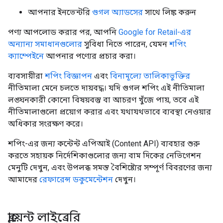
আপনার ইনভেন্টরি
গুগল অ্যাডসের
সাথে লিঙ্ক করুন
পণ্য আপলোড করার পর, আপনি
Google for Retail-এর
অন্যান্য সমাধানগুলোর
সুবিধা নিতে পারেন, যেমন
শপিং
ক্যাম্পেইনে
আপনার পণ্যের প্রচার করা।
ব্যবসায়ীরা
শপিং বিজ্ঞাপন
এবং
বিনামূল্যে তালিকাভুক্তির
নীতিমালা মেনে চলতে দায়বদ্ধ। যদি গুগল শপিং এই নীতিমালা
লঙ্ঘনকারী কোনো বিষয়বস্তু বা আচরণ খুঁজে পায়, তবে এই
নীতিমালাগুলো প্রয়োগ করার এবং যথাযথভাবে ব্যবস্থা নেওয়ার
অধিকার সংরক্ষণ করে।
শপিং-এর জন্য কন্টেন্ট এপিআই (Content API) ব্যবহার শুরু
করতে সহায়ক নির্দেশিকাগুলোর জন্য বাম দিকের নেভিগেশন
মেনুটি দেখুন, এবং উপলব্ধ সমস্ত বৈশিষ্ট্যের সম্পূর্ণ বিবরণের জন্য
আমাদের
রেফারেন্স ডকুমেন্টেশন
দেখুন।
ক্লায়েন্ট লাইব্রেরি