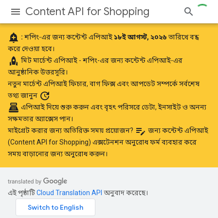
Content API for Shopping
add_alert
:
শপিং-এর জন্য কন্টেন্ট এপিআই
১৮ই আগস্ট, ২০২৬
তারিখে বন্ধ
করে দেওয়া হবে।
rocket
মিট
মার্চেন্ট এপিআই
- শপিং-এর জন্য কন্টেন্ট এপিআই-এর
আনুষ্ঠানিক উত্তরসূরি।
নতুন মার্চেন্ট এপিআই ফিচার, বাগ ফিক্স এবং আপডেট সম্পর্কে
সর্বশেষ
update
তথ্য জানুন
point_of_sale
এপিআই দিয়ে শুরু করুন
এবং বৃহৎ পরিসরে ডেটা, ইনসাইট ও অনন্য
সক্ষমতার অ্যাক্সেস পান।
edit_note
মাইগ্রেট করার জন্য অতিরিক্ত সময় প্রয়োজন?
জন্য কন্টেন্ট এপিআই
(Content API for Shopping) এক্সটেনশন অনুরোধ ফর্ম
ব্যবহার করে
সময় বাড়ানোর জন্য অনুরোধ করুন।
এই পৃষ্ঠাটি
Cloud Translation API
অনুবাদ করেছে।