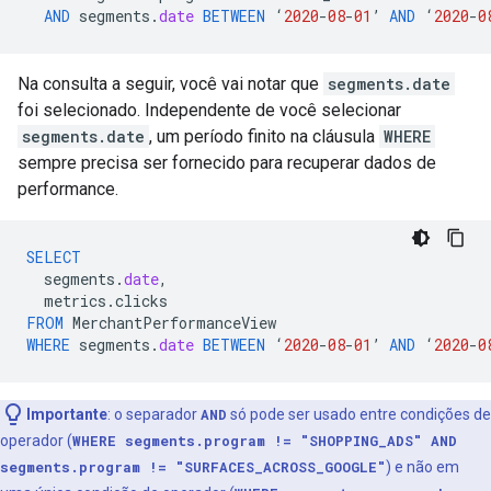
AND
segments
.
date
BETWEEN
‘
2020
-
08
-
01
’
AND
‘
2020
-
0
Na consulta a seguir, você vai notar que
segments.date
foi selecionado. Independente de você selecionar
segments.date
, um período finito na cláusula
WHERE
sempre precisa ser fornecido para recuperar dados de
performance.
SELECT
segments
.
date
,
metrics
.
clicks
FROM
MerchantPerformanceView
WHERE
segments
.
date
BETWEEN
‘
2020
-
08
-
01
’
AND
‘
2020
-
0
Importante
:
o separador
AND
só pode ser usado entre condições de
operador (
WHERE segments.program != "SHOPPING_ADS" AND
segments.program != "SURFACES_ACROSS_GOOGLE"
) e não em