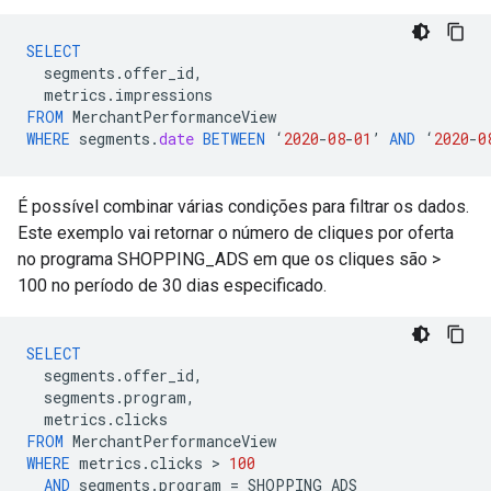
SELECT
segments
.
offer_id
,
metrics
.
impressions
FROM
MerchantPerformanceView
WHERE
segments
.
date
BETWEEN
‘
2020
-
08
-
01
’
AND
‘
2020
-
0
É possível combinar várias condições para filtrar os dados.
Este exemplo vai retornar o número de cliques por oferta
no programa SHOPPING_ADS em que os cliques são >
100 no período de 30 dias especificado.
SELECT
segments
.
offer_id
,
segments
.
program
,
metrics
.
clicks
FROM
MerchantPerformanceView
WHERE
metrics
.
clicks
 > 
100
AND
segments
.
program
=
SHOPPING_ADS