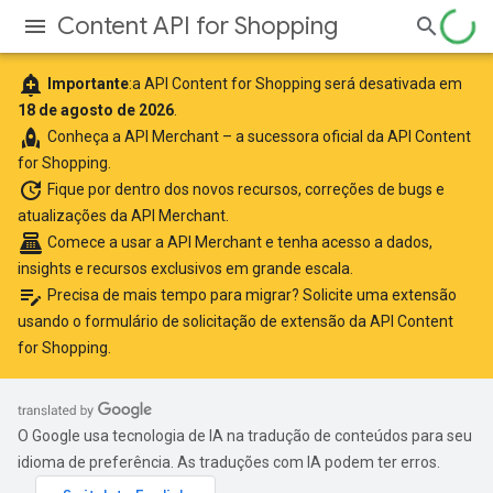
Content API for Shopping
add_alert
Importante
:a API Content for Shopping será desativada em
18 de agosto de 2026
.
rocket
Conheça a
API Merchant
– a sucessora oficial da API Content
for Shopping.
update
Fique por dentro
dos novos recursos, correções de bugs e
atualizações da API Merchant.
point_of_sale
Comece a usar a API Merchant
e tenha acesso a dados,
insights e recursos exclusivos em grande escala.
edit_note
Precisa de mais tempo para migrar? Solicite uma extensão
usando o
formulário de solicitação de extensão da API Content
for Shopping
.
O Google usa tecnologia de IA na tradução de conteúdos para seu
idioma de preferência. As traduções com IA podem ter erros.