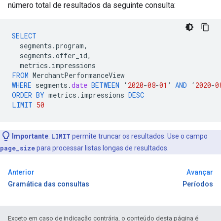
número total de resultados da seguinte consulta:
SELECT
segments
.
program
,
segments
.
offer_id
,
metrics
.
impressions
FROM
MerchantPerformanceView
WHERE
segments
.
date
BETWEEN
‘
2020
-
08
-
01
’
AND
‘
2020
-
0
ORDER
BY
metrics
.
impressions
DESC
LIMIT
50
Importante
:
LIMIT
permite truncar os resultados. Use o campo
page_size
para processar listas longas de resultados.
Anterior
Avançar
Gramática das consultas
Períodos
Exceto em caso de indicação contrária, o conteúdo desta página é