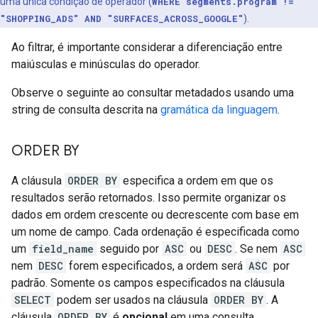
uma única condição de operador (
WHERE segments.program !=
"SHOPPING_ADS" AND "SURFACES_ACROSS_GOOGLE"
).
Ao filtrar, é importante considerar a diferenciação entre
maiúsculas e minúsculas do operador.
Observe o seguinte ao consultar metadados usando uma
string de consulta descrita na
gramática da linguagem
.
ORDER BY
A cláusula
ORDER BY
especifica a ordem em que os
resultados serão retornados. Isso permite organizar os
dados em ordem crescente ou decrescente com base em
um nome de campo. Cada ordenação é especificada como
um
field_name
seguido por
ASC
ou
DESC
. Se nem
ASC
nem
DESC
forem especificados, a ordem será
ASC
por
padrão. Somente os campos especificados na cláusula
SELECT
podem ser usados na cláusula
ORDER BY
. A
cláusula
ORDER BY
é
opcional
em uma consulta.