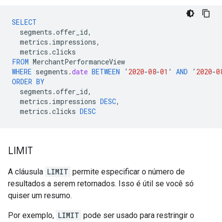
SELECT
segments
.
offer_id
,
metrics
.
impressions
,
metrics
.
clicks
FROM
MerchantPerformanceView
WHERE
segments
.
date
BETWEEN
‘
2020
-
08
-
01
’
AND
‘
2020
-
0
ORDER
BY
segments
.
offer_id
,
metrics
.
impressions
DESC
,
metrics
.
clicks
DESC
LIMIT
A cláusula
LIMIT
permite especificar o número de
resultados a serem retornados. Isso é útil se você só
quiser um resumo.
Por exemplo,
LIMIT
pode ser usado para restringir o