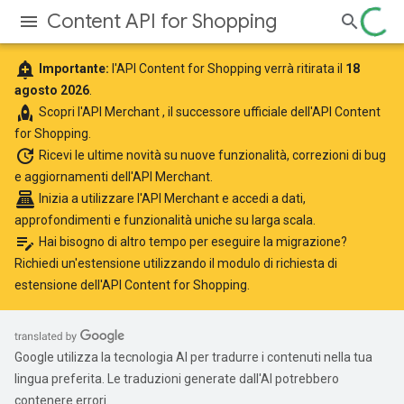
Content API for Shopping
add_alert
Importante:
l'API Content for Shopping verrà ritirata il
18
agosto 2026
.
rocket
Scopri
l'API Merchant
, il successore ufficiale dell'API Content
for Shopping.
update
Ricevi le ultime novità
su nuove funzionalità, correzioni di bug
e aggiornamenti dell'API Merchant.
point_of_sale
Inizia a utilizzare l'API Merchant
e accedi a dati,
approfondimenti e funzionalità uniche su larga scala.
edit_note
Hai bisogno di altro tempo per eseguire la migrazione?
Richiedi un'estensione utilizzando il
modulo di richiesta di
estensione dell'API Content for Shopping
.
Google utilizza la tecnologia AI per tradurre i contenuti nella tua
lingua preferita. Le traduzioni generate dall'AI potrebbero
contenere errori.