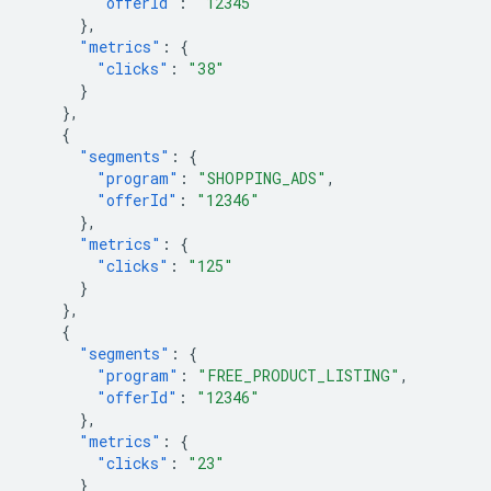
"offerId"
:
"12345"
},
"metrics"
:
{
"clicks"
:
"38"
}
},
{
"segments"
:
{
"program"
:
"SHOPPING_ADS"
,
"offerId"
:
"12346"
},
"metrics"
:
{
"clicks"
:
"125"
}
},
{
"segments"
:
{
"program"
:
"FREE_PRODUCT_LISTING"
,
"offerId"
:
"12346"
},
"metrics"
:
{
"clicks"
:
"23"
}