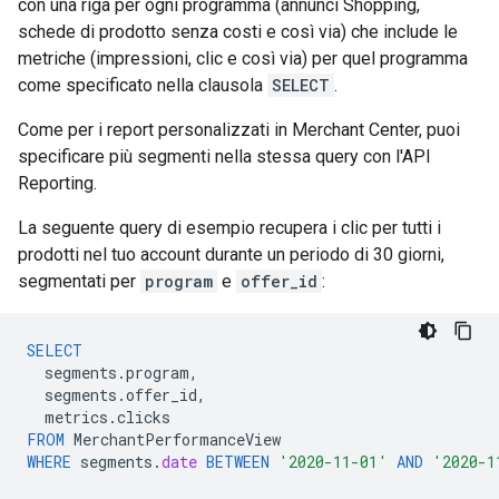
con una riga per ogni programma (annunci Shopping,
schede di prodotto senza costi e così via) che include le
metriche (impressioni, clic e così via) per quel programma
come specificato nella clausola
SELECT
.
Come per i report personalizzati in Merchant Center, puoi
specificare più segmenti nella stessa query con l'API
Reporting.
La seguente query di esempio recupera i clic per tutti i
prodotti nel tuo account durante un periodo di 30 giorni,
segmentati per
program
e
offer_id
:
SELECT
segments
.
program
,
segments
.
offer_id
,
metrics
.
clicks
FROM
MerchantPerformanceView
WHERE
segments
.
date
BETWEEN
'2020-11-01'
AND
'2020-1