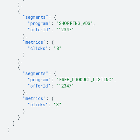
},
{
"segments"
:
{
"program"
:
"SHOPPING_ADS"
,
"offerId"
:
"12347"
},
"metrics"
:
{
"clicks"
:
"8"
}
},
{
"segments"
:
{
"program"
:
"FREE_PRODUCT_LISTING"
,
"offerId"
:
"12347"
},
"metrics"
:
{
"clicks"
:
"3"
}
}
]
}