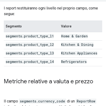
I report restituiranno ogni livello nel proprio campo, come
segue:
Segmento
Valore
segments
.
product
_
type
_
l1
Home & Garden
segments
.
product
_
type
_
l2
Kitchen & Dining
segments
.
product
_
type
_
l3
Kitchen Appliances
segments
.
product
_
type
_
l4
Refrigerators
Metriche relative a valuta e prezzo
Il campo
segments.currency_code
di un
ReportRow