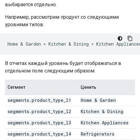
выбирается отдельно.
Например, рассмотрим продукт со следующими
уровнями типов:
В отчетах каждый уровень будет отображаться в
отдельном поле следующим образом:
Сегмент
Ценить
segments
.
product
_
type
_
l1
Home & Garden
segments
.
product
_
type
_
l2
Kitchen & Dining
segments
.
product
_
type
_
l3
Kitchen Appliances
segments
.
product
_
type
_
l4
Refrigerators