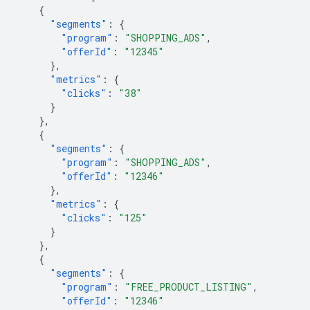
{
"segments"
:
{
"program"
:
"SHOPPING_ADS"
,
"offerId"
:
"12345"
},
"metrics"
:
{
"clicks"
:
"38"
}
},
{
"segments"
:
{
"program"
:
"SHOPPING_ADS"
,
"offerId"
:
"12346"
},
"metrics"
:
{
"clicks"
:
"125"
}
},
{
"segments"
:
{
"program"
:
"FREE_PRODUCT_LISTING"
,
"offerId"
:
"12346"