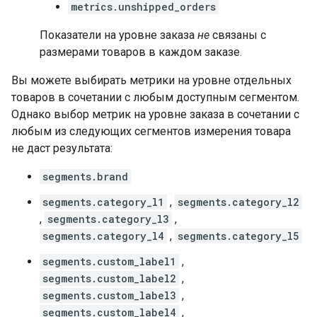
metrics.unshipped_orders
Показатели на уровне заказа
не
связаны с
размерами товаров в каждом заказе.
Вы можете выбирать метрики на уровне отдельных
товаров в сочетании с любым доступным сегментом.
Однако выбор метрик на уровне заказа в сочетании с
любым из следующих сегментов измерения товара
не даст результата:
segments.brand
segments.category_l1
,
segments.category_l2
,
segments.category_l3
,
segments.category_l4
,
segments.category_l5
segments.custom_label1
,
segments.custom_label2
,
segments.custom_label3
,
segments.custom_label4
,