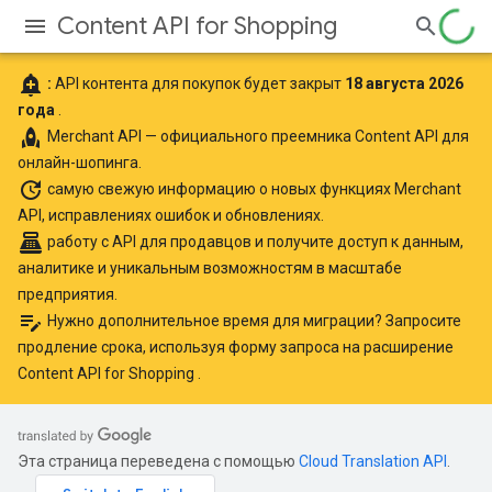
Content API for Shopping
add_alert
:
API контента для покупок будет закрыт
18 августа 2026
года
.
rocket
Merchant API
— официального преемника Content API для
онлайн-шопинга.
update
самую свежую информацию
о новых функциях Merchant
API, исправлениях ошибок и обновлениях.
point_of_sale
работу с API для продавцов
и получите доступ к данным,
аналитике и уникальным возможностям в масштабе
предприятия.
edit_note
Нужно дополнительное время для миграции? Запросите
продление срока, используя
форму запроса на расширение
Content API for Shopping
.
Эта страница переведена с помощью
Cloud Translation API
.