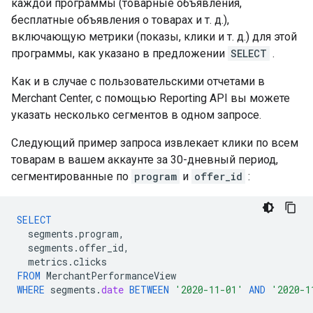
каждой программы (товарные объявления,
бесплатные объявления о товарах и т. д.),
включающую метрики (показы, клики и т. д.) для этой
программы, как указано в предложении
SELECT
.
Как и в случае с пользовательскими отчетами в
Merchant Center, с помощью Reporting API вы можете
указать несколько сегментов в одном запросе.
Следующий пример запроса извлекает клики по всем
товарам в вашем аккаунте за 30-дневный период,
сегментированные по
program
и
offer_id
:
SELECT
segments
.
program
,
segments
.
offer_id
,
metrics
.
clicks
FROM
MerchantPerformanceView
WHERE
segments
.
date
BETWEEN
'2020-11-01'
AND
'2020-1