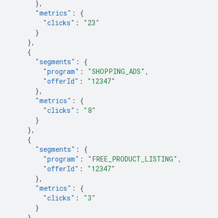
},
"metrics"
:
{
"clicks"
:
"23"
}
},
{
"segments"
:
{
"program"
:
"SHOPPING_ADS"
,
"offerId"
:
"12347"
},
"metrics"
:
{
"clicks"
:
"8"
}
},
{
"segments"
:
{
"program"
:
"FREE_PRODUCT_LISTING"
,
"offerId"
:
"12347"
},
"metrics"
:
{
"clicks"
:
"3"
}
}