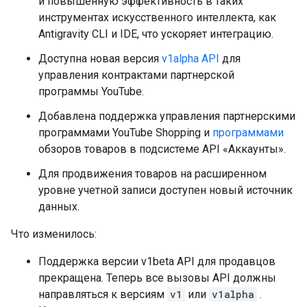
и повышенную эффективность в таких
инструментах искусственного интеллекта, как
Antigravity CLI и IDE, что ускоряет интеграцию.
Доступна новая версия
v1alpha API
для
управления контрактами партнерской
программы YouTube.
Добавлена ​​поддержка управления партнерскими
программами YouTube Shopping и
программами
обзоров товаров в подсистеме API «Аккаунты».
Для продвижения товаров на расширенном
уровне учетной записи доступен новый источник
данных.
Что изменилось:
Поддержка версии v1beta API для продавцов
прекращена. Теперь все вызовы API должны
направляться к версиям
v1
или
v1alpha
.