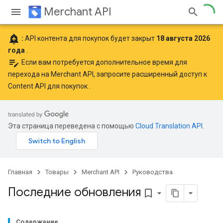
Merchant API
add_alert
:
API контента для покупок будет закрыт
18 августа 2026
года
.
edit_note
Если вам потребуется дополнительное время для
перехода на Merchant API,
запросите расширенный доступ к
Content API для покупок
.
Эта страница переведена с помощью
Cloud Translation API
.
Главная
Товары
Merchant API
Руководства
Последние обновления
bookmark_border
Содержание