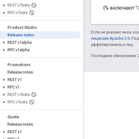
REST v1beta
{% включают "/
RPC v1beta
Product Studio
Если не указано иное, к
Release notes
лицензии Apache 2.0
. По
REST v1alpha
аффилированных лиц.
RPC v1alpha
Последнее обновление: 2
Promotions
Release notes
REST v1
Полезные ссылки
RPC v1
Google Developer Program
REST v1beta
RPC v1beta
Google Developer Groups
Google Developer Experts
Quota
Accelerators
Release notes
REST v1
Google Cloud & NVIDIA