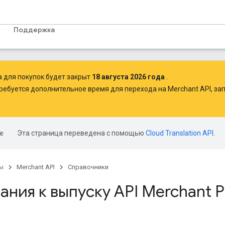
Поддержка
а для покупок будет закрыт
18 августа 2026 года
.
ребуется дополнительное время для перехода на Merchant API,
зап
Эта страница переведена с помощью
Cloud Translation API
.
ы
Merchant API
Справочники
ния к выпуску API Merchant P