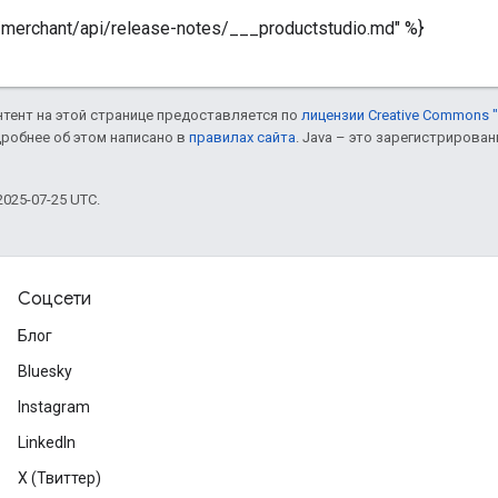
merchant/api/release-notes/___productstudio.md" %}
онтент на этой странице предоставляется по
лицензии Creative Commons "
дробнее об этом написано в
правилах сайта
. Java – это зарегистрирова
025-07-25 UTC.
Соцсети
Блог
Bluesky
Instagram
LinkedIn
X (Твиттер)