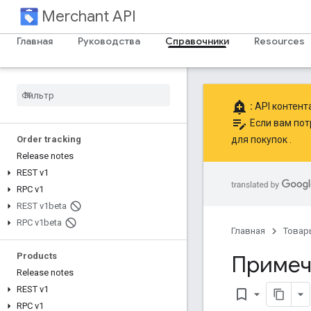
Merchant API
Notifications
Release notes
Главная
Руководства
Справочники
Resources
REST v1
RPC v1
REST v1beta
add_alert
RPC v1beta
:
API контент
edit_note
Если вам пот
Order tracking
для покупок
.
Release notes
REST v1
RPC v1
REST v1beta
RPC v1beta
Главная
Товар
Products
Примеча
Release notes
REST v1
bookmark_border
RPC v1