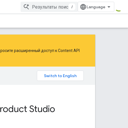
/
росите расширенный доступ к Content API
roduct Studio