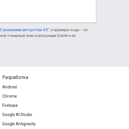
С указанием авторства 4.0"
, а примеры кода – по
нный товарный знак корпорации Oracle и ее
Разработка
Android
Chrome
Firebase
Google AI Studio
Google Antigravity