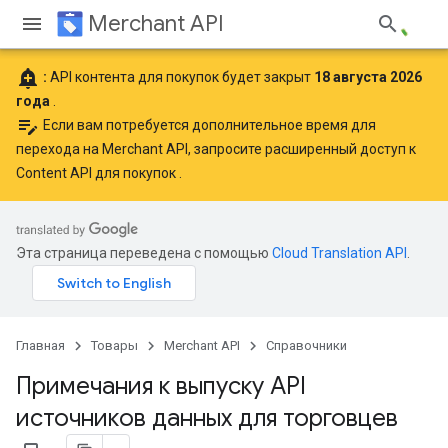
Merchant API
add_alert
:
API контента для покупок будет закрыт
18 августа 2026
года
.
edit_note
Если вам потребуется дополнительное время для
перехода на Merchant API,
запросите расширенный доступ к
Content API для покупок
.
Эта страница переведена с помощью
Cloud Translation API
.
Главная
Товары
Merchant API
Справочники
Примечания к выпуску API
источников данных для торговцев