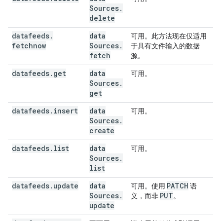
Sources
.
delete
datafeeds
.
data
可用。此方法现在仅适用
fetchnow
Sources
.
于具有文件输入的数据
fetch
源。
datafeeds
.
get
data
可用。
Sources
.
get
datafeeds
.
insert
data
可用。
Sources
.
create
datafeeds
.
list
data
可用。
Sources
.
list
datafeeds
.
update
data
PATCH
可用。使用
语
Sources
.
PUT
义，而非
。
update