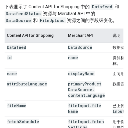
下表显示了 Content API for Shopping 中的
Datafeed
和
DatafeedStatus
资源与 Merchant API 中的
DataSource
和
FileUpload
资源之间的字段级变化。
Content API for Shopping
Merchant API
说明
Datafeed
Data
Source
数据源
id
name
资源标识
称。
name
display
Name
面向用
attribute
Language
primary
Product
数据源中商
Data
Source
.
content
Language
file
Name
file
Input
.
file
已上传
Name
Input
fetch
Schedule
file
Input
.
fetch
用于提
Settings
此属性