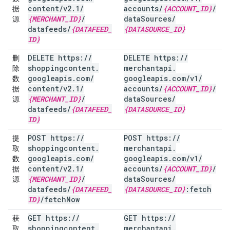
content
/
v2
.
1
/
accounts
/
{ACCOUNT
_
ID}
/
据
{MERCHANT
_
ID}
/
data
Sources
/
源
datafeeds
/
{DATAFEED
_
{DATASOURCE
_
ID}
ID}
DELETE https:
/
/
DELETE https:
/
/
删
shoppingcontent
.
merchantapi
.
除
googleapis
.
com
/
googleapis
.
com
/
v1
/
数
content
/
v2
.
1
/
accounts
/
{ACCOUNT
_
ID}
/
据
{MERCHANT
_
ID}
/
data
Sources
/
源
datafeeds
/
{DATAFEED
_
{DATASOURCE
_
ID}
ID}
POST https:
/
/
POST https:
/
/
提
shoppingcontent
.
merchantapi
.
取
googleapis
.
com
/
googleapis
.
com
/
v1
/
数
content
/
v2
.
1
/
accounts
/
{ACCOUNT
_
ID}
/
据
{MERCHANT
_
ID}
/
data
Sources
/
源
datafeeds
/
{DATAFEED
_
{DATASOURCE
_
ID}
:fetch
ID}
/
fetch
Now
GET https:
/
/
GET https:
/
/
获
shoppingcontent
.
merchantapi
.
取