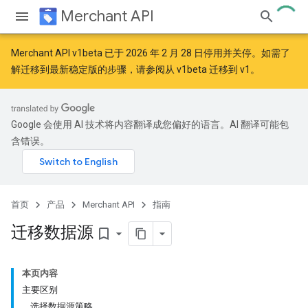
Merchant API
Merchant API v1beta 已于 2026 年 2 月 28 日停用并关停。如需了
解迁移到最新稳定版的步骤，请参阅
从 v1beta 迁移到 v1
。
Google 会使用 AI 技术将内容翻译成您偏好的语言。AI 翻译可能包
含错误。
首页
产品
Merchant API
指南
迁移数据源
bookmark_border
本页内容
主要区别
选择数据源策略