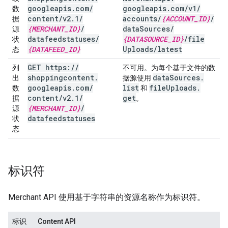
googleapis
.
com
/
googleapis
.
com
/
v1
/
数
content
/
v2
.
1
/
accounts
/
{ACCOUNT
_
ID}
/
据
{MERCHANT
_
ID}
/
data
Sources
/
源
datafeedstatuses
/
{DATASOURCE
_
ID}
/
file
状
{DATAFEED
_
ID}
Uploads
/
latest
态
GET https:
/
/
列
不可用。为每个基于文件的数
shoppingcontent
.
data
Sources
.
出
据源使用
googleapis
.
com
/
list
file
Uploads
.
数
和
content
/
v2
.
1
/
get
据
。
{MERCHANT
_
ID}
/
源
datafeedstatuses
状
态
标识符
Merchant API 使用基于字符串的资源名称作为标识符。
标识
Content API