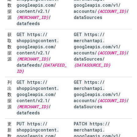
googleapis
.
com
/
googleapis
.
com
/
v1
/
数
content
/
v2
.
1
/
accounts
/
{ACCOUNT
_
ID}
/
据
{MERCHANT
_
ID}
/
data
Sources
源
datafeeds
GET https:
/
/
GET https:
/
/
获
shoppingcontent
.
merchantapi
.
取
googleapis
.
com
/
googleapis
.
com
/
v1
/
数
content
/
v2
.
1
/
accounts
/
{ACCOUNT
_
ID}
/
据
{MERCHANT
_
ID}
/
data
Sources
/
源
datafeeds
/
{DATAFEED
_
{DATASOURCE
_
ID}
ID}
GET https:
/
/
GET https:
/
/
列
shoppingcontent
.
merchantapi
.
出
googleapis
.
com
/
googleapis
.
com
/
v1
/
数
content
/
v2
.
1
/
accounts
/
{ACCOUNT
_
ID}
/
据
{MERCHANT
_
ID}
/
data
Sources
源
datafeeds
PUT https:
/
/
PATCH https:
/
/
更
shoppingcontent
.
merchantapi
.
新
googleapis
.
com
/
googleapis
.
com
/
v1
/
数