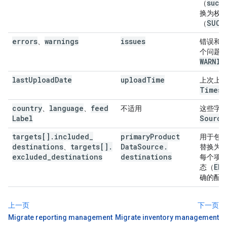
succ
（
换为枚
SUCC
（
errors
warnings
issues
、
错误和
个问题
WARNIN
last
Upload
Date
upload
Time
上次上
Timest
country
language
feed
、
、
不适用
这些字
Label
Source
targets[]
.
included
_
primary
Product
用于包
destinations
targets[]
.
Data
Source
.
、
替换为
excluded
_
destinations
destinations
每个项
ENA
态（
确的配
上一页
下一页
Migrate reporting management
Migrate inventory management