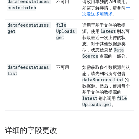
datafeedstatuses
.
不可用
请改用单独的 API 调用。
custombatch
如需了解详情，请参阅
一
次发送多项请求
。
datafeedstatuses
.
file
适用于基于文件的数据
get
Uploads
.
latest
源。使用
别名可
get
获取最近一次上传的状
态。对于其他数据源类
Data
型，状态信息是
Source
资源的一部分。
datafeedstatuses
.
不可用
如需获取多个数据源的状
list
态，请先列出所有包含
data
Sources
.
list
的
数据源。然后，使用每个
基于文件的数据源的
latest
file
别名调用
Uploads
.
get
。
详细的字段更改