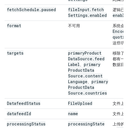
fetch
Schedule
.
paused
file
Input
.
fetch
逻辑已
Settings
.
enabled
enable
format
不可用
系统会
Encodi
quotin
这些功
targets
primary
Product
移除了
Data
Source
.
feed
都有一
Label
primary
、
数据目标 
Product
Data
Source
.
content
Language
primary
、
Product
Data
Source
.
countries
Datafeed
Status
File
Upload
文件上
datafeed
Id
name
文件上
processing
Status
processing
State
上传的