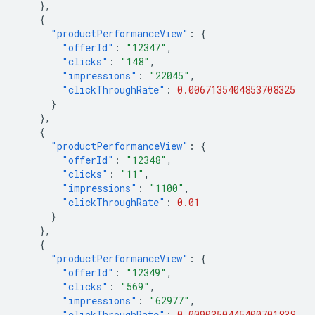
},
{
"productPerformanceView"
:
{
"offerId"
:
"12347"
,
"clicks"
:
"148"
,
"impressions"
:
"22045"
,
"clickThroughRate"
:
0.0067135404853708325
}
},
{
"productPerformanceView"
:
{
"offerId"
:
"12348"
,
"clicks"
:
"11"
,
"impressions"
:
"1100"
,
"clickThroughRate"
:
0.01
}
},
{
"productPerformanceView"
:
{
"offerId"
:
"12349"
,
"clicks"
:
"569"
,
"impressions"
:
"62977"
,
"clickThroughRate"
:
0.0090350445400701838