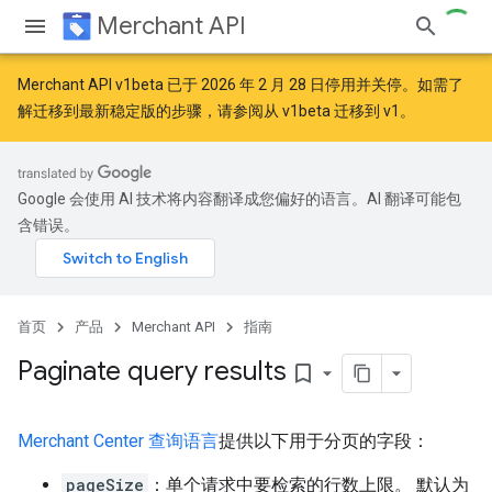
Merchant API
Merchant API v1beta 已于 2026 年 2 月 28 日停用并关停。如需了
解迁移到最新稳定版的步骤，请参阅
从 v1beta 迁移到 v1
。
Google 会使用 AI 技术将内容翻译成您偏好的语言。AI 翻译可能包
含错误。
首页
产品
Merchant API
指南
Paginate query results
bookmark_border
Merchant Center 查询语言
提供以下用于分页的字段：
pageSize
：单个请求中要检索的行数上限。 默认为