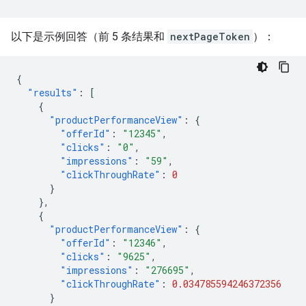
以下是示例回答（前 5 条结果和
nextPageToken
）：
{
"results"
:
[
{
"productPerformanceView"
:
{
"offerId"
:
"12345"
,
"clicks"
:
"0"
,
"impressions"
:
"59"
,
"clickThroughRate"
:
0
}
},
{
"productPerformanceView"
:
{
"offerId"
:
"12346"
,
"clicks"
:
"9625"
,
"impressions"
:
"276695"
,
"clickThroughRate"
:
0.034785594246372356
}