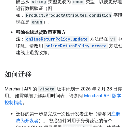
段已从
string
类型更改为
enum
类型，以便更好地
进行数据验证（例
如，
Product.ProductAttributes.condition
字段
现在是
enum
）。
移除在线退货政策更新方
法
：
onlineReturnPolicy.update
方法已在
v1
中
移除。请改用
onlineReturnPolicy.create
方法创
建线上退货政策。
如何迁移
Merchant API 的
v1beta
版本计划于 2026 年 2 月 28 日停
用。 如需详细了解弃用时间表，请参阅
Merchant API 版本
控制指南
。
迁移的第一步是完成一次性开发者注册（请参阅
注册
成为开发者
）。 您必须针对用于身份验证的每个