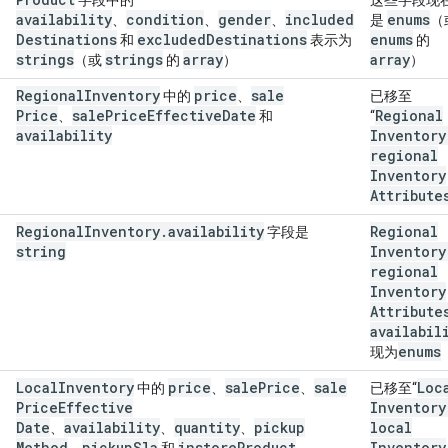
字段中的
这些字段现
availability
condition
gender
included
enums
、
、
、
是
（
Destinations
excluded
Destinations
enums
和
表示为
的
strings
strings
array
array
（或
的
）
）
Regional
Inventory
price
sale
中的
、
已移至
Price
sale
Price
Effective
Date
Regional
、
和
“
availability
Inventory
regional
Inventory
Attribute
Regional
Inventory
.
availability
Regional
字段是
string
Inventory
regional
Inventory
Attribute
availabil
enums
现为
Local
Inventory
price
sale
Price
sale
Loc
中的
、
、
已移至“
Price
Effective
Inventory
Date
availability
quantity
pickup
local
、
、
、
Method
pickup
Sla
instore
Product
Inventory