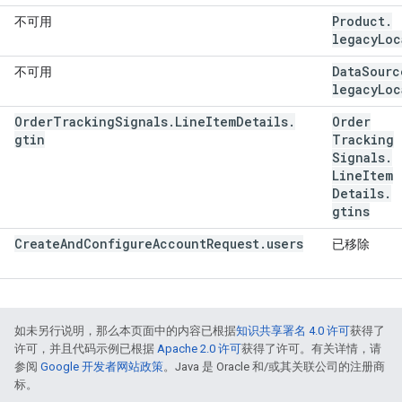
Product
.
不可用
legacy
Loc
Data
Sourc
不可用
legacy
Loc
Order
Tracking
Signals
.
Line
Item
Details
.
Order
gtin
Tracking
Signals
.
Line
Item
Details
.
gtins
Create
And
Configure
Account
Request
.
users
已移除
如未另行说明，那么本页面中的内容已根据
知识共享署名 4.0 许可
获得了
许可，并且代码示例已根据
Apache 2.0 许可
获得了许可。有关详情，请
参阅
Google 开发者网站政策
。Java 是 Oracle 和/或其关联公司的注册商
标。