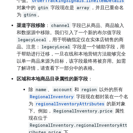
个值。
OrderTrackingSignals.lineItemDetails
对象中的
gtin
字段现在是
array
，并且已重命名
为
gtins
。
渠道字段移除
：
channel
字段已从商品、商品输入
和数据源中移除。我们引入了一个新的布尔值字段
legacyLocal
，用于明确指定仅在实体店销售的商
品。注意：
legacyLocal
字段是一个辅助字段，用
于帮助进行迁移，一旦在线和本地营销方法能够完全
以单一商品来源为目标，该字段最终将被弃用。如需
了解详情，请查看下一部分中的表格。
区域和本地商品目录属性的新字段
：
除
name
、
account
和
region
以外的所有
RegionalInventory
字段现在都封装在一个名
为
regionalInventoryAttributes
的新对象
下。例如，
RegionalInventory.price
属性
现在位于
RegionalInventory.regionalInventoryAtt
ributes.price
下。