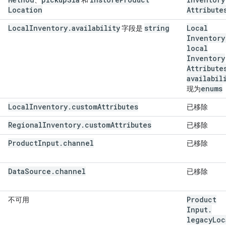
、
和
Location
Attribute
Local
Inventory
.
availability
string
Local
字段是
Inventory
local
Inventory
Attribute
availabil
enums
现为
Local
Inventory
.
custom
Attributes
已移除
Regional
Inventory
.
custom
Attributes
已移除
Product
Input
.
channel
已移除
Data
Source
.
channel
已移除
Product
不可用
Input
.
legacy
Loc