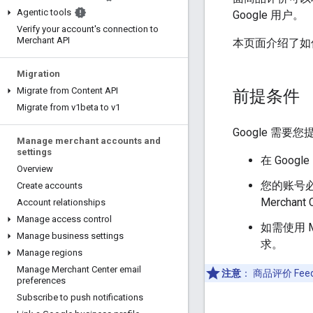
Agentic tools
Google 用户。
Verify your account's connection to
Merchant API
本页面介绍了如何使
Migration
Migrate from Content API
前提条件
Migrate from v1beta to v1
Google 需
Manage merchant accounts and
settings
在 Googl
Overview
您的账号
Create accounts
Mercha
Account relationships
Manage access control
如需使用 M
Manage business settings
求。
Manage regions
Manage Merchant Center email
注意
：
商品评价 Feed
preferences
Subscribe to push notifications