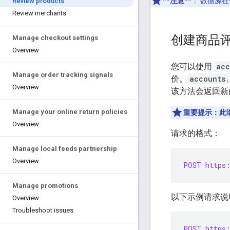
**注意**
：
数据源在
Review products
Review merchants
创建商品
Manage checkout settings
Overview
您可以使用
acc
Manage order tracking signals
价。
accounts.
Overview
该方法会返回新
Manage your online return policies
重要提示：此
Overview
请求的格式：
Manage local feeds partnership
Overview
POST https:
Manage promotions
以下示例请求说
Overview
Troubleshoot issues
POST https: