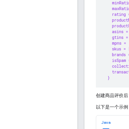
    minRati
    maxRati
    rating 
    product
    product
    asins =
    gtins =
    mpns = 
    skus = 
    brands 
    isSpam 
    collect
    transac
  }
创建商品评价后
以下是一个示例
Java