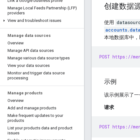
Link a Google business profile
创建数据
Manage Local Feeds Partnership (LFP)
providers
View and troubleshoot issues
使用
datasour
accounts.dat
Manage data sources
本地数据库中，
Overview
Manage API data sources
POST https://mer
Manage various data source types
View your data sources
Monitor and trigger data source
processing
示例
Manage products
该示例展示了一
Overview
请求
Add and manage products
Make frequent updates to your
products
POST https://mer
List your products data and product
issues