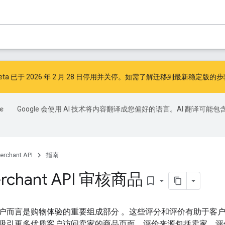
I v1beta 已于 2026 年 2 月 28 日停用并关停。如需了解迁移到最新稳定版
Google 会使用 AI 技术将内容翻译成您偏好的语言。AI 翻译可能包
erchant API
指南
rchant API 审核商品
bookmark_border
户而言是购物体验的重要组成部分 。这些评分和评价有助于客
吸引更多优质客户访问卖家的商品页面。评价来源包括卖家、评