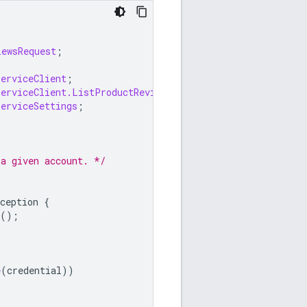
iewsRequest
;
ServiceClient
;
ServiceClient.ListProductReviewsPagedResponse
;
ServiceSettings
;
 a given account. */
ception
{
();
e
(
credential
))