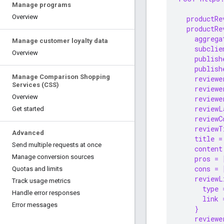
Manage programs
Overview
  productRe
  productRe
    aggrega
Manage customer loyalty data
    subclie
Overview
    publish
    publish
Manage Comparison Shopping
    reviewe
Services (CSS)
    reviewe
Overview
    reviewe
    reviewL
Get started
    reviewC
    reviewT
Advanced
    title =
Send multiple requests at once
    content
Manage conversion sources
    pros = 
    cons = 
Quotas and limits
    reviewL
Track usage metrics
      type 
Handle error responses
      link 
Error messages
    }
    reviewe