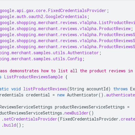
google.api.gax.core.FixedCredentialsProvider
;
google.auth.oauth2.GoogleCredentials
;
google.shopping.merchant.reviews.v1alpha.ListProductRev
google.shopping.merchant.reviews.v1alpha.ProductReview
;
google.shopping.merchant.reviews.v1alpha.ProductReviews
google.shopping.merchant.reviews.v1alpha.ProductReviews
google.shopping.merchant.reviews.v1alpha.ProductReviews
ping.merchant.samples.utils.Authenticator
;
ping.merchant.samples.utils.Config
;
ass demonstrates how to list all the product reviews in
s
ListProductReviewsSample
{
atic
void
listProductReviews
(
String
accountId
)
throws
Ex
redentials
credential
=
new
Authenticator
().
authenticate
ReviewsServiceSettings
productReviewsServiceSettings
=
ductReviewsServiceSettings
.
newBuilder
()
.
setCredentialsProvider
(
FixedCredentialsProvider
.
creat
.
build
();