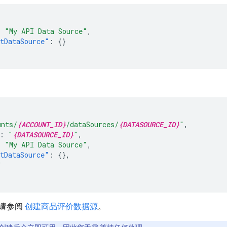
:
"My API Data Source"
,
tDataSource"
:
{}
unts/
{ACCOUNT_ID}
/dataSources/
{DATASOURCE_ID}
"
,
:
"
{DATASOURCE_ID}
"
,
:
"My API Data Source"
,
tDataSource"
:
{},
"
请参阅
创建商品评价数据源
。