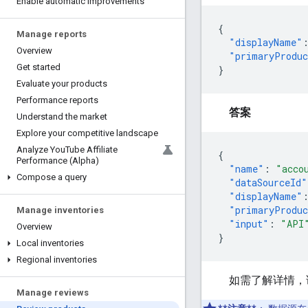
Enable automatic improvements
{
Manage reports
"displayName"
Overview
"primaryProduc
Get started
}
Evaluate your products
Performance reports
答案
Understand the market
Explore your competitive landscape
Analyze You
Tube Affiliate
{
Performance (Alpha)
"name"
:
"acco
Compose a query
"dataSourceId"
"displayName"
"primaryProduc
Manage inventories
"input"
:
"API
Overview
}
Local inventories
Regional inventories
如需了解详情，
Manage reviews