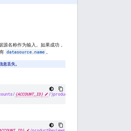
据源名称作为输入。如果成功，
拥有
datasource.name
。
信息丢失。
counts/
{ACCOUNT_ID}
/}productReviews:insert
ACCOUNT_ID}
/productReviews:insert?dataSource=accounts/