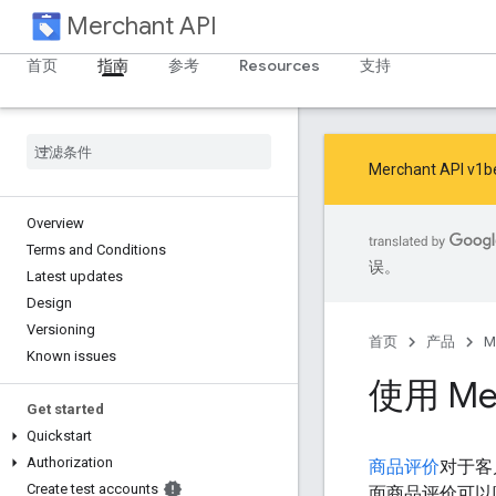
Merchant API
首页
指南
参考
Resources
支持
Merchant AP
Overview
Terms and Conditions
误。
Latest updates
Design
Versioning
首页
产品
M
Known issues
使用 Me
Get started
Quickstart
Authorization
商品评价
对于客
Create test accounts
面商品评价可以