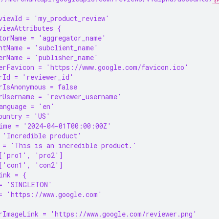
viewId = 'my_product_review'
viewAttributes {
torName = 'aggregator_name'
ntName = 'subclient_name'
erName = 'publisher_name'
erFavicon = 'https://www.google.com/favicon.ico'
rId = 'reviewer_id'
rIsAnonymous = false
rUsername = 'reviewer_username'
anguage = 'en'
ountry = 'US'
ime = '2024-04-01T00:00:00Z'
 'Incredible product'
 = 'This is an incredible product.'
['pro1', 'pro2']
['con1', 'con2']
ink = {
= 'SINGLETON'
= 'https://www.google.com'
rImageLink = 'https://www.google.com/reviewer.png'