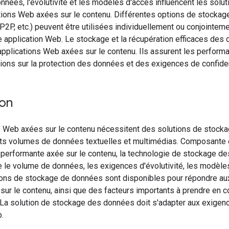
nées, l'évolutivité et les modèles d'accès influencent les sol
ations Web axées sur le contenu. Différentes options de stocka
P2P, etc.) peuvent être utilisées individuellement ou conjointem
e application Web. Le stockage et la récupération efficaces de
pplications Web axées sur le contenu. Ils assurent les performanc
ons sur la protection des données et des exigences de confident
ion
s Web axées sur le contenu nécessitent des solutions de stock
nts volumes de données textuelles et multimédias. Composante 
 performante axée sur le contenu, la technologie de stockage d
e le volume de données, les exigences d'évolutivité, les modèles
ions de stockage de données sont disponibles pour répondre au
ur le contenu, ainsi que des facteurs importants à prendre en co
. La solution de stockage des données doit s'adapter aux exigen
b.