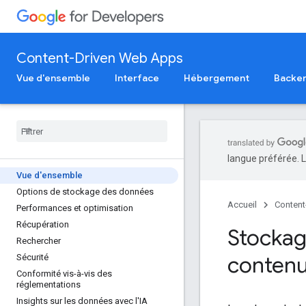
Content-Driven Web Apps
Vue d'ensemble
Interface
Hébergement
Backe
langue préférée. L
Vue d'ensemble
Options de stockage des données
Accueil
Content
Performances et optimisation
Récupération
Stockag
Rechercher
conten
Sécurité
Conformité vis-à-vis des
réglementations
Insights sur les données avec l'IA