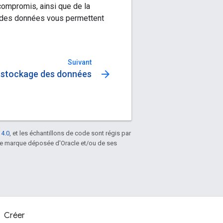
compromis, ainsi que de la
n des données vous permettent
Suivant
arrow_forward
 stockage des données
 4.0
, et les échantillons de code sont régis par
une marque déposée d'Oracle et/ou de ses
Créer