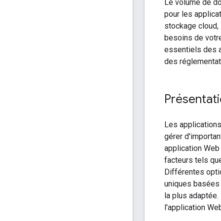
Le volume de don
pour les applic
stockage cloud, 
besoins de votr
essentiels des a
des réglementati
Présentat
Les application
gérer d'importa
application Web
facteurs tels qu
Différentes opt
uniques basées s
la plus adaptée
l'application We