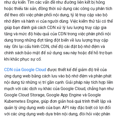
như dự kiến. Tìm các vấn đề như đường liên kết bị hỏng
hoặc thiếu tài sản, đồng thời sử dụng các công cụ phân tích
để theo dõi việc phân phối nội dung, tỷ lệ truy cập vào bộ
nhớ đệm và hành vi của người dùng. Việc kiểm thử tải có thể
giúp bạn đánh giá cách CDN xử lý lưu lượng truy cập gia
tăng và mức độ hiệu quả của CDN trong việc phân phối nội
dung trong những đợt tăng đột biến về lưu lượng truy cập
này. Ghi lại cấu hình CDN, chế độ cài đặt bộ nhớ đệm và
chính sách bảo mật để sử dụng sau này hoặc để hỗ trợ bạn
khi khắc phục sự cố.
CDN của Google Cloud
được thiết kế để giảm độ trễ của
ứng dụng web bằng cách lưu vào bộ nhớ đệm và phân phát
nội dung từ những vị trí gần cạnh. Giải pháp này tích hợp liền
mạch với các dịch vụ khác của Google Cloud, chẳng hạn như
Google Cloud Storage, Google App Engine và Google
Kubernetes Engine, giúp đơn giản hoá quá trình thiết lập và
quản lý ứng dụng web của bạn. API này đặc biệt có lợi đối
với các ứng dụng web dựa trên nội dung, đòi hỏi việc phân