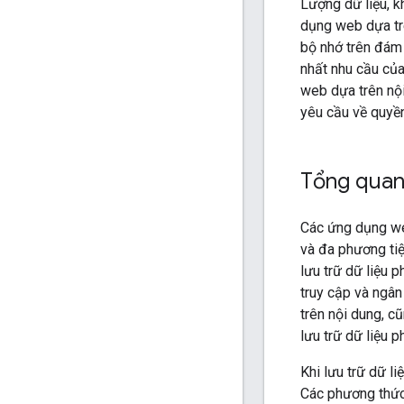
Lượng dữ liệu, k
dụng web dựa trê
bộ nhớ trên đám 
nhất nhu cầu của
web dựa trên nội
yêu cầu về quyền
Tổng qua
Các ứng dụng web
và đa phương ti
lưu trữ dữ liệu 
truy cập và ngân
trên nội dung, c
lưu trữ dữ liệu 
Khi lưu trữ dữ l
Các phương thức 