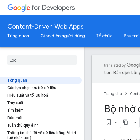
Content-Driven Web Apps
Tổng quan
Giao diện người dùng
Tổ chức
Phụ trợ
tiên. Bản dịch bằng
Tổng quan
Các lựa chọn lưu trữ dữ liệu
Trang chủ
Cont
Hiệu suất và tối ưu hoá
Truy xuất
Bộ nhớ 
Tìm kiếm
Bảo mật
bookmark_border
Tuân thủ quy định
Thông tin chi tiết về dữ liệu bằng AI (trí
tuệ nhân tạo)