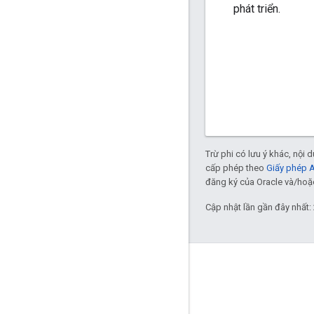
phát triển.
Trừ phi có lưu ý khác, nội
cấp phép theo
Giấy phép 
đăng ký của Oracle và/hoặc 
Cập nhật lần gần đây nhất:
Tương tác
Google Developer Program