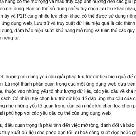
hả năng có thể mở rộng và mẫu truy cập ảnh hưởng đến các giải p
n nội dung. Bạn có thể sử dụng nhiều tuỳ chọn lưu trữ khác nhau
mây và P2P, cùng nhiều lựa chọn khác, có thể được sử dụng riên
 ứng dụng web. Lưu trữ và truy xuất dữ liệu hiệu quả là các thàn
 dung, đảm bảo hiệu suất, khả năng mở rộng và tuân thủ các quy 
 riêng tư.
n
 hướng nội dung yêu cầu giải pháp lưu trữ dữ liệu hiệu quả để q
ện. Là một thành phần quan trọng của một ứng dụng web dựa trên
phụ thuộc vào những yếu tố như lượng dữ liệu, các yêu cầu về khả
 sách. Có nhiều tuỳ chọn lưu trữ dữ liệu để đáp ứng nhu cầu của 
ũng như những yếu tố quan trọng cần cân nhắc khi chọn lựa chọn p
phải phù hợp với các yêu cầu cụ thể của ứng dụng web.
iệu, điều quan trọng là phải tính đến việc mở rộng, đánh đổi và bả
truy xuất dữ liệu cho phép bạn tối ưu hoá công suất đọc hoặc g