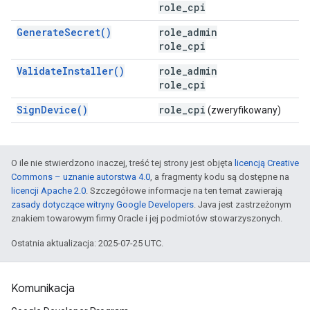
role_cpi
GenerateSecret()
role_admin
role_cpi
ValidateInstaller()
role_admin
role_cpi
SignDevice()
role
_
cpi
(zweryfikowany)
O ile nie stwierdzono inaczej, treść tej strony jest objęta
licencją Creative
Commons – uznanie autorstwa 4.0
, a fragmenty kodu są dostępne na
licencji Apache 2.0
. Szczegółowe informacje na ten temat zawierają
zasady dotyczące witryny Google Developers
. Java jest zastrzeżonym
znakiem towarowym firmy Oracle i jej podmiotów stowarzyszonych.
Ostatnia aktualizacja: 2025-07-25 UTC.
Komunikacja