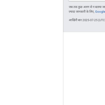
जब तक कुछ अलग से न बताया जाए
ज़्यादा जानकारी के लिए,
Google 
आखिरी बार 2025-07-25 (UTC)
दर्शकों की दिलचस्पी से जुड़े आंकड़े
Google Developer Program
Google Developer Groups
Google Developer Experts
Accelerators
Google Cloud & NVIDIA