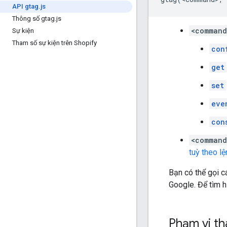
API gtag
.
js
Thông số gtag
.
js
<comman
Sự kiện
Tham số sự kiện trên Shopify
con
get
set
eve
con
<command
tuỳ theo lệ
Bạn có thể gọi c
Google. Để tìm 
Phạm vi t