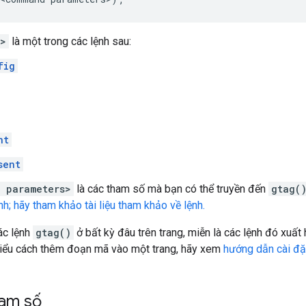
d>
là một trong các lệnh sau:
fig
nt
sent
 parameters>
là các tham số mà bạn có thể truyền đến
gtag(
nh; hãy tham khảo tài liệu tham khảo về lệnh.
ác lệnh
gtag()
ở bất kỳ đâu trên trang, miễn là các lệnh đó xuấ
hiểu cách thêm đoạn mã vào một trang, hãy xem
hướng dẫn cài đặ
ham số