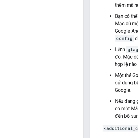
thêm mã nà
Bạn có thể
Mặc dù một
Google An
config
đề
Lệnh
gta
đó. Mặc dù
hợp lệ nào
Một thẻ Go
sử dụng bấ
Google.
Nếu đang g
có một Mã
đến bổ sun
<additional_