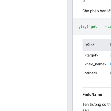
Cho phép bạn lấy
gtag
(
'get'
,
'<t
Đối số
<target>
<field_name>
callback
FieldName
Tên trường có th
sau: