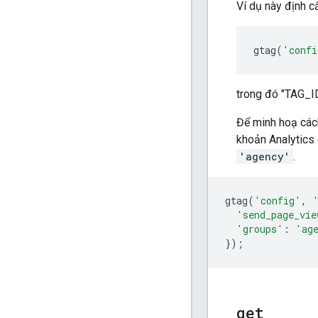
Ví dụ này định c
gtag
(
'confi
trong đó "TAG_I
Để minh hoạ cách
khoản Analytics
'agency'
.
gtag
(
'config'
,
'send_page_vie
'groups'
:
'ag
});
get