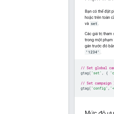
Bạn có thể đặt p
hoặc trên toàn c
và
set
.
Các giá trị tham
trong một phạm v
gán trước đó bằ
'1234'
.
// Set global ca
gtag
(
'set'
,
{
'
// Set campaign 
gtag
(
'config'
,
'
Mức độ ưu