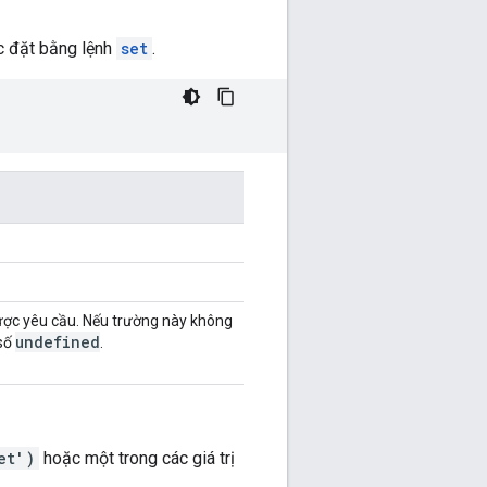
ợc đặt bằng lệnh
set
.
ược yêu cầu. Nếu trường này không
undefined
 số
.
et')
hoặc một trong các giá trị