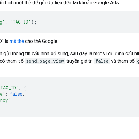
ấu hình một thẻ để gửi dữ liệu đến tài khoản Google Ads:
g'
,
'TAG_ID'
);
D" là
mã thẻ
cho thẻ Google.
 gửi thông tin cấu hình bổ sung, sau đây là một ví dụ định cấu hì
 có tham số
send_page_view
truyền giá trị
false
và tham số
'TAG_ID'
,
{
w'
:
false
,
ency'