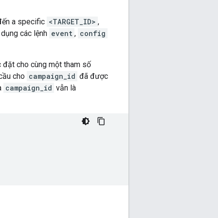
đến a specific
<TARGET_ID>
,
ử dụng các lệnh
event
,
config
ợc đặt cho cùng một tham số
 cầu cho
campaign_id
đã được
ủa
campaign_id
vẫn là