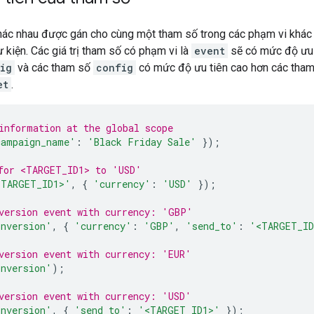
khác nhau được gán cho cùng một tham số trong các phạm vi khác n
ự kiện. Các giá trị tham số có phạm vi là
event
sẽ có mức độ ưu 
ig
và các tham số
config
có mức độ ưu tiên cao hơn các tham
et
.
information at the global scope
campaign_name'
:
'Black Friday Sale'
});
for <TARGET_ID1> to 'USD'
<TARGET_ID1>'
,
{
'currency'
:
'USD'
});
version event with currency: 'GBP'
onversion'
,
{
'currency'
:
'GBP'
,
'send_to'
:
'<TARGET_ID
version event with currency: 'EUR'
onversion'
);
version event with currency: 'USD'
onversion'
,
{
'send_to'
:
'<TARGET_ID1>'
});