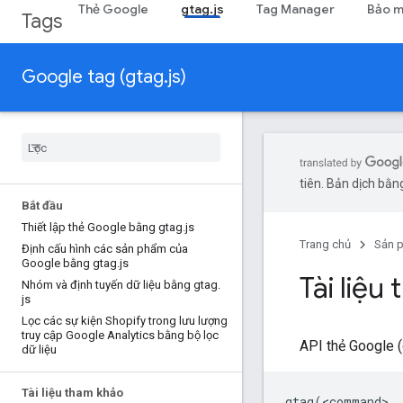
Thẻ Google
gtag.js
Tag Manager
Bảo m
Tags
Google tag (gtag.js)
tiên. Bản dịch bằng
Bắt đầu
Thiết lập thẻ Google bằng gtag
.
js
Trang chủ
Sản 
Định cấu hình các sản phẩm của
Google bằng gtag
.
js
Tài liệ
Nhóm và định tuyến dữ liệu bằng gtag
.
js
Lọc các sự kiện Shopify trong lưu lượng
truy cập Google Analytics bằng bộ lọc
API thẻ Google 
dữ liệu
Tài liệu tham khảo
gtag
(
<
command
>
,