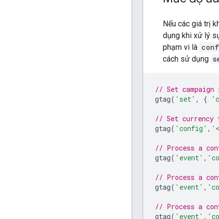
Nếu các giá trị 
dụng khi xử lý s
phạm vi là
conf
cách sử dụng
s
// Set campaign 
gtag
(
'set'
,
{
'
// Set currency 
gtag
(
'config'
,
'
// Process a con
gtag
(
'event'
,
'c
// Process a con
gtag
(
'event'
,
'c
// Process a con
gtag
(
'event'
,
'c