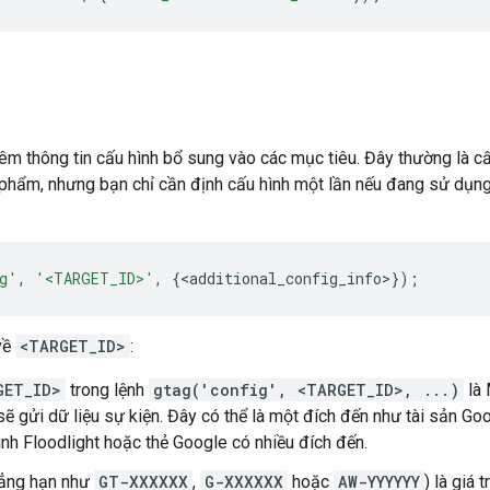
m thông tin cấu hình bổ sung vào các mục tiêu. Đây thường là c
 phẩm, nhưng bạn chỉ cần định cấu hình một lần nếu đang sử dụ
g'
,
'<TARGET_ID>'
,
{
<
additional_config_info
>
});
về
<TARGET_ID>
:
GET_ID>
trong lệnh
gtag('config', <TARGET_ID>, ...)
là 
ẽ gửi dữ liệu sự kiện. Đây có thể là một đích đến như tài sản Go
ình Floodlight hoặc thẻ Google có nhiều đích đến.
hẳng hạn như
GT-XXXXXX
,
G-XXXXXX
hoặc
AW-YYYYYY
) là giá