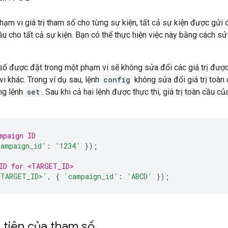
hạm vi giá trị tham số cho từng sự kiện, tất cả sự kiện được gửi 
ầu cho tất cả sự kiện. Bạn có thể thực hiện việc này bằng cách s
 số được đặt trong một phạm vi sẽ không sửa đổi các giá trị đư
i khác. Trong ví dụ sau, lệnh
config
không sửa đổi giá trị toàn
ng lệnh
set
. Sau khi cả hai lệnh được thực thi, giá trị toàn cầu c
mpaign ID
campaign_id'
:
'1234'
});
ID for <TARGET_ID>
<TARGET_ID>'
,
{
'campaign_id'
:
'ABCD'
});
 tiên của tham số