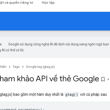
ật và quyền riêng tư
Học tập
Google sử dụng công nghệ AI để dịch nội dung sang ngôn ngữ bạn
 AI có thể có lỗi.
phẩm
Tags
Google tag (gtag.js)
u tham khảo API về thẻ Google
bookmark_border
(gtag.js) bao gồm một hàm duy nhất là
gtag()
với cú pháp sau:
<
command
parameters
>
);