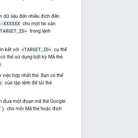
 dữ liệu đến nhiều đích đến.
G-XXXXXX
cho một tài sản
TARGET_ID>
trong lệnh
ên kết với
<TARGET_ID>
cụ thể
 có thể sử dụng bất kỳ Mã thẻ
)
.
 việc hợp nhất thẻ. Bạn có thể
c
của tập lệnh để tải thẻ
cần đưa một đoạn mã thẻ Google
')
cho mỗi Mã thẻ hoặc đích