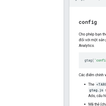
config
Cho phép bạn thê
đối với một sản
Analytics.
gtag
(
'confi
Các điểm chính 
The
<TAR
gtag.js
s
Ads, cấu h
Mã thẻ (c