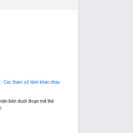
)
.
Các tham số lệnh khác nhau
t hiện bên dưới đoạn mã thẻ
t
.